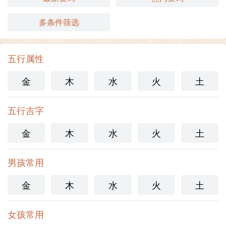
多条件筛选
五行属性
金
木
水
火
土
五行吉字
金
木
水
火
土
男孩常用
金
木
水
火
土
女孩常用