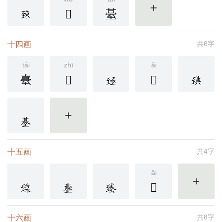
𦥁
䑓
更多
十四画
共6字
tái
zhī
ǎi
臺
𫇏
𦥂
更多
十五画
共4字
ǎi
𦥈
更多
十六画
共8字