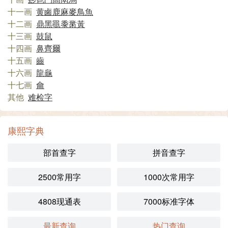
十一画
黄
鹵
鹿
麻
麥
鳥
魚
十二画
鼎
黑
黽
黍
黹
黃
十三画
鼓
鼠
十四画
鼻
齊
爾
十五画
齒
十六画
龍
龜
十七画
龠
其他
难检字
康熙字典
部首查字
拼音查字
2500常用字
1000次常用字
4808现通表
7000标准字体
最新查询
热门查询