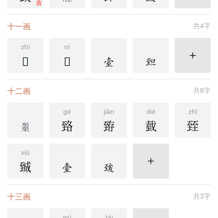
吉
十一画
共4字
zhì
ní
𦤻
𦤽
更多
十二画
共8字
gé
jiàn
dié
zhī
臵
臶
臷
臸
xiū
臹
更多
十三画
共3字
wú
tái