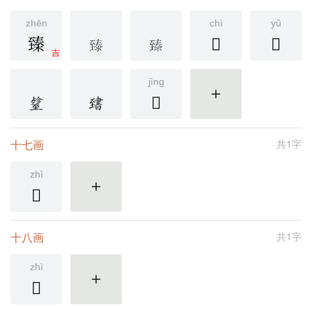
zhēn
chì
yǔ
臻
𦥊
𦥉
吉
jìng
𦥍
更多
十七画
共1字
zhì
𦥎
更多
十八画
共1字
zhì
𦥏
更多