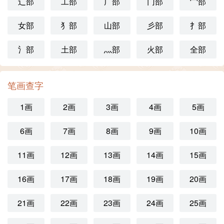
辶部
工部
广部
门部
宀部
女部
犭部
山部
彡部
扌部
氵部
土部
灬部
火部
全部
笔画查字
1画
2画
3画
4画
5画
6画
7画
8画
9画
10画
11画
12画
13画
14画
15画
16画
17画
18画
19画
20画
21画
22画
23画
24画
25画