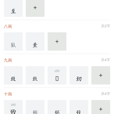
更多
八画
共2字
更多
九画
共4字
chì
𦤸
更多
十画
共4字
zhì
致
更多