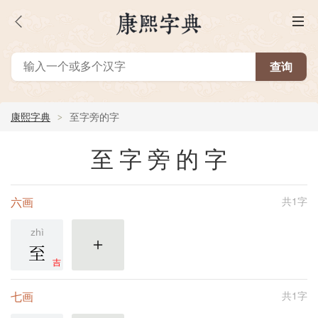
康熙字典
至字旁的字
至字旁的字
六画
共1字
zhì
至
更多
吉
七画
共1字