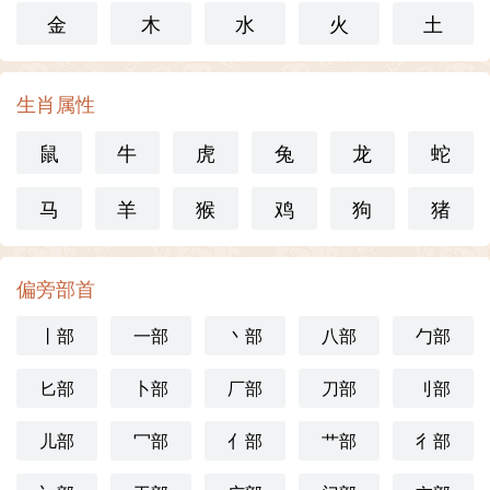
金
木
水
火
土
生肖属性
鼠
牛
虎
兔
龙
蛇
马
羊
猴
鸡
狗
猪
偏旁部首
丨部
一部
丶部
八部
勹部
匕部
卜部
厂部
刀部
刂部
儿部
冖部
亻部
艹部
彳部