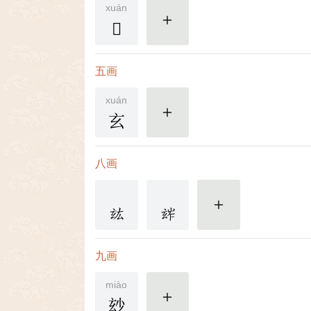
xuán
𤣥
更多
五画
xuán
玄
更多
八画
更多
九画
miào
玅
更多