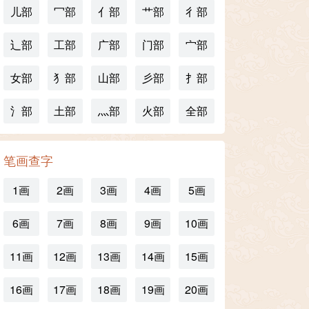
儿部
冖部
亻部
艹部
彳部
辶部
工部
广部
门部
宀部
女部
犭部
山部
彡部
扌部
氵部
土部
灬部
火部
全部
笔画查字
1画
2画
3画
4画
5画
6画
7画
8画
9画
10画
11画
12画
13画
14画
15画
16画
17画
18画
19画
20画