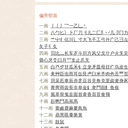
偏旁部首
一画
丨
亅
丿
乛
一
乙
乚
丶
二画
八
勹
匕
冫
卜
厂
刀
刂
儿
二
匚
阝
丷
几
卩
冂
三画
艹
屮
彳
巛
川
辶
寸
大
飞
干
工
弓
廾
广
己
彐
夂
子
丬
夊
四画
贝
比
灬
长
车
歹
斗
厄
方
风
父
戈
卝
户
火
旡
毋
心
牙
爻
曰
月
爫
支
止
爪
无
五画
白
癶
歺
甘
瓜
禾
钅
立
龙
矛
皿
母
目
疒
鸟
皮
六画
耒
艸
臣
虫
而
耳
缶
艮
虍
臼
米
齐
肉
色
舌
覀
七画
貝
采
镸
車
辰
赤
辵
豆
谷
見
角
克
里
卤
麦
身
八画
青
靑
雨
齿
長
非
阜
金
釒
隶
門
靣
飠
鱼
隹
九画
風
革
骨
鬼
韭
面
首
韋
香
頁
音
食
飛
十画
髟
鬯
鬥
高
鬲
馬
十一画
黄
鹵
鹿
麻
麥
鳥
魚
十二画
鼎
黑
黽
黍
黹
黃
十三画
鼓
鼠