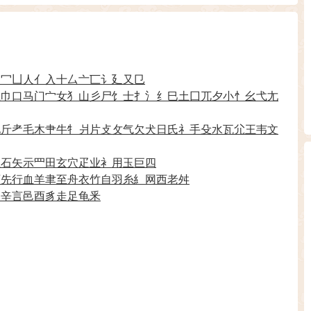
力
冖
凵
人
亻
入
十
厶
亠
匸
讠
廴
又
㔾
彑
巾
口
马
门
宀
女
犭
山
彡
尸
饣
士
扌
氵
纟
巳
土
囗
兀
夕
小
忄
幺
弋
尢
见
斤
耂
毛
木
肀
牛
牜
爿
片
攴
攵
气
欠
犬
日
氏
礻
手
殳
水
瓦
尣
王
韦
文
生
石
矢
示
罒
田
玄
穴
疋
业
衤
用
玉
巨
四
页
先
行
血
羊
聿
至
舟
衣
竹
自
羽
糸
糹
网
西
老
舛
豕
辛
言
邑
酉
豸
走
足
龟
釆