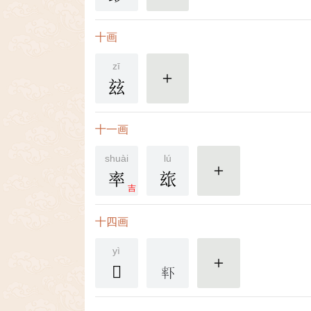
十画
zī
玆
更多
十一画
shuài
lú
率
玈
更多
吉
十四画
yì
𤣨
更多