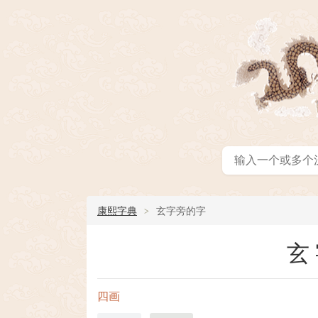
康熙字典
玄字旁的字
玄
四画