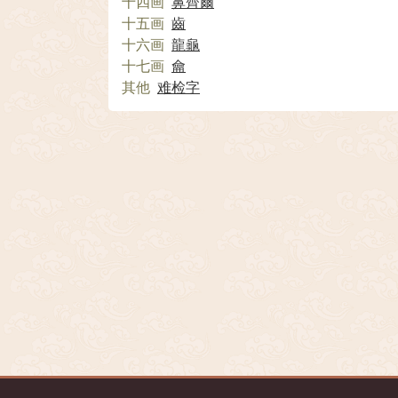
十四画
鼻
齊
爾
十五画
齒
十六画
龍
龜
十七画
龠
其他
难检字