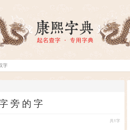
字旁的字
共1字