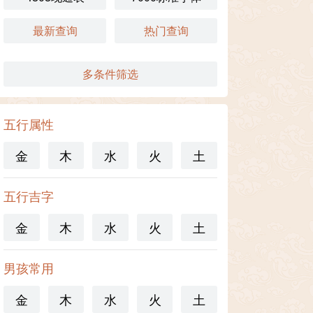
最新查询
热门查询
多条件筛选
五行属性
金
木
水
火
土
五行吉字
金
木
水
火
土
男孩常用
金
木
水
火
土