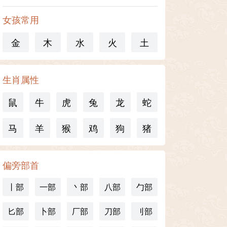
女孩常用
金
木
水
火
土
生肖属性
鼠
牛
虎
兔
龙
蛇
马
羊
猴
鸡
狗
猪
偏旁部首
丨部
一部
丶部
八部
勹部
匕部
卜部
厂部
刀部
刂部