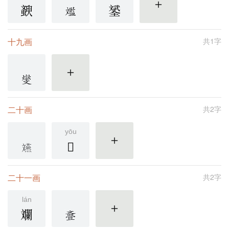
斔
𣁦
更多
十九画
共1字
更多
二十画
共2字
yōu
𣁨
更多
二十一画
共2字
lán
斕
更多