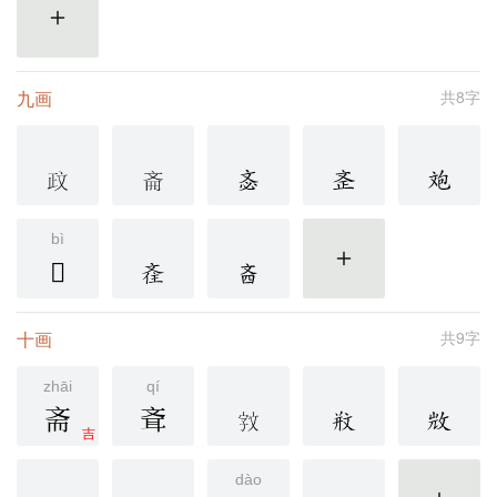
更多
九画
共8字
bì
𣁉
更多
十画
共9字
zhāi
qí
斋
斊
吉
dào