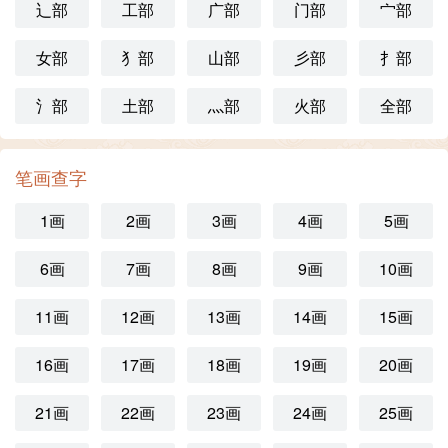
辶部
工部
广部
门部
宀部
女部
犭部
山部
彡部
扌部
氵部
土部
灬部
火部
全部
笔画查字
1画
2画
3画
4画
5画
6画
7画
8画
9画
10画
11画
12画
13画
14画
15画
16画
17画
18画
19画
20画
21画
22画
23画
24画
25画