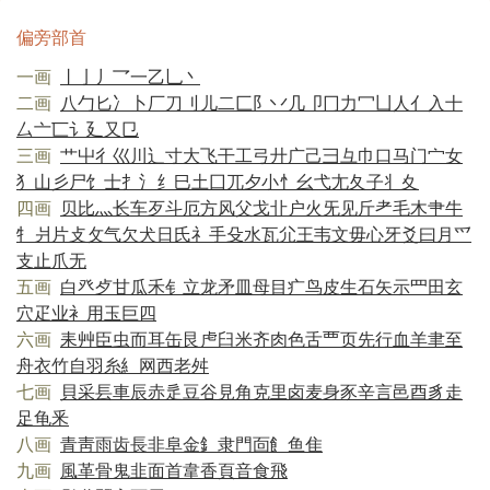
偏旁部首
一画
丨
亅
丿
乛
一
乙
乚
丶
二画
八
勹
匕
冫
卜
厂
刀
刂
儿
二
匚
阝
丷
几
卩
冂
力
冖
凵
人
亻
入
十
厶
亠
匸
讠
廴
又
㔾
三画
艹
屮
彳
巛
川
辶
寸
大
飞
干
工
弓
廾
广
己
彐
彑
巾
口
马
门
宀
女
犭
山
彡
尸
饣
士
扌
氵
纟
巳
土
囗
兀
夕
小
忄
幺
弋
尢
夂
子
丬
夊
四画
贝
比
灬
长
车
歹
斗
厄
方
风
父
戈
卝
户
火
旡
见
斤
耂
毛
木
肀
牛
牜
爿
片
攴
攵
气
欠
犬
日
氏
礻
手
殳
水
瓦
尣
王
韦
文
毋
心
牙
爻
曰
月
爫
支
止
爪
无
五画
白
癶
歺
甘
瓜
禾
钅
立
龙
矛
皿
母
目
疒
鸟
皮
生
石
矢
示
罒
田
玄
穴
疋
业
衤
用
玉
巨
四
六画
耒
艸
臣
虫
而
耳
缶
艮
虍
臼
米
齐
肉
色
舌
覀
页
先
行
血
羊
聿
至
舟
衣
竹
自
羽
糸
糹
网
西
老
舛
七画
貝
采
镸
車
辰
赤
辵
豆
谷
見
角
克
里
卤
麦
身
豕
辛
言
邑
酉
豸
走
足
龟
釆
八画
青
靑
雨
齿
長
非
阜
金
釒
隶
門
靣
飠
鱼
隹
九画
風
革
骨
鬼
韭
面
首
韋
香
頁
音
食
飛