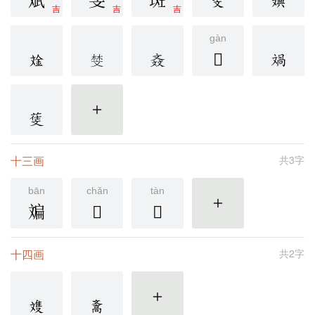
斌
斐
斑
吉
吉
吉
gàn
𣁖
更多
十三画
共3字
bān
chǎn
tàn
斒
𪯨
𣁗
更多
十四画
共2字
更多