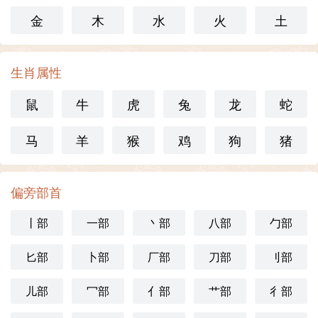
金
木
水
火
土
生肖属性
鼠
牛
虎
兔
龙
蛇
马
羊
猴
鸡
狗
猪
偏旁部首
丨部
一部
丶部
八部
勹部
匕部
卜部
厂部
刀部
刂部
儿部
冖部
亻部
艹部
彳部