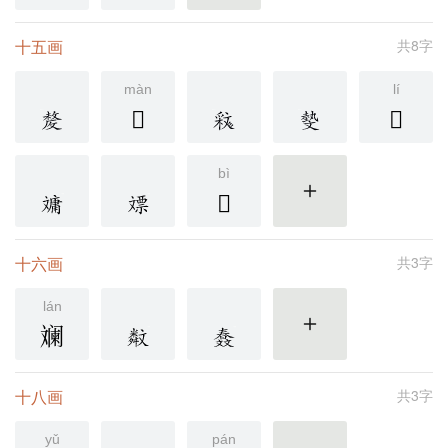
十五画
共8字
màn
lí
𣁜
𣁟
bì
𣁢
更多
十六画
共3字
lán
斓
更多
十八画
共3字
yǔ
pán