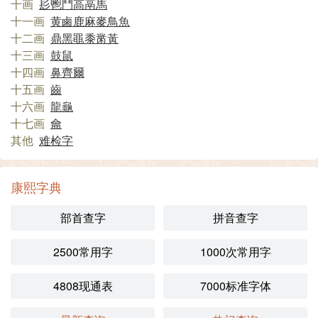
十画
髟
鬯
鬥
高
鬲
馬
十一画
黄
鹵
鹿
麻
麥
鳥
魚
十二画
鼎
黑
黽
黍
黹
黃
十三画
鼓
鼠
十四画
鼻
齊
爾
十五画
齒
十六画
龍
龜
十七画
龠
其他
难检字
康熙字典
部首查字
拼音查字
2500常用字
1000次常用字
4808现通表
7000标准字体