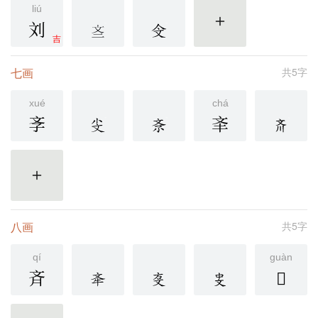
liú
刘
更多
吉
七画
共5字
xué
chá
斈
㪯
更多
八画
共5字
qí
guàn
斉
𪯢