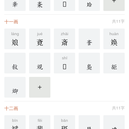
𣁍
更多
十一画
共11字
láng
jué
zhāi
huàn
斏
斍
斎
㪱
shī
𣁒
更多
十二画
共11字
bīn
fěi
bān