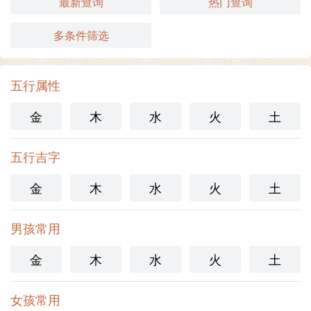
最新查询
热门查询
多条件筛选
五行属性
金
木
水
火
土
五行吉字
金
木
水
火
土
男孩常用
金
木
水
火
土
女孩常用