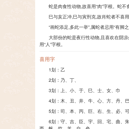
蛇是肉食性动物,故喜用“肉”字根。蛇不
巳与亥正冲,巳与寅刑克,故肖蛇者不喜用“
“画蛇添足,多此一举”,属蛇者忌用“有脚
大部份的蛇是夜行性动物,且喜欢在阴凉处
用“人”字根。
喜用字
1划：
乙
2划：
乃
、
丁
、
3划：
上
、
小
、
于
、
巳
、
士
、
女
、
巾
4划：
木
、
丑
、
井
、
牛
、
心
、
方
、
丹
、
5划：
司
、
本
、
丙
、
巨
、
右
、
生
、
必
、
6划：
守
、
吉
、
臣
、
宇
、
回
、
宅
、
曲
、
西
、
帆
、
竹
、
羊
、
自
、
色