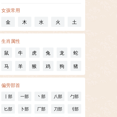
女孩常用
金
木
水
火
土
生肖属性
鼠
牛
虎
兔
龙
蛇
马
羊
猴
鸡
狗
猪
偏旁部首
丨部
一部
丶部
八部
勹部
匕部
卜部
厂部
刀部
刂部