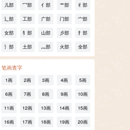
儿部
冖部
亻部
艹部
彳部
辶部
工部
广部
门部
宀部
女部
犭部
山部
彡部
扌部
氵部
土部
灬部
火部
全部
笔画查字
1画
2画
3画
4画
5画
6画
7画
8画
9画
10画
11画
12画
13画
14画
15画
16画
17画
18画
19画
20画