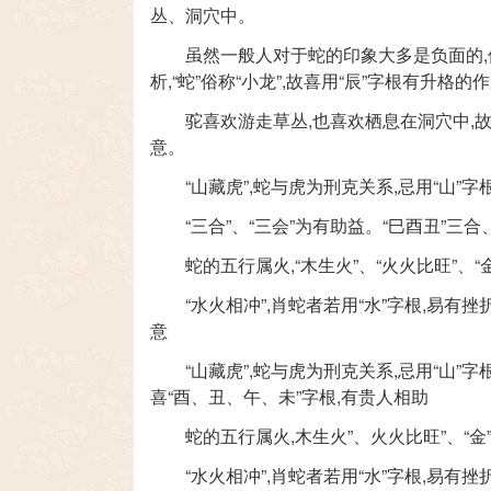
丛、洞穴中。
虽然一般人对于蛇的印象大多是负面的
析,“蛇”俗称“小龙”,故喜用“辰”字根有升格的
驼喜欢游走草丛,也喜欢栖息在洞穴中,故喜
意。
“山藏虎”,蛇与虎为刑克关系,忌用“山”字
“三合”、“三会”为有助益。“巳酉丑”三
蛇的五行属火,“木生火”、“火火比旺”、
“水火相冲”,肖蛇者若用“水”字根,易有挫折
意
“山藏虎”,蛇与虎为刑克关系,忌用“山”字
喜“酉、丑、午、未”字根,有贵人相助
蛇的五行属火,木生火”、火火比旺”、“
“水火相冲”,肖蛇者若用“水”字根,易有