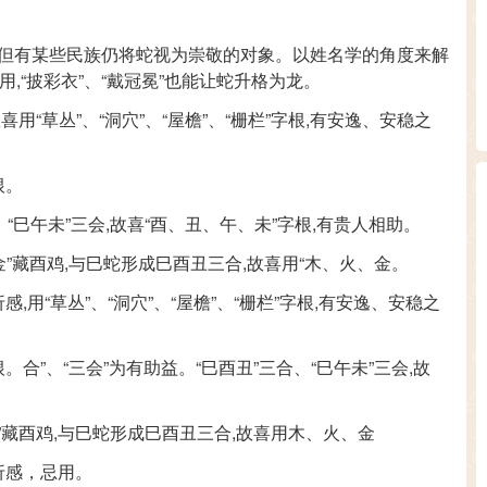
,但有某些民族仍将蛇视为崇敬的对象。以姓名学的角度来解
作用,“披彩衣”、“戴冠冕”也能让蛇升格为龙。
用“草丛”、“洞穴”、“屋檐”、“栅栏”字根,有安逸、安稳之
根。
合、“巳午未”三会,故喜“酉、丑、午、未”字根,有贵人相助。
“金”藏酉鸡,与巳蛇形成巳酉丑三合,故喜用“木、火、金。
感,用“草丛”、“洞穴”、“屋檐”、“栅栏”字根,有安逸、安稳之
根。合”、“三会”为有助益。“巳酉丑”三合、“巳午未”三会,故
金”藏酉鸡,与巳蛇形成巳酉丑三合,故喜用木、火、金
挫折感，忌用。