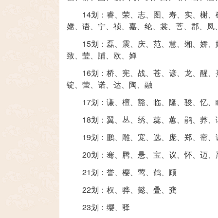
14划：
睿
、
荣
、
志
、
图
、
寿
、
实
、
榭
、
嫦
、
语
、
宁
、
祯
、
嘉
、
纶
、
裳
、
菩
、
郡
、
凤
15划：
磊
、
震
、
庆
、
范
、
慧
、
缃
、
娇
、
致
、
莹
、
誧
、
欧
、
婵
16划：
桥
、
宪
、
战
、
苍
、
谚
、
龙
、
醒
、
锭
、
萤
、
诺
、
达
、
陶
、
融
17划：
谦
、
檀
、
豁
、
临
、
隆
、
骏
、
忆
、
18划：
翼
、
丛
、
绣
、
蕊
、
蕙
、
鹃
、
荞
、
19划：
鹏
、
雕
、
宠
、
选
、
庞
、
郑
、
帘
、
20划：
骞
、
腾
、
悬
、
宝
、
议
、
怀
、
迈
、
21划：
誉
、
樱
、
莺
、
鹤
、
顾
22划：
权
、
骅
、
懿
、
叠
、
龚
23划：
缨
、
驿