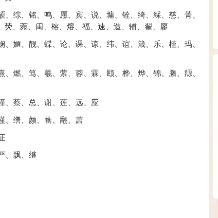
硕
、
综
、
铭
、
鸣
、
愿
、
宾
、
说
、
墉
、
铨
、
绮
、
綵
、
慈
、
菁
、
、
荧
、
菀
、
闺
、
榕
、
熔
、
福
、
速
、
造
、
辅
、
翟
、
廖
娴
、
媚
、
靓
、
蝶
、
论
、
课
、
谅
、
纬
、
谊
、
箴
、
乐
、
槿
、
玛
、
熹
、
燃
、
笃
、
羲
、
萦
、
蓉
、
霖
、
颐
、
桦
、
烨
、
锦
、
螣
、
羱
、
瞳
、
蔡
、
总
、
谢
、
莲
、
远
、
应
谨
、
缮
、
颜
、
蕃
、
翻
、
萧
证
严
、
飘
、
继