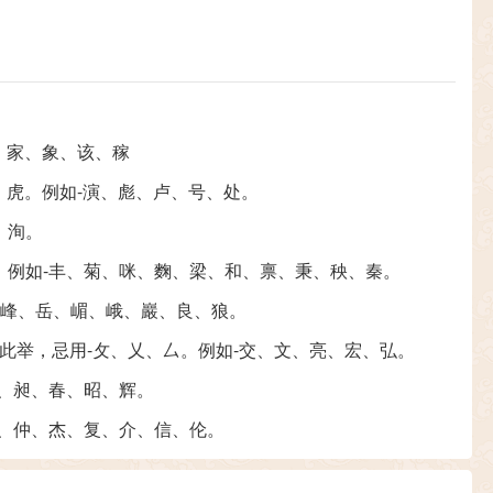
孩、家、象、该、稼
寅、虎。例如-演、彪、卢、号、处。
、洵。
。例如-丰、菊、咪、麴、梁、和、禀、秉、秧、秦。
崇、峰、岳、嵋、峨、巖、良、狼。
多此举，忌用-攵、乂、厶。例如-交、文、亮、宏、弘。
明、昶、春、昭、辉。
任、仲、杰、复、介、信、伦。