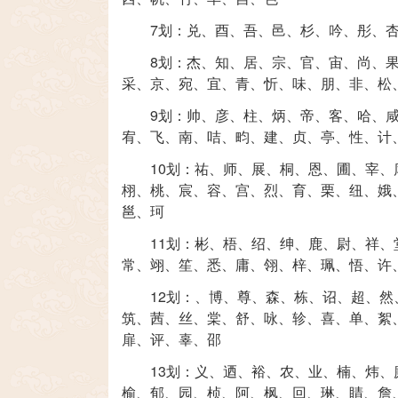
7划：
兑
、
酉
、
吾
、
邑
、
杉
、
吟
、
彤
、
8划：
杰
、
知
、
居
、
宗
、
官
、
宙
、
尚
、
采
、
京
、
宛
、
宜
、
青
、
忻
、
味
、
朋
、
非
、
松
9划：
帅
、
彦
、
柱
、
炳
、
帝
、
客
、
哈
、
宥
、
飞
、
南
、
咭
、
畇
、
建
、
贞
、
亭
、
性
、
计
10划：
祐
、
师
、
展
、
桐
、
恩
、
圃
、
宰
、
栩
、
桃
、
宸
、
容
、
宫
、
烈
、
育
、
栗
、
纽
、
娥
邕
、
珂
11划：
彬
、
梧
、
绍
、
绅
、
鹿
、
尉
、
祥
、
常
、
翊
、
笙
、
悉
、
庸
、
翎
、
梓
、
珮
、
悟
、
许
12划：
、
博
、
尊
、
森
、
栋
、
诏
、
超
、
然
筑
、
茜
、
丝
、
棠
、
舒
、
咏
、
轸
、
喜
、
单
、
絮
扉
、
评
、
辜
、
邵
13划：
义
、
迺
、
裕
、
农
、
业
、
楠
、
炜
、
榆
、
郁
、
园
、
桢
、
阿
、
枫
、
回
、
琳
、
睛
、
詹