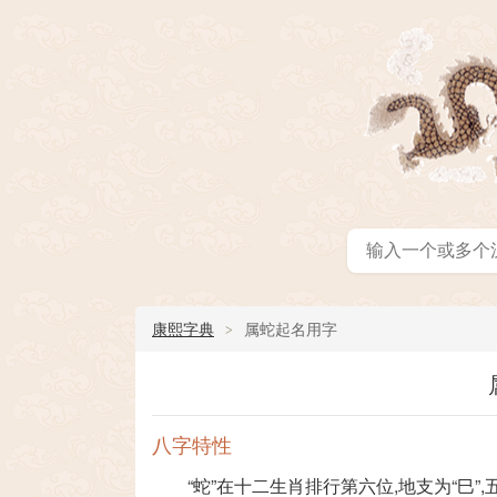
康熙字典
属蛇起名用字
八字特性
“蛇”在十二生肖排行第六位,地支为“巳”