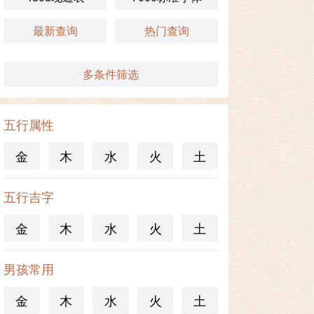
最新查询
热门查询
多条件筛选
五行属性
金
木
水
火
土
五行吉字
金
木
水
火
土
男孩常用
金
木
水
火
土