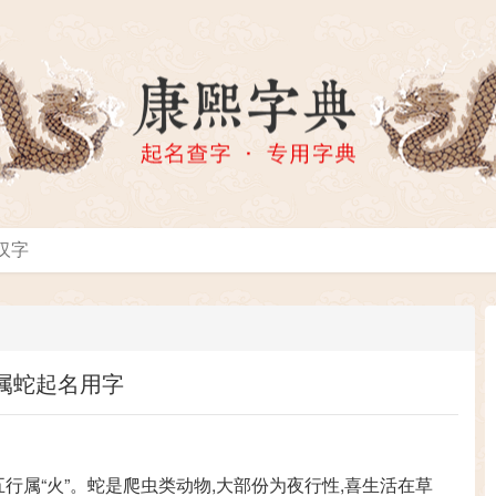
属蛇起名用字
,五行属“火”。蛇是爬虫类动物,大部份为夜行性,喜生活在草