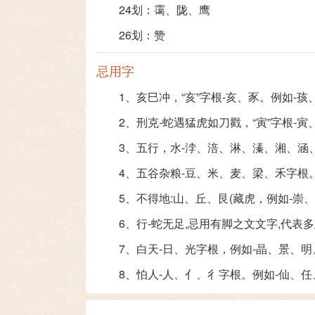
24划：
霭
、
陇
、
鹰
26划：
赞
忌用字
1、亥巳冲，“亥”字根-亥、豕。例如-
2、刑克-蛇遇猛虎如刀戳，“寅”字根-
3、五行，水-浡、涪、淋、溱、湘、涵
4、五谷杂粮-豆、米、麦、梁、禾字根
5、不得地:山、丘、艮(藏虎，例如-
6、行-蛇无足,忌用有脚之文文字,代表
7、白天-日、光字根，例如-晶、景、
8、怕人-人、亻、彳字根。例如-仙、