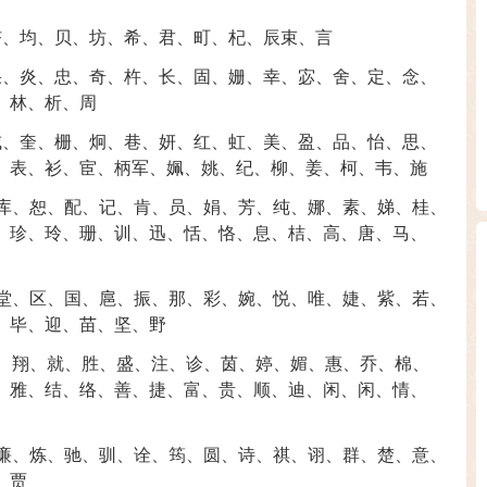
杏
、
均
、
贝
、
坊
、
希
、
君
、
町
、
杞
、
辰
束
、
言
果
、
炎
、
忠
、
奇
、
杵
、
长
、
固
、
姗
、
幸
、
宓
、
舍
、
定
、
念
、
、
林
、
析
、
周
咸
、
奎
、
栅
、
炯
、
巷
、
妍
、
红
、
虹
、
美
、
盈
、
品
、
怡
、
思
、
、
表
、
衫
、
宦
、
柄
军
、
姵
、
姚
、
纪
、
柳
、
姜
、
柯
、
韦
、
施
库
、
恕
、
配
、
记
、
肯
、
员
、
娟
、
芳
、
纯
、
娜
、
素
、
娣
、
桂
、
、
珍
、
玲
、
珊
、
训
、
迅
、
恬
、
恪
、
息
、
桔
、
高
、
唐
、
马
、
堂
、
区
、
国
、
扈
、
振
、
那
、
彩
、
婉
、
悦
、
唯
、
婕
、
紫
、
若
、
、
毕
、
迎
、
苗
、
坚
、
野
、
翔
、
就
、
胜
、
盛
、
注
、
诊
、
茵
、
婷
、
媚
、
惠
、
乔
、
棉
、
、
雅
、
结
、
络
、
善
、
捷
、
富
、
贵
、
顺
、
迪
、
闲
、
闲
、
情
、
廉
、
炼
、
驰
、
驯
、
诠
、
筠
、
圆
、
诗
、
祺
、
诩
、
群
、
楚
、
意
、
、
贾