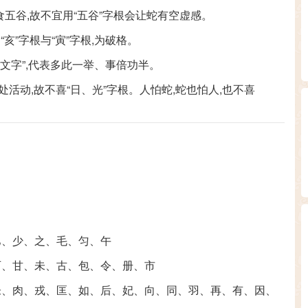
食五谷,故不宜用“五谷”字根会让蛇有空虚感。
亥”字根与“寅”字根,为破格。
之文字”,代表多此一举、事倍功半。
活动,故不喜“日、光”字根。人怕蛇,蛇也怕人,也不喜
巴
、
少
、
之
、
毛
、
匀
、
午
可
、
甘
、
未
、
古
、
包
、
令
、
册
、
市
朱
、
肉
、
戎
、
匡
、
如
、
后
、
妃
、
向
、
同
、
羽
、
再
、
有
、
因
、