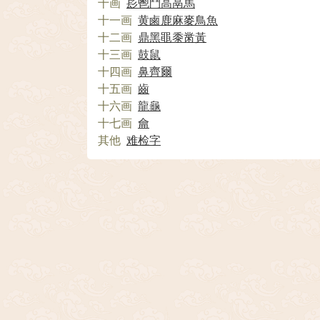
十画
髟
鬯
鬥
高
鬲
馬
十一画
黄
鹵
鹿
麻
麥
鳥
魚
十二画
鼎
黑
黽
黍
黹
黃
十三画
鼓
鼠
十四画
鼻
齊
爾
十五画
齒
十六画
龍
龜
十七画
龠
其他
难检字