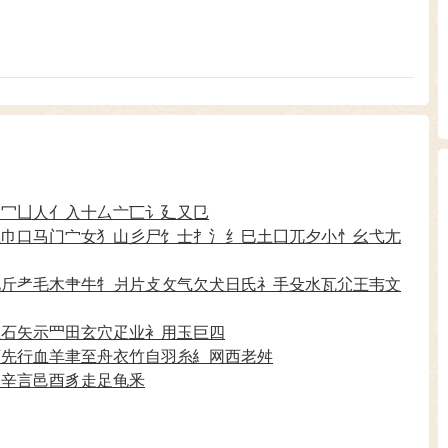
力
冖
凵
人
亻
入
十
厶
亠
匸
讠
廴
又
㔾
彑
巾
口
马
门
宀
女
犭
山
彡
尸
饣
士
扌
氵
纟
巳
土
囗
兀
夕
小
忄
幺
弋
尢
见
斤
耂
毛
木
肀
牛
牜
爿
片
攴
攵
气
欠
犬
日
氏
礻
手
殳
水
瓦
尣
王
韦
文
生
石
矢
示
罒
田
玄
穴
疋
业
衤
用
玉
巨
四
页
先
行
血
羊
聿
至
舟
衣
竹
自
羽
糸
糹
网
西
老
舛
豕
辛
言
邑
酉
豸
走
足
龟
釆