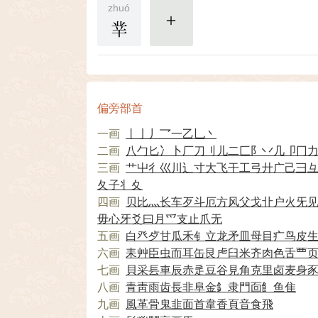
zhuó
丵
更多
偏旁部首
一画
丨
亅
丿
乛
一
乙
乚
丶
二画
八
勹
匕
冫
卜
厂
刀
刂
儿
二
匚
阝
丷
几
卩
冂
三画
艹
屮
彳
巛
川
辶
寸
大
飞
干
工
弓
廾
广
己
彐
夂
子
丬
夊
四画
贝
比
灬
长
车
歹
斗
厄
方
风
父
戈
卝
户
火
旡
毋
心
牙
爻
曰
月
爫
支
止
爪
无
五画
白
癶
歺
甘
瓜
禾
钅
立
龙
矛
皿
母
目
疒
鸟
皮
六画
耒
艸
臣
虫
而
耳
缶
艮
虍
臼
米
齐
肉
色
舌
覀
七画
貝
采
镸
車
辰
赤
辵
豆
谷
見
角
克
里
卤
麦
身
八画
青
靑
雨
齿
長
非
阜
金
釒
隶
門
靣
飠
鱼
隹
九画
風
革
骨
鬼
韭
面
首
韋
香
頁
音
食
飛