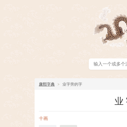
康熙字典
业字旁的字
业
十画