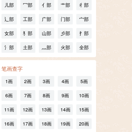
儿部
冖部
亻部
艹部
彳部
辶部
工部
广部
门部
宀部
女部
犭部
山部
彡部
扌部
氵部
土部
灬部
火部
全部
笔画查字
1画
2画
3画
4画
5画
6画
7画
8画
9画
10画
11画
12画
13画
14画
15画
16画
17画
18画
19画
20画