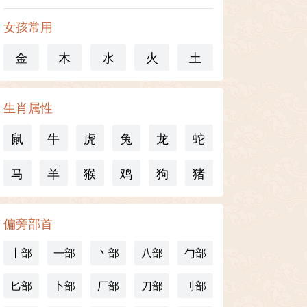
女孩常用
金
木
水
火
土
生肖属性
鼠
牛
虎
兔
龙
蛇
马
羊
猴
鸡
狗
猪
偏旁部首
丨部
一部
丶部
八部
勹部
匕部
卜部
厂部
刀部
刂部