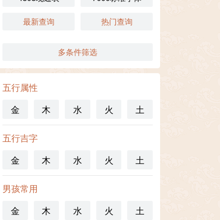
最新查询
热门查询
多条件筛选
五行属性
金
木
水
火
土
五行吉字
金
木
水
火
土
男孩常用
金
木
水
火
土