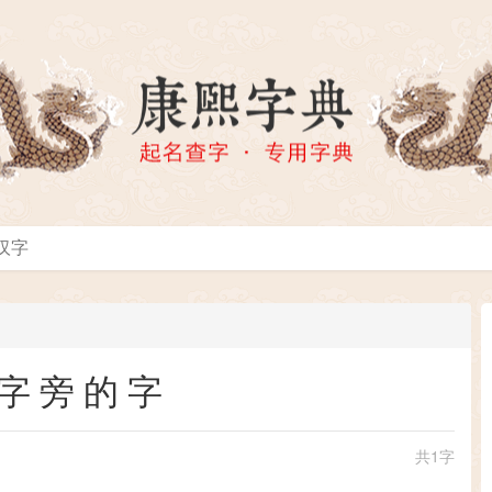
字旁的字
共1字