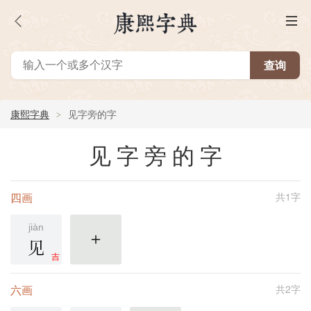
康熙字典
见字旁的字
见字旁的字
四画
共1字
jiàn
见
更多
吉
六画
共2字