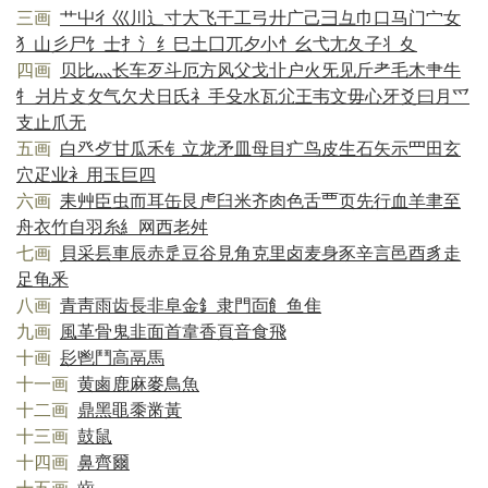
三画
艹
屮
彳
巛
川
辶
寸
大
飞
干
工
弓
廾
广
己
彐
彑
巾
口
马
门
宀
女
犭
山
彡
尸
饣
士
扌
氵
纟
巳
土
囗
兀
夕
小
忄
幺
弋
尢
夂
子
丬
夊
四画
贝
比
灬
长
车
歹
斗
厄
方
风
父
戈
卝
户
火
旡
见
斤
耂
毛
木
肀
牛
牜
爿
片
攴
攵
气
欠
犬
日
氏
礻
手
殳
水
瓦
尣
王
韦
文
毋
心
牙
爻
曰
月
爫
支
止
爪
无
五画
白
癶
歺
甘
瓜
禾
钅
立
龙
矛
皿
母
目
疒
鸟
皮
生
石
矢
示
罒
田
玄
穴
疋
业
衤
用
玉
巨
四
六画
耒
艸
臣
虫
而
耳
缶
艮
虍
臼
米
齐
肉
色
舌
覀
页
先
行
血
羊
聿
至
舟
衣
竹
自
羽
糸
糹
网
西
老
舛
七画
貝
采
镸
車
辰
赤
辵
豆
谷
見
角
克
里
卤
麦
身
豕
辛
言
邑
酉
豸
走
足
龟
釆
八画
青
靑
雨
齿
長
非
阜
金
釒
隶
門
靣
飠
鱼
隹
九画
風
革
骨
鬼
韭
面
首
韋
香
頁
音
食
飛
十画
髟
鬯
鬥
高
鬲
馬
十一画
黄
鹵
鹿
麻
麥
鳥
魚
十二画
鼎
黑
黽
黍
黹
黃
十三画
鼓
鼠
十四画
鼻
齊
爾
十五画
齒