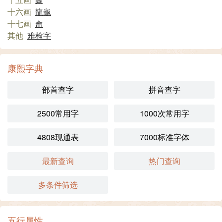
十六画
龍
龜
十七画
龠
其他
难检字
康熙字典
部首查字
拼音查字
2500常用字
1000次常用字
4808现通表
7000标准字体
最新查询
热门查询
多条件筛选
五行属性