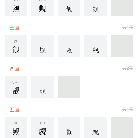
觌
觍
更多
十三画
共4字
yú
觎
更多
十四画
共2字
gòu
觏
更多
十五画
共4字
jìn
qù
觐
觑
更多