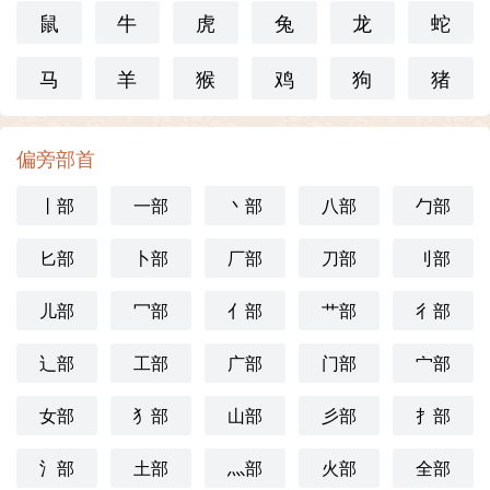
鼠
牛
虎
兔
龙
蛇
马
羊
猴
鸡
狗
猪
偏旁部首
丨部
一部
丶部
八部
勹部
匕部
卜部
厂部
刀部
刂部
儿部
冖部
亻部
艹部
彳部
辶部
工部
广部
门部
宀部
女部
犭部
山部
彡部
扌部
氵部
土部
灬部
火部
全部