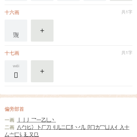
十六画
共1字
更多
十七画
共1字
wéi
𫌭
更多
偏旁部首
一画
丨
亅
丿
乛
一
乙
乚
丶
二画
八
勹
匕
冫
卜
厂
刀
刂
儿
二
匚
阝
丷
几
卩
冂
力
冖
凵
人
亻
入
十
厶
亠
匸
讠
廴
又
㔾