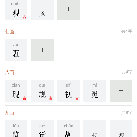
guān
观
更多
吉
七画
共1字
yàn
觃
更多
八画
共4字
xiàn
guī
shì
mì
现
规
视
觅
更多
吉
吉
吉
九画
共8字
lǎn
jué
chān
览
觉
觇