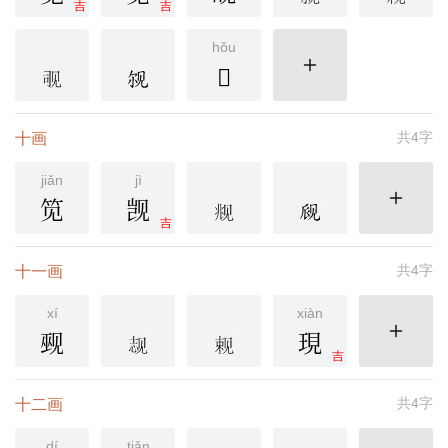
吉
吉
hǒu
𫌩
更多
十画
共4字
jiǎn
jì
笕
觊
更多
吉
十一画
共4字
xí
xiàn
觋
現
更多
吉
十二画
共4字
dí
tiǎn