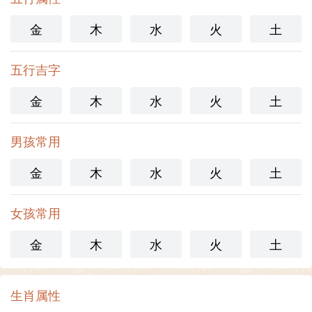
金
木
水
火
土
五行吉字
金
木
水
火
土
男孩常用
金
木
水
火
土
女孩常用
金
木
水
火
土
生肖属性