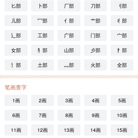
匕部
卜部
厂部
刀部
刂部
儿部
冖部
亻部
艹部
彳部
辶部
工部
广部
门部
宀部
女部
犭部
山部
彡部
扌部
氵部
土部
灬部
火部
全部
笔画查字
1画
2画
3画
4画
5画
6画
7画
8画
9画
10画
11画
12画
13画
14画
15画