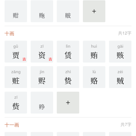
更多
十画
共12字
gǔ
zī
lìn
huì
gāi
贾
资
赁
贿
赅
吉
吉
zāng
jìn
zhì
lù
zéi
赃
赆
贽
赂
贼
zī
赀
更多
十一画
共7字