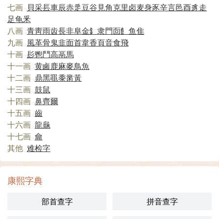
七画
貝
采
镸
車
辰
赤
辵
豆
谷
見
角
克
里
卤
麦
身
豕
辛
言
邑
酉
豸
走
足
龟
釆
八画
青
靑
雨
齿
長
非
阜
金
釒
隶
門
靣
飠
鱼
隹
九画
風
革
骨
鬼
韭
面
首
韋
香
頁
音
食
飛
十画
髟
鬯
鬥
高
鬲
馬
十一画
黄
鹵
鹿
麻
麥
鳥
魚
十二画
鼎
黑
黽
黍
黹
黃
十三画
鼓
鼠
十四画
鼻
齊
爾
十五画
齒
十六画
龍
龜
十七画
龠
其他
难检字
康熙字典
部首查字
拼音查字