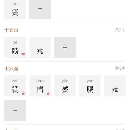
zé
箦
更多
十五画
共2字
zé
赜
更多
吉
十六画
共5字
zàn
zèng
yūn
yàn
赞
赠
赟
赝
吉
吉
更多