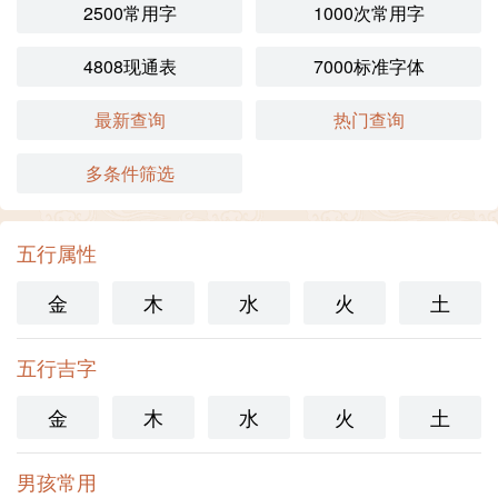
2500常用字
1000次常用字
4808现通表
7000标准字体
最新查询
热门查询
多条件筛选
五行属性
金
木
水
火
土
五行吉字
金
木
水
火
土
男孩常用