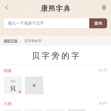
康熙字典
贝字旁的字
贝字旁的字
四画
共1字
bèi
贝
更多
吉
六画
共3字