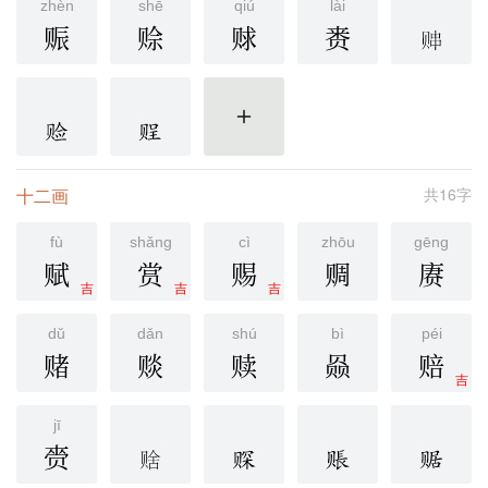
zhèn
shē
qiú
lài
赈
赊
赇
赉
更多
十二画
共16字
fù
shǎng
cì
zhōu
gēng
赋
赏
赐
赒
赓
吉
吉
吉
dǔ
dǎn
shú
bì
péi
赌
赕
赎
赑
赔
吉
jī
赍