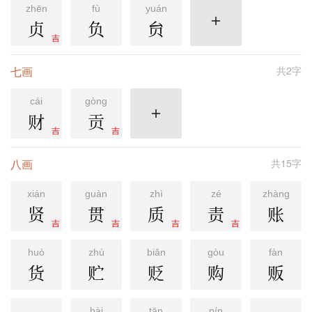
zhēn
fù
yuán
贞
负
贠
更多
吉
七画
共2字
cái
gòng
财
贡
更多
吉
吉
八画
共15字
xián
guàn
zhì
zé
zhàng
贤
贯
质
责
账
吉
吉
吉
吉
huò
zhù
biǎn
gòu
fàn
货
贮
贬
购
贩
bài
tān
pín