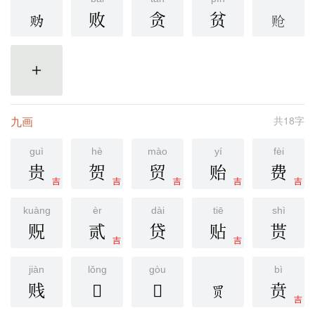
败
贪
贫
更多
九画
共18字
guì
hè
mào
yí
fèi
贵
贺
贸
贻
费
吉
吉
吉
吉
吉
kuàng
èr
dài
tiē
shì
贶
贰
贷
贴
贳
吉
吉
jiàn
lǒng
gòu
bì
贱
𫎦
𫎧
贲
吉