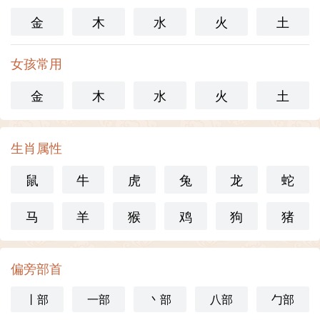
金
木
水
火
土
女孩常用
金
木
水
火
土
生肖属性
鼠
牛
虎
兔
龙
蛇
马
羊
猴
鸡
狗
猪
偏旁部首
丨部
一部
丶部
八部
勹部