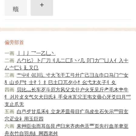
更多
偏旁部首
一画
丨
亅
丿
乛
一
乙
乚
丶
二画
八
勹
匕
冫
卜
厂
刀
刂
儿
二
匚
阝
丷
几
卩
冂
力
冖
凵
人
亻
入
十
厶
亠
匸
讠
廴
又
㔾
三画
艹
屮
彳
巛
川
辶
寸
大
飞
干
工
弓
廾
广
己
彐
彑
巾
口
马
门
宀
女
犭
山
彡
尸
饣
士
扌
氵
纟
巳
土
囗
兀
夕
小
忄
幺
弋
尢
夂
子
丬
夊
四画
贝
比
灬
长
车
歹
斗
厄
方
风
父
戈
卝
户
火
旡
见
斤
耂
毛
木
肀
牛
牜
爿
片
攴
攵
气
欠
犬
日
氏
礻
手
殳
水
瓦
尣
王
韦
文
毋
心
牙
爻
曰
月
爫
支
止
爪
无
五画
白
癶
歺
甘
瓜
禾
钅
立
龙
矛
皿
母
目
疒
鸟
皮
生
石
矢
示
罒
田
玄
穴
疋
业
衤
用
玉
巨
四
六画
耒
艸
臣
虫
而
耳
缶
艮
虍
臼
米
齐
肉
色
舌
覀
页
先
行
血
羊
聿
至
舟
衣
竹
自
羽
糸
糹
网
西
老
舛