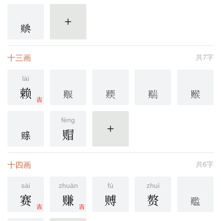
更多
十三画
共7字
lài
赖
吉
fèng
赗
更多
十四画
共6字
sài
zhuàn
fù
zhuì
赛
赚
赙
赘
吉
吉