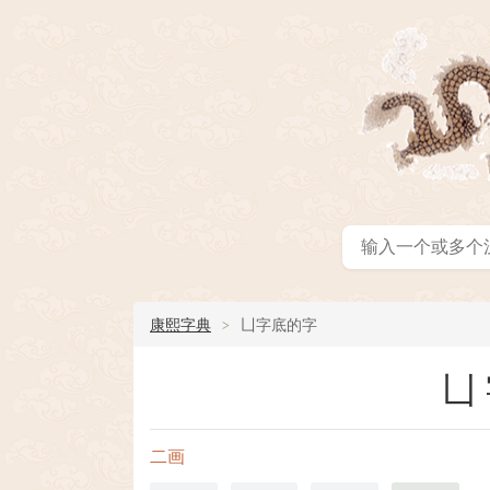
康熙字典
凵字底的字
凵
二画