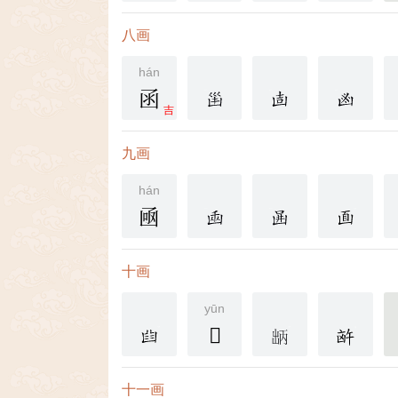
八画
hán
函
吉
九画
hán
凾
十画
yūn
𠚓
十一画