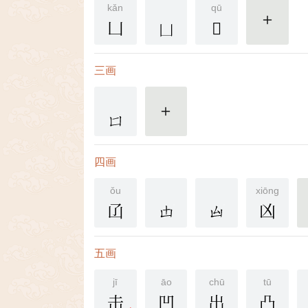
kǎn
qū
凵
𠙴
更多
三画
更多
四画
ǒu
xiōng
𠙶
凶
五画
jī
āo
chū
tū
击
凹
出
凸