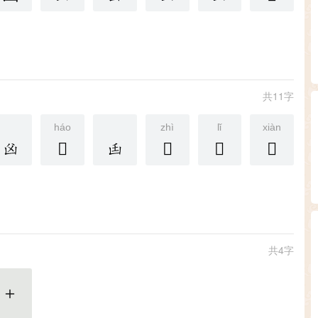
共11字
háo
zhì
lǐ
xiàn
𠚃
𠚅
𠚄
𠚆
共4字
更多