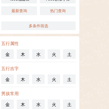
最新查询
热门查询
多条件筛选
五行属性
金
木
水
火
土
五行吉字
金
木
水
火
土
男孩常用
金
木
水
火
土