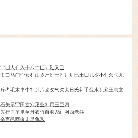
力
冖
凵
人
亻
入
十
厶
亠
匸
讠
廴
又
㔾
彑
巾
口
马
门
宀
女
犭
山
彡
尸
饣
士
扌
氵
纟
巳
土
囗
兀
夕
小
忄
幺
弋
尢
见
斤
耂
毛
木
肀
牛
牜
爿
片
攴
攵
气
欠
犬
日
氏
礻
手
殳
水
瓦
尣
王
韦
文
生
石
矢
示
罒
田
玄
穴
疋
业
衤
用
玉
巨
四
页
先
行
血
羊
聿
至
舟
衣
竹
自
羽
糸
糹
网
西
老
舛
豕
辛
言
邑
酉
豸
走
足
龟
釆