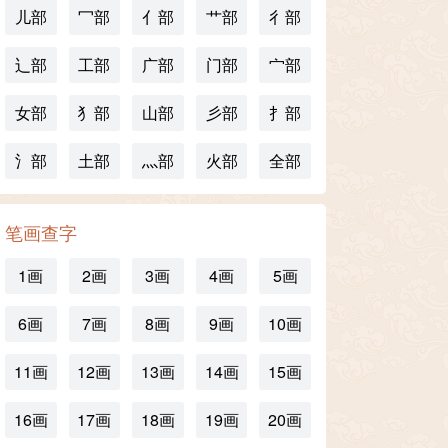
儿部
冖部
亻部
艹部
彳部
辶部
工部
广部
门部
宀部
女部
犭部
山部
彡部
扌部
氵部
土部
灬部
火部
全部
笔画查字
1画
2画
3画
4画
5画
6画
7画
8画
9画
10画
11画
12画
13画
14画
15画
16画
17画
18画
19画
20画