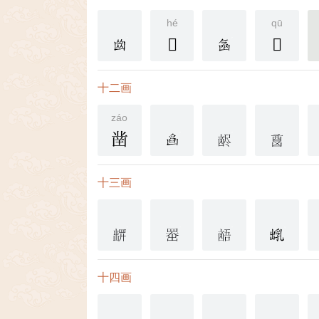
hé
qū
𠚔
𠚖
十二画
záo
凿
十三画
十四画