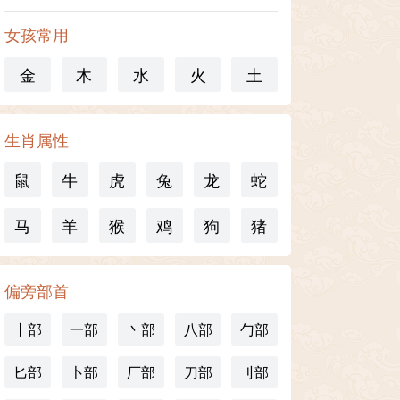
女孩常用
金
木
水
火
土
生肖属性
鼠
牛
虎
兔
龙
蛇
马
羊
猴
鸡
狗
猪
偏旁部首
丨部
一部
丶部
八部
勹部
匕部
卜部
厂部
刀部
刂部