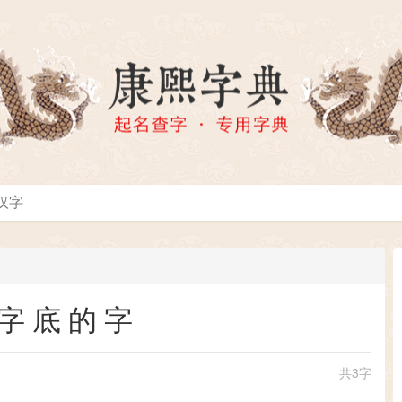
字底的字
共3字