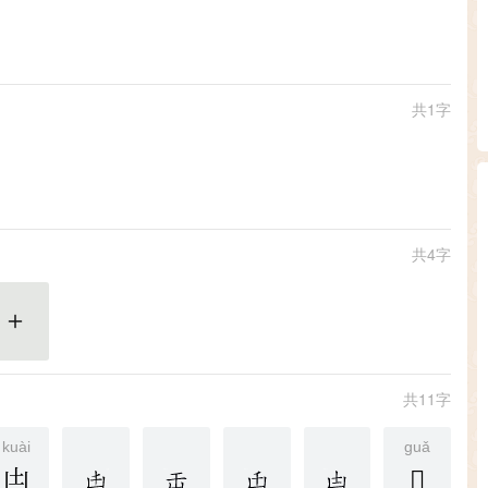
共1字
共4字
更多
共11字
kuài
guǎ
凷
𠙼