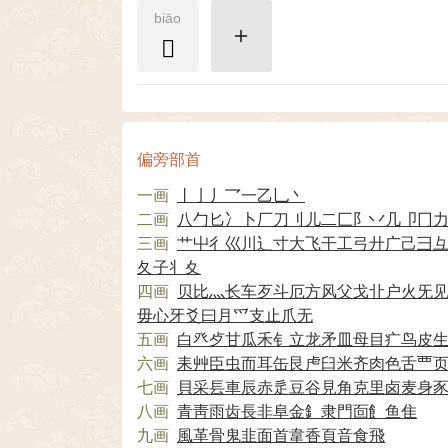
biāo
𠚠
更多
偏旁部首
一画
丨
亅
丿
乛
一
乙
乚
丶
二画
八
勹
匕
冫
卜
厂
刀
刂
儿
二
匚
阝
丷
几
卩
冂
三画
艹
屮
彳
巛
川
辶
寸
大
飞
干
工
弓
廾
广
己
彐
夂
子
丬
夊
四画
贝
比
灬
长
车
歹
斗
厄
方
风
父
戈
卝
户
火
旡
毋
心
牙
爻
曰
月
爫
支
止
爪
无
五画
白
癶
歺
甘
瓜
禾
钅
立
龙
矛
皿
母
目
疒
鸟
皮
六画
耒
艸
臣
虫
而
耳
缶
艮
虍
臼
米
齐
肉
色
舌
覀
七画
貝
采
镸
車
辰
赤
辵
豆
谷
見
角
克
里
卤
麦
身
八画
青
靑
雨
齿
長
非
阜
金
釒
隶
門
靣
飠
鱼
隹
九画
風
革
骨
鬼
韭
面
首
韋
香
頁
音
食
飛