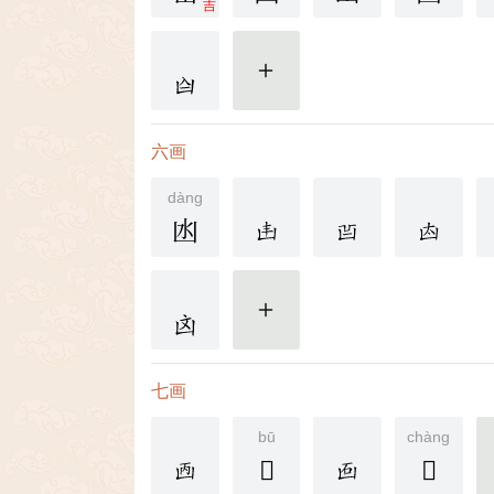
吉
更多
六画
dàng
凼
更多
七画
bū
chàng
𠚉
𠚊