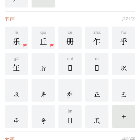
龵
更多
五画
共21字
lè
qiū
cè
zhà
hū
乐
丘
册
乍
乎
吉
吉
gǎ
shǐ
dì
玍
𠂕
𠂖
jīn
𠂟
更多
六画
共26字