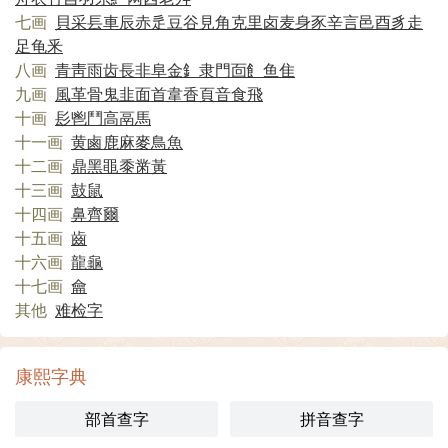
七画
貝
采
镸
車
辰
赤
辵
豆
谷
見
角
克
里
卤
麦
身
豕
辛
言
邑
酉
豸
走
足
龟
釆
八画
青
靑
雨
齿
長
非
阜
金
釒
隶
門
靣
飠
鱼
隹
九画
風
革
骨
鬼
韭
面
首
韋
香
頁
音
食
飛
十画
髟
鬯
鬥
高
鬲
馬
十一画
黄
鹵
鹿
麻
麥
鳥
魚
十二画
鼎
黑
黽
黍
黹
黃
十三画
鼓
鼠
十四画
鼻
齊
爾
十五画
齒
十六画
龍
龜
十七画
龠
其他
难检字
康熙字典
部首查字
拼音查字