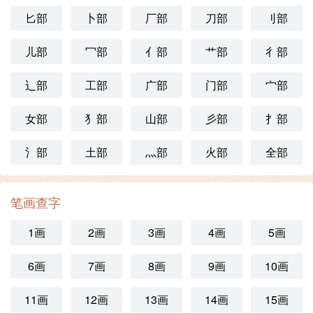
匕部
卜部
厂部
刀部
刂部
儿部
冖部
亻部
艹部
彳部
辶部
工部
广部
门部
宀部
女部
犭部
山部
彡部
扌部
氵部
土部
灬部
火部
全部
笔画查字
1画
2画
3画
4画
5画
6画
7画
8画
9画
10画
11画
12画
13画
14画
15画