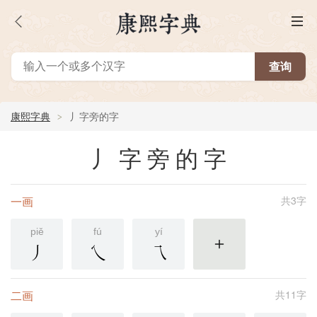
康熙字典
丿字旁的字
丿字旁的字
一画
共3字
piě
fú
yí
丿
乀
乁
更多
二画
共11字