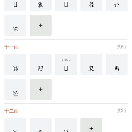
𠂹
𠂺
更多
十一画
共6字
shǒu
𠂿
更多
十二画
共3字