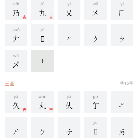
nǎi
jiǔ
yì
wǔ
yì
乃
九
乂
㐅
𠂆
吉
吉
zuǒ
jié
𠂇
𠂈
wǔ
乄
更多
三画
共15字
jiǔ
wán
jiǔ
gè
久
丸
乆
亇
吉
吉
jiǔ
𫝄