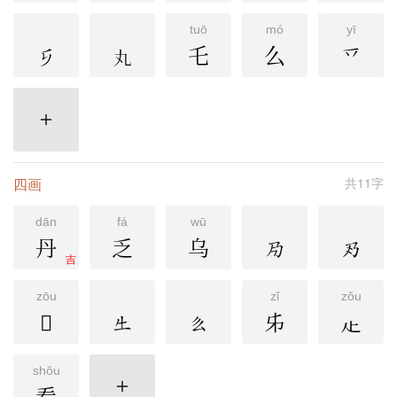
tuō
mó
yī
乇
么
乊
更多
四画
共11字
dān
fá
wū
丹
乏
乌
吉
zōu
zǐ
zǒu
𠂑
𠂔
龰
shǒu