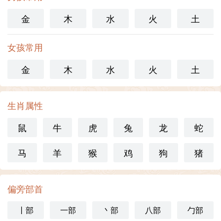
金
木
水
火
土
女孩常用
金
木
水
火
土
生肖属性
鼠
牛
虎
兔
龙
蛇
马
羊
猴
鸡
狗
猪
偏旁部首
丨部
一部
丶部
八部
勹部