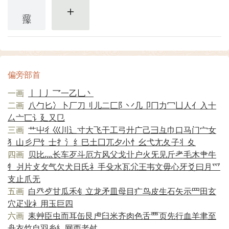
更多
偏旁部首
一画
丨
亅
丿
乛
一
乙
乚
丶
二画
八
勹
匕
冫
卜
厂
刀
刂
儿
二
匚
阝
丷
几
卩
冂
力
冖
凵
人
亻
入
十
厶
亠
匸
讠
廴
又
㔾
三画
艹
屮
彳
巛
川
辶
寸
大
飞
干
工
弓
廾
广
己
彐
彑
巾
口
马
门
宀
女
犭
山
彡
尸
饣
士
扌
氵
纟
巳
土
囗
兀
夕
小
忄
幺
弋
尢
夂
子
丬
夊
四画
贝
比
灬
长
车
歹
斗
厄
方
风
父
戈
卝
户
火
旡
见
斤
耂
毛
木
肀
牛
牜
爿
片
攴
攵
气
欠
犬
日
氏
礻
手
殳
水
瓦
尣
王
韦
文
毋
心
牙
爻
曰
月
爫
支
止
爪
无
五画
白
癶
歺
甘
瓜
禾
钅
立
龙
矛
皿
母
目
疒
鸟
皮
生
石
矢
示
罒
田
玄
穴
疋
业
衤
用
玉
巨
四
六画
耒
艸
臣
虫
而
耳
缶
艮
虍
臼
米
齐
肉
色
舌
覀
页
先
行
血
羊
聿
至
舟
衣
竹
自
羽
糸
糹
网
西
老
舛