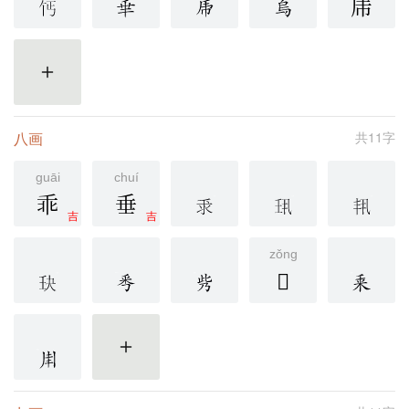
乕
更多
八画
共11字
guāi
chuí
乖
垂
吉
吉
zǒng
𠂳
更多