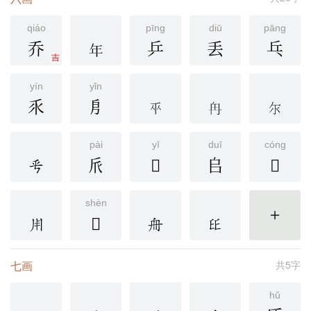
qiáo
pīng
diū
pāng
乔
乒
丢
乓
吉
yín
yǐn
乑
㐆
pài
yī
duī
cóng
𠂢
𠂣
𠂤
𠂥
shèn
𠂧
更多
七画
共5字
hǔ