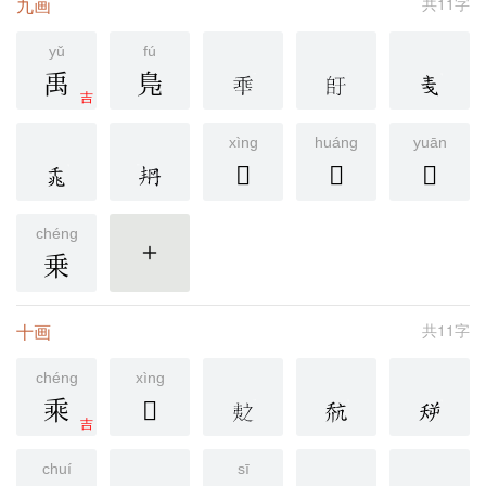
九画
共11字
yǔ
fú
禹
鳬
吉
xìng
huáng
yuān
𠂷
𠂸
𣶒
chéng
乗
更多
十画
共11字
chéng
xìng
乘
𡴘
吉
chuí
sī