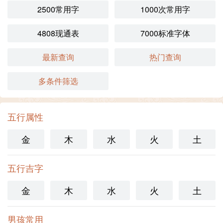
2500常用字
1000次常用字
4808现通表
7000标准字体
最新查询
热门查询
多条件筛选
五行属性
金
木
水
火
土
五行吉字
金
木
水
火
土
男孩常用