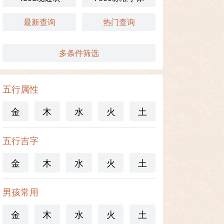
最新查询
热门查询
多条件筛选
五行属性
金
木
水
火
土
五行吉字
金
木
水
火
土
男孩常用
金
木
水
火
土