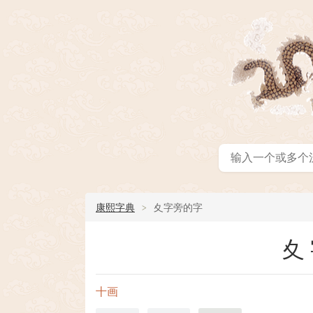
康熙字典
夊字旁的字
夊
十画