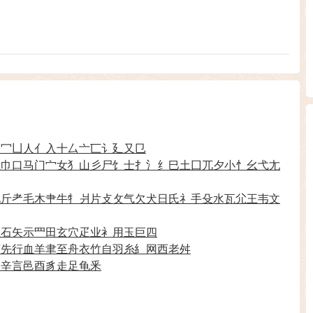
力
冖
凵
人
亻
入
十
厶
亠
匸
讠
廴
又
㔾
彑
巾
口
马
门
宀
女
犭
山
彡
尸
饣
士
扌
氵
纟
巳
土
囗
兀
夕
小
忄
幺
弋
尢
见
斤
耂
毛
木
肀
牛
牜
爿
片
攴
攵
气
欠
犬
日
氏
礻
手
殳
水
瓦
尣
王
韦
文
生
石
矢
示
罒
田
玄
穴
疋
业
衤
用
玉
巨
四
页
先
行
血
羊
聿
至
舟
衣
竹
自
羽
糸
糹
网
西
老
舛
豕
辛
言
邑
酉
豸
走
足
龟
釆