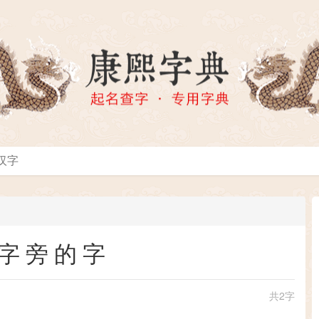
字旁的字
共2字