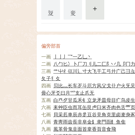
更多
偏旁部首
一画
丨
亅
丿
乛
一
乙
乚
丶
二画
八
勹
匕
冫
卜
厂
刀
刂
儿
二
匚
阝
丷
几
卩
冂
三画
艹
屮
彳
巛
川
辶
寸
大
飞
干
工
弓
廾
广
己
彐
夂
子
丬
夊
四画
贝
比
灬
长
车
歹
斗
厄
方
风
父
戈
卝
户
火
旡
毋
心
牙
爻
曰
月
爫
支
止
爪
无
五画
白
癶
歺
甘
瓜
禾
钅
立
龙
矛
皿
母
目
疒
鸟
皮
六画
耒
艸
臣
虫
而
耳
缶
艮
虍
臼
米
齐
肉
色
舌
覀
七画
貝
采
镸
車
辰
赤
辵
豆
谷
見
角
克
里
卤
麦
身
八画
青
靑
雨
齿
長
非
阜
金
釒
隶
門
靣
飠
鱼
隹
九画
風
革
骨
鬼
韭
面
首
韋
香
頁
音
食
飛