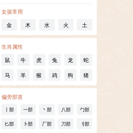
女孩常用
金
木
水
火
土
生肖属性
鼠
牛
虎
兔
龙
蛇
马
羊
猴
鸡
狗
猪
偏旁部首
丨部
一部
丶部
八部
勹部
匕部
卜部
厂部
刀部
刂部