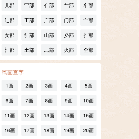
儿部
冖部
亻部
艹部
彳部
辶部
工部
广部
门部
宀部
女部
犭部
山部
彡部
扌部
氵部
土部
灬部
火部
全部
笔画查字
1画
2画
3画
4画
5画
6画
7画
8画
9画
10画
11画
12画
13画
14画
15画
16画
17画
18画
19画
20画