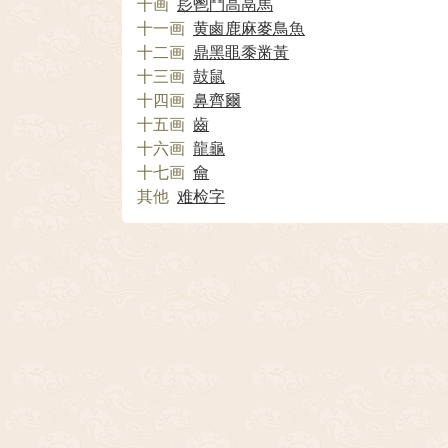
十画
髟
鬯
鬥
高
鬲
馬
十一画
黄
鹵
鹿
麻
麥
鳥
魚
十二画
鼎
黑
黽
黍
黹
黃
十三画
鼓
鼠
十四画
鼻
齊
爾
十五画
齒
十六画
龍
龜
十七画
龠
其他
难检字