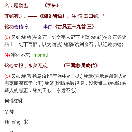
名，题勒也。——
《字林》
其铭有之。——
《国语·晋语》
。注:
“刻器曰铭。”
铭功
会稽岭
。——
李白
《古风五十九首·三》
(3)
又如:铭功(在金石上刻文字来记下功勋);铭戒(在金石等物
品上，刻下言辞，以为劝诫);铭勒(镌刻金石，以记述功德)
(4)
牢记不忘
[imprint]
铭心立报，永矣无贰。——
《三国志·周鲂传》
(5)
又如:铭佩;铭意(刻记于胸中的心志);铭戢(表示感谢别人的
恩惠而深藏于心里);铭篆(比喻感激很深，没齿难忘);铭戴(感
戴人的恩惠，铭刻于心，永远不忘)
词性变化
◎
铭
銘
míng