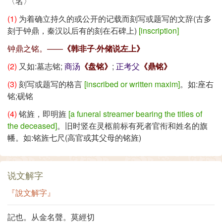
〈名〉
(1)
为着确立持久的或公开的记载而刻写或题写的文辞(古多
刻于钟鼎，秦汉以后有的刻在石碑上)
[inscription]
钟鼎之铭。——
《韩非子·外储说左上》
(2)
又如:墓志铭;
商汤
《盘铭》
;
正考父
《鼎铭》
(3)
刻写或题写的格言
[inscribed or written maxim]
。如:座右
铭;砚铭
(4)
铭旌，即明旌
[a funeral streamer bearing the titles of
the deceased]
。旧时竖在灵柩前标有死者官衔和姓名的旗
幡。如:铭旌七尺(高官或其父母的铭旌)
说文解字
『說文解字』
記也。从金名聲。莫經切