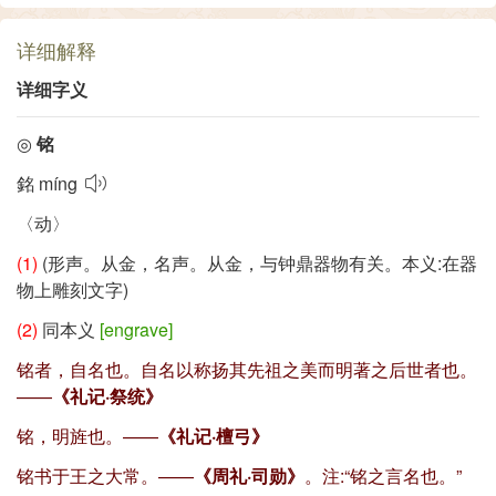
详细解释
详细字义
◎
铭
銘
míng
〈动〉
(1)
(形声。从金，名声。从金，与钟鼎器物有关。本义:在器
物上雕刻文字)
(2)
同本义
[engrave]
铭者，自名也。自名以称扬其先祖之美而明著之后世者也。
——
《礼记·祭统》
铭，明旌也。——
《礼记·檀弓》
铭书于王之大常。——
《周礼·司勋》
。注:
“铭之言名也。”