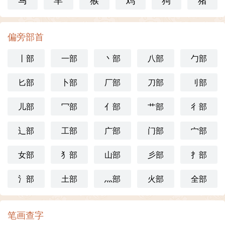
偏旁部首
丨部
一部
丶部
八部
勹部
匕部
卜部
厂部
刀部
刂部
儿部
冖部
亻部
艹部
彳部
辶部
工部
广部
门部
宀部
女部
犭部
山部
彡部
扌部
氵部
土部
灬部
火部
全部
笔画查字