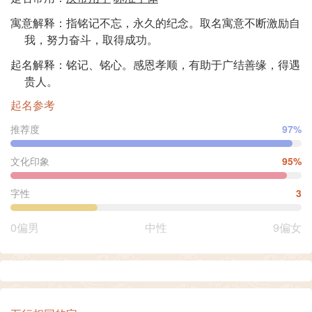
寓意解释：指铭记不忘，永久的纪念。取名寓意不断激励自
我，努力奋斗，取得成功。
起名解释：铭记、铭心。感恩孝顺，有助于广结善缘，得遇
贵人。
起名参考
推荐度
97%
文化印象
95%
字性
3
0偏男
中性
9偏女