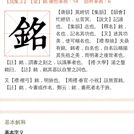
【戌集上】【金】銘·康熙筆画：14 ·部外筆画：6
【唐韻】莫經切【集韻】【韻會】
忙經切，
音冥。【說文】記誦
也。【集韻】志也。【釋名】銘，
名也，記名其功也。【又】述其功
美，使可稱名也。【禮·祭統】夫鼎
有銘。銘者，自名也，自名以稱揚
其先祖之美，而明著之後世者也。
【註】銘，謂書之刻之，以識事者也。【禮·大學】湯之盤
銘曰。【註】銘，銘其器以自警之詞也。
又【禮·檀弓】銘，明旌也。【周禮·春官·小祝】設熬置銘。
【註】銘，今書或作名。鄭云：銘，書死者名于旌。
基本解释
基本字义