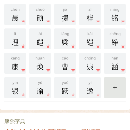
chén
shuò
jié
zǐ
míng
晨
硕
捷
梓
铭
吉
吉
吉
吉
吉
lǐ
ái
liáng
kǎi
zhēng
理
皑
梁
铠
铮
吉
吉
吉
吉
吉
kāng
huàn
cáo
chóng
hán
康
焕
曹
崇
涵
吉
吉
吉
吉
吉
yín
yù
yuè
yì
银
谕
跃
逸
更多
吉
吉
吉
吉
康熙字典