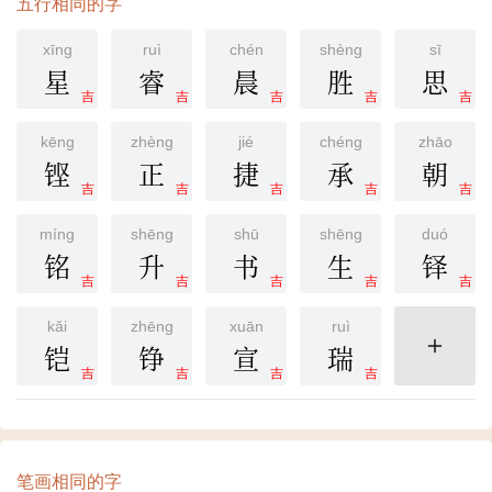
五行相同的字
xīng
ruì
chén
shèng
sī
星
睿
晨
胜
思
吉
吉
吉
吉
吉
kēng
zhèng
jié
chéng
zhāo
铿
正
捷
承
朝
吉
吉
吉
吉
吉
míng
shēng
shū
shēng
duó
铭
升
书
生
铎
吉
吉
吉
吉
吉
kǎi
zhēng
xuān
ruì
铠
铮
宣
瑞
更多
吉
吉
吉
吉
笔画相同的字