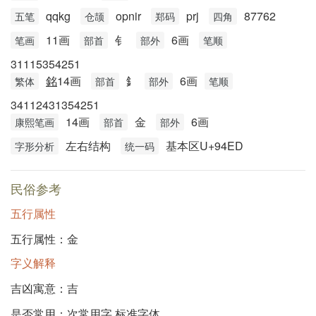
qqkg
opnir
prj
87762
五笔
仓颉
郑码
四角
11画
钅
6画
笔画
部首
部外
笔顺
31115354251
銘
14画
釒
6画
繁体
部首
部外
笔顺
34112431354251
14画
金
6画
康熙笔画
部首
部外
左右结构
基本区U+94ED
字形分析
统一码
民俗参考
五行属性
五行属性：金
字义解释
吉凶寓意：吉
是否常用：
次常用字
标准字体