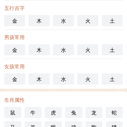
五行吉字
金
木
水
火
土
男孩常用
金
木
水
火
土
女孩常用
金
木
水
火
土
生肖属性
鼠
牛
虎
兔
龙
蛇
马
羊
猴
鸡
狗
猪