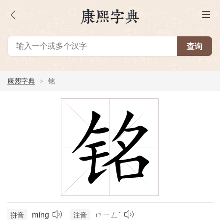
康熙字典
铭
míng
ㄇㄧㄥˊ
拼音
注音