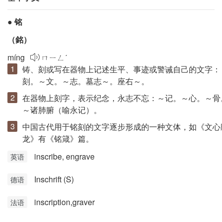
●
铭
（
銘
）
míng
ㄇㄧㄥˊ
铸、刻或写在器物上记述生平、事迹或警诫自己的文字：
刻。～文。～志。墓志～。座右～。
在器物上刻字，表示纪念，永志不忘：～记。～心。～骨
～诸肺腑（喻永记）。
中国古代用于铭刻的文字逐步形成的一种文体，如《文心
龙》有《铭箴》篇。
inscribe, engrave
英语
Inschrift (S)
德语
inscription,graver
法语