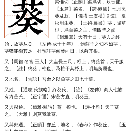
渠惟切【正韻】渠爲切，
音鄈。
【玉篇】菜名。【詩·豳風】七月烹
葵及菽。【儀禮·士虞禮】記註：夏
秋用生葵。【王禎·農書】葵，陽草
也，爲百菜之主，備四時之
。
【爾雅翼】天有十日，葵與之終
始，故葵从癸。《左傳·成十七年》，鮑莊子之知不如葵，
葵猶能衛其足。杜預註葵傾葉向日，以蔽其根。
又【周禮·冬官·玉人】大圭長三尺，杼上，終葵首，天子服
之。【註】終葵，椎也。爲椎于其杼上，明無所屈也。
又地名。【晉語】吾命之以負葵之田七十萬。
又姓。【通志·氏族略】終葵氏。【註】《左傳》商人七族
有終葵氏。【正字通】宋葵方直，明葵玉。
又與揆通。【爾雅·釋詁】葵，揆也。【詩·小雅】天子葵
之。【大雅】則莫我敢葵。
又與鄈通。【正韻】鄈丘，地名，《春秋》作葵丘。 【玉