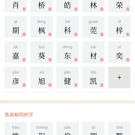
肖
桥
皓
林
荣
吉
吉
吉
吉
吉
qī
fēng
kē
guān
zǐ
期
枫
科
莞
梓
吉
吉
吉
吉
吉
jiā
kuí
dōng
cái
yì
嘉
葵
东
材
奕
吉
吉
吉
吉
吉
yàn
xù
jiàn
kǎi
彦
旭
健
凯
更多
吉
吉
吉
吉
笔画相同的字
hào
chéng
yàn
qī
chè