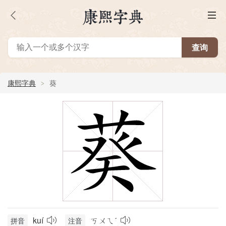
康熙字典
葵
kuí
ㄎㄨㄟˊ
拼音
注音