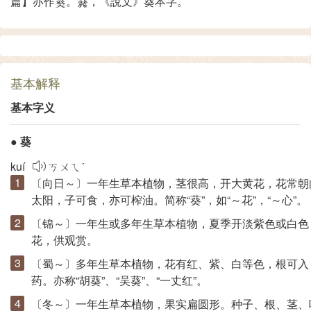
篇】亦作
。
，《說文》葵本字。
基本解释
基本字义
●
葵
kuí
ㄎㄨㄟˊ
〔向日～〕一年生草本植物，茎很高，开大黄花，花常朝
太阳，子可食，亦可榨油。简称“葵”，如“～花”，“～心”。
〔锦～〕一年生或多年生草本植物，夏季开淡紫色或白色
花，供观赏。
〔蜀～〕多年生草本植物，花有红、紫、白等色，根可入
药。亦称“胡葵”、“吴葵”、“一丈红”。
〔冬～〕一年生草本植物，果实扁圆形。种子、根、茎、