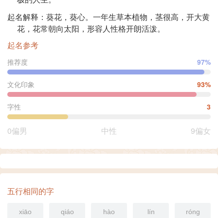
起名解释：葵花，葵心。一年生草本植物，茎很高，开大黄
花，花常朝向太阳，形容人性格开朗活泼。
起名参考
推荐度
97%
文化印象
93%
字性
3
0偏男
中性
9偏女
五行相同的字
xiāo
qiáo
hào
lín
róng