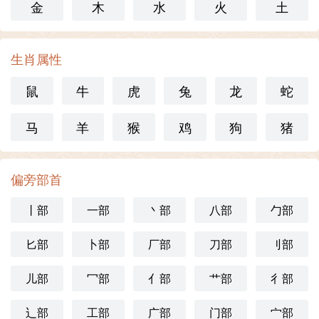
金
木
水
火
土
生肖属性
鼠
牛
虎
兔
龙
蛇
马
羊
猴
鸡
狗
猪
偏旁部首
丨部
一部
丶部
八部
勹部
匕部
卜部
厂部
刀部
刂部
儿部
冖部
亻部
艹部
彳部
辶部
工部
广部
门部
宀部