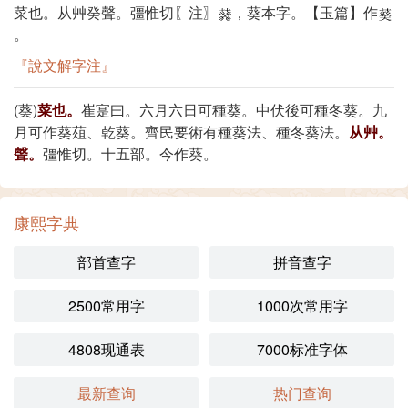
菜也。从艸癸聲。彊惟切〖注〗
，葵本字。【玉篇】作
。
『說文解字注』
(葵)
菜也。
崔寔曰。六月六日可種葵。中伏後可種冬葵。九
月可作葵葅、乾葵。齊民要術有種葵法、種冬葵法。
从艸。
聲。
彊惟切。十五部。今作葵。
康熙字典
部首查字
拼音查字
2500常用字
1000次常用字
4808现通表
7000标准字体
最新查询
热门查询