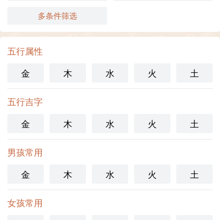
多条件筛选
五行属性
金
木
水
火
土
五行吉字
金
木
水
火
土
男孩常用
金
木
水
火
土
女孩常用