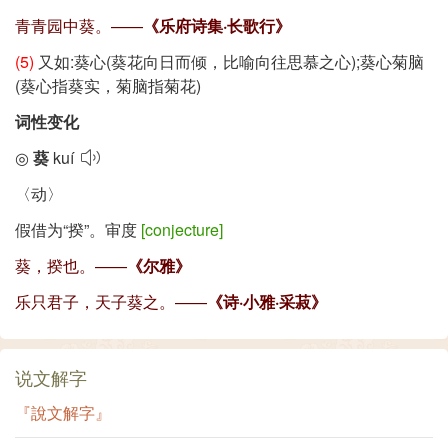
青青园中葵。——
《乐府诗集·长歌行》
(5)
又如:葵心(葵花向日而倾，比喻向往思慕之心);葵心菊脑
(葵心指葵实，菊脑指菊花)
词性变化
◎
葵
kuí
〈动〉
假借为
“揆”
。审度
[conjecture]
葵，揆也。——
《尔雅》
乐只君子，天子葵之。——
《诗·小雅·采菽》
说文解字
『說文解字』