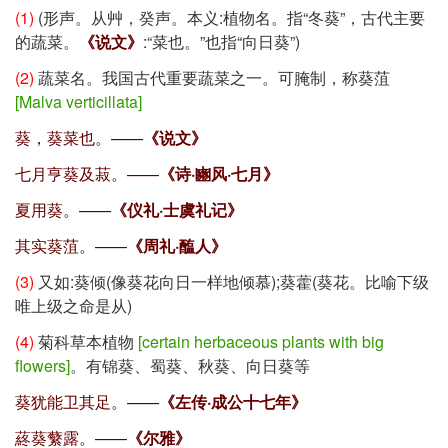
(1)
(形声。从艸，癸声。本义:植物名。指
“冬葵”
，古代主要
的蔬菜。
《说文》
:
“菜也。”
也指
“向日葵”
)
(2)
蔬菜名。我国古代重要蔬菜之一。可腌制，称葵菹
[Malva verticillata]
葵，葵菜也。——
《说文》
七月亨葵及菽。——
《诗·豳风·七月》
夏用葵。——
《仪礼·士虞礼记》
其实葵菹。——
《周礼·醢人》
(3)
又如:葵倾(像葵花向日一样地倾慕);葵藿(葵花。比喻下级
唯上级之命是从)
(4)
菊科草本植物
[certain herbaceous plants with big
flowers]
。有锦葵、蜀葵、秋葵、向日葵等
葵犹能卫其足。——
《左传·成公十七年》
蔠葵蘩露。——
《尔雅》