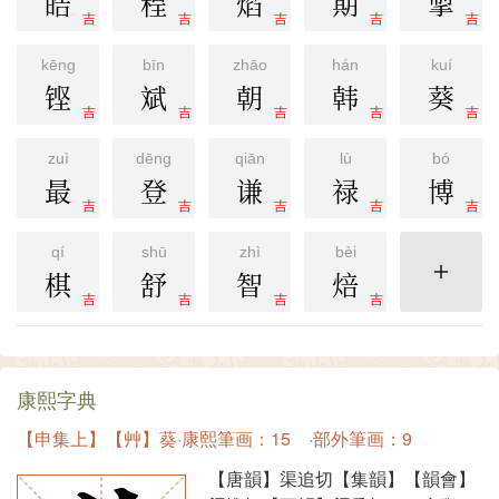
皓
程
焰
期
掣
吉
吉
吉
吉
吉
kēng
bīn
zhāo
hán
kuí
铿
斌
朝
韩
葵
吉
吉
吉
吉
吉
zuì
dēng
qiān
lù
bó
最
登
谦
禄
博
吉
吉
吉
吉
吉
qí
shū
zhì
bèi
棋
舒
智
焙
更多
吉
吉
吉
吉
康熙字典
【申集上】【艸】葵·康熙筆画：15 ·部外筆画：9
【唐韻】渠追切【集韻】【韻會】