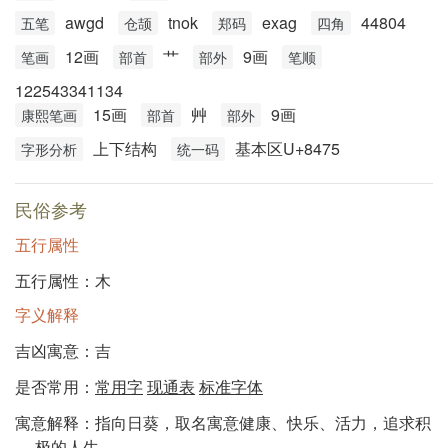
awgd
tnok
exag
44804
五笔
仓颉
郑码
四角
12画
艹
9画
笔画
部首
部外
笔顺
122543341134
15画
艸
9画
康熙笔画
部首
部外
上下结构
基本区U+8475
字形分析
统一码
民俗参考
五行属性
五行属性：木
字义解释
吉凶寓意：吉
是否常用：
常用字
现通表
标准字体
寓意解释：指向日葵，取名寓意健康、快乐、活力，追求积
极的人生。