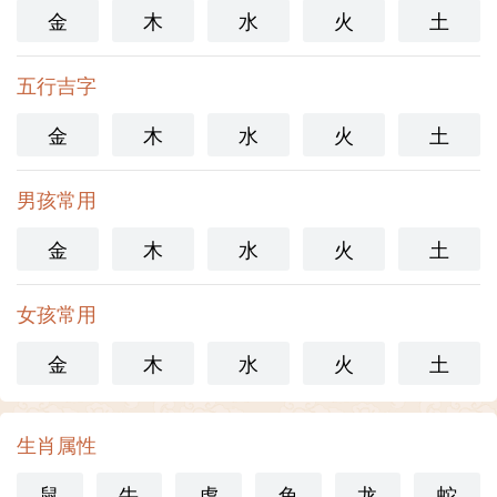
金
木
水
火
土
五行吉字
金
木
水
火
土
男孩常用
金
木
水
火
土
女孩常用
金
木
水
火
土
生肖属性
鼠
牛
虎
兔
龙
蛇