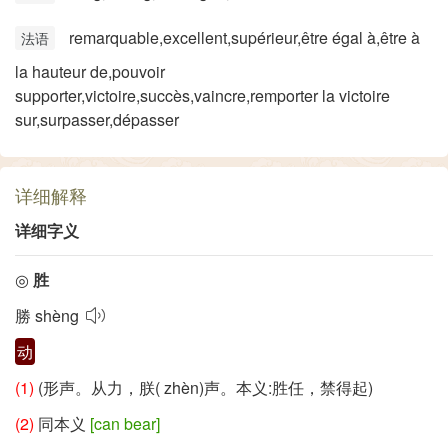
remarquable,excellent,supérieur,être égal à,être à
法语
la hauteur de,pouvoir
supporter,victoire,succès,vaincre,remporter la victoire
sur,surpasser,dépasser
详细解释
详细字义
◎
胜
勝
shèng
动
(1)
(形声。从力，朕(
zhèn
)声。本义:胜任，禁得起)
(2)
同本义
[can bear]