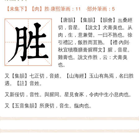
【未集下】【肉】胜·康熙筆画：11 ·部外筆画：5
【唐韻】【集韻】【韻會】
桑經
切，音星。【說文】犬膏臭也。从
肉，生，意兼聲。一曰不熟也。徐
引禮記，飯胜而苴熟。【禮·內則·
秋宜犢麛膳膏腥釋文】腥，音星。
雞膏也。說文作胜，云：犬膏臭
也。
又【集韻】七正切，音婧。【山海經】玉山有鳥焉，名曰胜
遇。【註】音姓。
又新佞切，音性。與腥同。星見食豕，令肉中生小息肉也。
又【五音集韻】所庚切，音生。餼肉也。