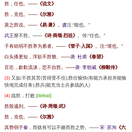
胜，任也。——
《说文》
胜，克也。——
《尔雅》
莫之胜说。——
《易·遯》
。
虞
注:“能也。”
武王
靡不胜。——
《诗·商颂·烈祖》
。传:“任也。”
子有幼弱不胜养为累者。——
《管子·入国》
。注:“堪也。”
白头搔更短，浑欲不胜簪。——
唐
·
杜甫
《春望》
言讫，歔欷流涕，悲不自胜。——
唐
·
李朝威
《柳毅传》
(3)
又如:不胜其苦(苦得受不住);胜任愉快(有能力承担并能愉
快地完成任务);胜兵(能充当士兵参战的人)
(4)
战胜，打败
[defeat]
胜殷遏刘。——
《诗·周颂·武》
胜，克也。——
《尔雅》
其势弱于
秦
，而犹有可以不赂而胜之势。——
宋
·
苏洵
《六