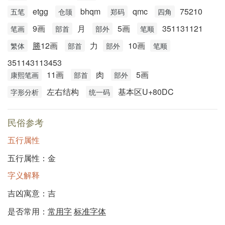
etgg
bhqm
qmc
75210
五笔
仓颉
郑码
四角
9画
月
5画
351131121
笔画
部首
部外
笔顺
勝
12画
力
10画
繁体
部首
部外
笔顺
351143113453
11画
肉
5画
康熙笔画
部首
部外
左右结构
基本区U+80DC
字形分析
统一码
民俗参考
五行属性
五行属性：金
字义解释
吉凶寓意：吉
是否常用：
常用字
标准字体