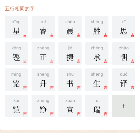
五行相同的字
xīng
ruì
chén
shèng
sī
星
睿
晨
胜
思
吉
吉
吉
吉
吉
kēng
zhèng
jié
chéng
zhāo
铿
正
捷
承
朝
吉
吉
吉
吉
吉
míng
shēng
shū
shēng
duó
铭
升
书
生
铎
吉
吉
吉
吉
吉
kǎi
zhēng
xuān
ruì
铠
铮
宣
瑞
更多
吉
吉
吉
吉