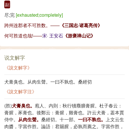
副
尽;完
[exhausted;completely]
跨州连郡者不可胜数。——
《三国志·诸葛亮传》
何可胜道也哉!——
宋
·
王安石
《游褒禅山记》
说文解字
《說文解字》
犬膏臭也。从肉生聲。一曰不孰也。桑經切
《說文解字注》
(胜)
犬膏臭也。
庖人、内則：秋行犢麛膳膏腥。杜子春云：
膏腥，豕膏也。後鄭云：膏腥，雞膏也。許云犬膏，葢本賈
侍中。
从肉生聲。
桑經切。十一部。
一曰不孰也。
上文云生
肉醬，字當作胜。論語：君賜腥，必孰而薦之。字當作胜，