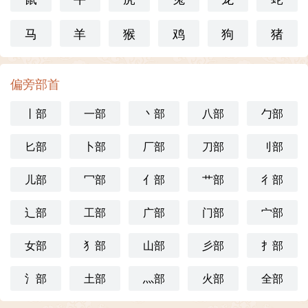
马
羊
猴
鸡
狗
猪
偏旁部首
丨部
一部
丶部
八部
勹部
匕部
卜部
厂部
刀部
刂部
儿部
冖部
亻部
艹部
彳部
辶部
工部
广部
门部
宀部
女部
犭部
山部
彡部
扌部
氵部
土部
灬部
火部
全部