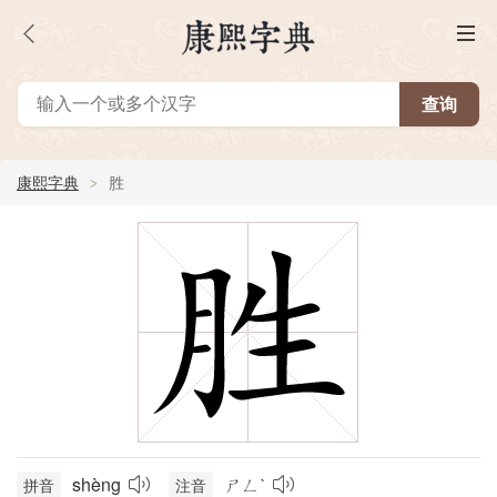
康熙字典
胜
shèng
ㄕㄥˋ
拼音
注音