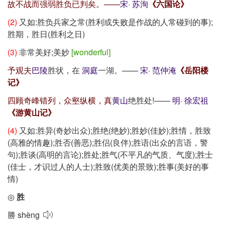
故不战而强弱胜负已判矣。——
宋
·
苏洵
《六国论》
(2)
又如:胜负兵家之常(胜利或失败是作战的人常碰到的事);
胜期，胜日(胜利之日)
(3)
非常美好;美妙
[wonderful]
予观夫
巴陵
胜状，在
洞庭
一湖。——
宋
·
范仲淹
《岳阳楼
记》
四顾奇峰错列，众壑纵横，真
黄山
绝胜处!——
明
·
徐宏祖
《游黄山记》
(4)
又如:胜异(奇妙出众);胜绝(绝妙);胜妙(佳妙);胜情，胜致
(高雅的情趣);胜否(善恶);胜侣(良伴);胜语(出众的言语，警
句);胜谈(高明的言论);胜处;胜气(不平凡的气质、气度);胜士
(佳士，才识过人的人士);胜致(优美的景致);胜事(美好的事
情)
◎
胜
勝
shèng