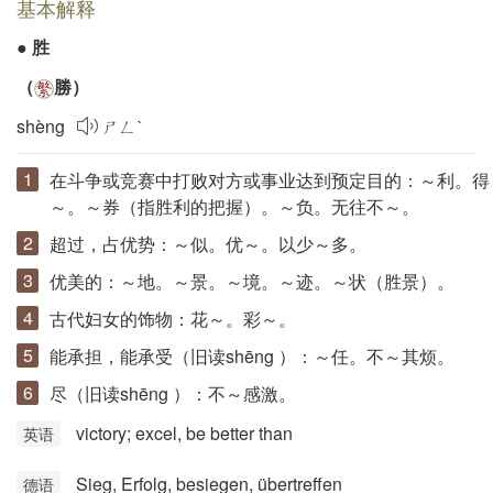
基本解释
●
胜
（
勝
）
shèng
ㄕㄥˋ
在斗争或竞赛中打败对方或事业达到预定目的：～利。得
～。～券（指胜利的把握）。～负。无往不～。
超过，占优势：～似。优～。以少～多。
优美的：～地。～景。～境。～迹。～状（胜景）。
古代妇女的饰物：花～。彩～。
能承担，能承受（旧读
shēng
）：～任。不～其烦。
尽（旧读
shēng
）：不～感激。
victory; excel, be better than
英语
Sieg, Erfolg, besiegen, übertreffen
德语