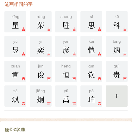
笔画相同的字
xīng
róng
shèng
sī
kē
星
荣
胜
思
科
吉
吉
吉
吉
吉
yù
yì
yàn
kǎi
bǐng
昱
奕
彦
恺
炳
吉
吉
吉
吉
吉
xuān
jùn
héng
qīn
guì
宣
俊
恒
钦
贵
吉
吉
吉
吉
吉
sà
jiǒng
yǔ
pò
飒
炯
禹
珀
更多
吉
吉
吉
吉
康熙字典