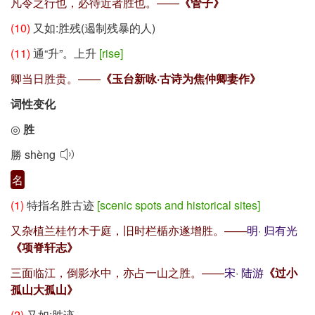
凡令之行也，必待近者胜也。——
《管子》
(10)
又如:胜残(遏制残暴的人)
(11)
通“升”。上升
[rise]
卿当日胜贵。——
《玉台新咏·古诗为焦仲卿妻作》
词性变化
◎
胜
勝
shèng
名
(1)
特指名胜古迹
[scenic spots and historical sites]
又杂植兰桂竹木于庭，旧时栏楯亦遂增胜。——
明
·
归有光
《项脊轩志》
三面临江，倒影水中，亦占一山之胜。——
宋
·
陆游
《过小
孤山大孤山》
(2)
又如:胜迹