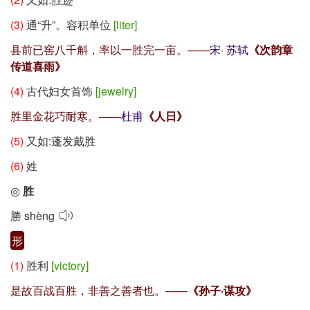
(3)
通“升”。容积单位
[liter]
县前已窖八千斛，率以一胜完一亩。——
宋
·
苏轼
《次韵章
传道喜雨》
(4)
古代妇女首饰
[jewelry]
胜里金花巧耐寒。——
杜甫
《人日》
(5)
又如:蓬发戴胜
(6)
姓
◎
胜
勝
shèng
形
(1)
胜利
[victory]
是故百战百胜，非善之善者也。——
《孙子·谋攻》