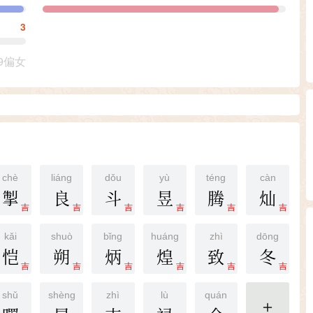
3
9偏女
chè
liáng
dǒu
yù
téng
càn
掣
良
斗
昱
腾
灿
吉
吉
吉
吉
吉
吉
kǎi
shuò
bǐng
huáng
zhì
dōng
恺
朔
炳
煌
致
冬
吉
吉
吉
吉
吉
吉
shǔ
shèng
zhì
lù
quán