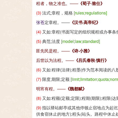
程者，物之准也。——
《荀子·致仕》
(3)
法式;章程，规格
[rules;regulations]
张苍
定章程。——
《汉书·高帝纪》
(4)
又如:章程(书面写定的组织规程或办事条例);
(5)
典范;法度
[model;law;standard]
匪先民是程。——
《诗·小雅》
后世以为法程。——
《吕氏春秋·慎行》
(6)
又如:程律(法律);程墨(作为范本阅读的八
(7)
限度;期限;定额
[limit;limitation;quota;nor
明宵有程。——
《魏都赋》
(8)
又如:程额(定额;定限);程期(期限);程限(
(9)
指以驿站邮亭或其他停顿止宿地点为起
供食宿休止的地方);程头(站头。路程中休止处