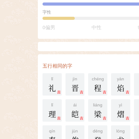
字性
0偏男
中性
五行相同的字
lǐ
jìn
chéng
yàn
礼
晋
程
焰
吉
吉
吉
吉
lǐ
ái
liáng
yì
理
皑
梁
熠
吉
吉
吉
吉
qín
jùn
dēng
lóng