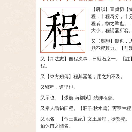
【唐韻】直貞切【
程，十程爲分，十
程者，物之準也。
大小，程謂器所容
又【廣韻】期也，
鼎不程其力。【前漢
又【
法志】自程決事，日縣石之一。【註
程。
又【東方朔傳】程其器能，用之如不及。
又驛程，道里也。
又示也。【張衡·南都賦】致飾程蠱。
又秦人謂豹曰程。【莊子·秋水篇】靑寧生
又地名。【帝王世紀】文王居程，徙都豐。
伯休甫之國名。