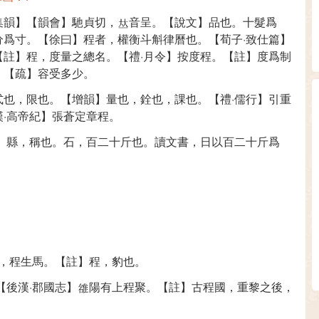
集韻】【韻會】馳貞切，
音呈。【說文】品也。十髮爲
分爲寸。【徐曰】程者，權衡斗斛律曆也。【荀子·致仕篇】
【註】程，度量之總名。【禮·月令】按度程。【註】度爲制
。【疏】容受多少。
式也，限也。【增韻】量也，銓也，課也。【禮·儒行】引重
·高帝紀】張蒼定章程。
】縣，稱也。石，百二十斤也。讀文書，日以百二十斤爲
程，程生馬。【註】程，豹也。
【後漢·郡國志】
陽有上程聚。【註】古程國，重黎之後，