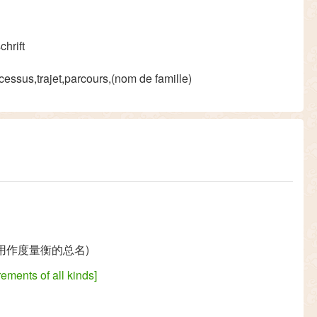
hrift
essus,trajet,parcours,(nom de famille)
用作度量衡的总名)
ments of all kinds]