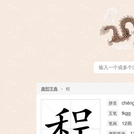
康熙字典
程
chén
拼音
tkgg
五笔
12画
笔画
1
康熙笔画