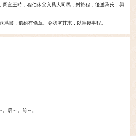
，周宣王時，程伯休父入爲大司馬，封於程，後遂爲氏，與
比欲爲書，遺約有條章。令我署其末，以爲後事程。
。
。
～。启～。前～。