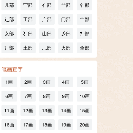
儿部
冖部
亻部
艹部
彳部
辶部
工部
广部
门部
宀部
女部
犭部
山部
彡部
扌部
氵部
土部
灬部
火部
全部
笔画查字
1画
2画
3画
4画
5画
6画
7画
8画
9画
10画
11画
12画
13画
14画
15画
16画
17画
18画
19画
20画