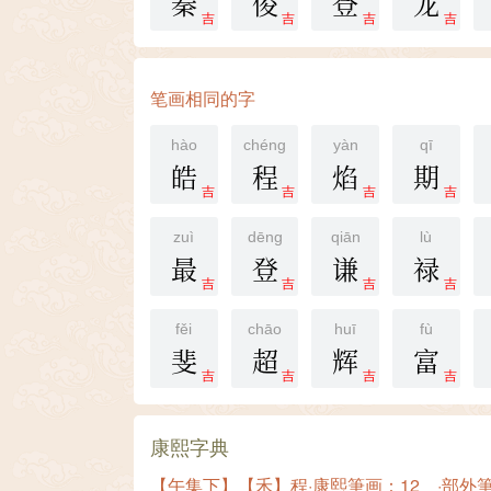
秦
俊
登
龙
吉
吉
吉
吉
笔画相同的字
hào
chéng
yàn
qī
皓
程
焰
期
吉
吉
吉
吉
zuì
dēng
qiān
lù
最
登
谦
禄
吉
吉
吉
吉
fěi
chāo
huī
fù
斐
超
辉
富
吉
吉
吉
吉
康熙字典
【午集下】【禾】程·康熙筆画：12 ·部外