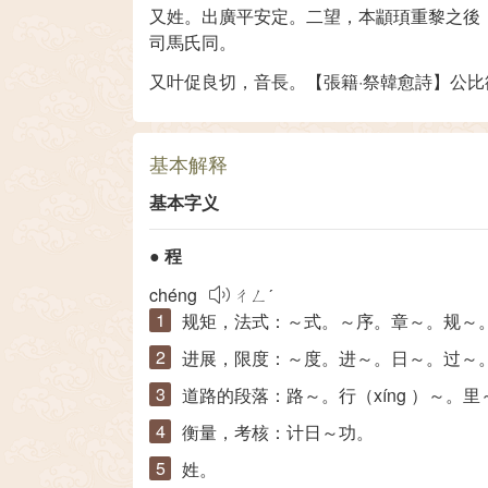
又姓。出廣平安定。二望，本顓頊重黎之後
司馬氏同。
又叶促良切，音長。【張籍·祭韓愈詩】公
基本解释
基本字义
●
程
chéng
ㄔㄥˊ
规矩，法式：～式。～序。章～。规～
进展，限度：～度。进～。日～。过～
道路的段落：路～。行（
xíng
）～。里
衡量，考核：计日～功。
姓。