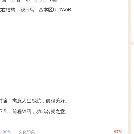
左右结构
基本区U+7A0B
统一码
前途，寓意人生起航，前程美好。
不凡，前程锦绣，功成名就之意。
99%
文化印象
97%