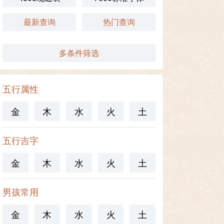
最新查询
热门查询
多条件筛选
五行属性
金
木
水
火
土
五行吉字
金
木
水
火
土
男孩常用
金
木
水
火
土