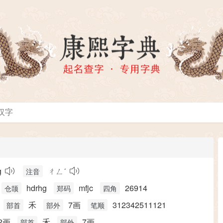
g
ㄔㄥˊ
注音
hdrhg
mfjc
26914
仓颉
郑码
四角
禾
7画
312342511121
部首
部外
笔顺
2画
禾
7画
部首
部外