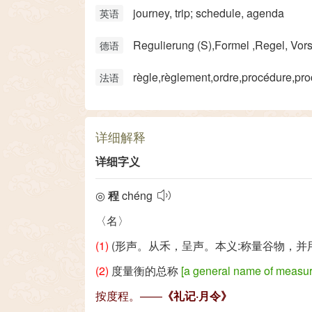
journey, trip; schedule, agenda
英语
Regulierung (S)​,Formel ,Regel, Vorsc
德语
règle,règlement,ordre,procédure,proc
法语
详细解释
详细字义
◎
程
chéng
〈名〉
(1)
(形声。从禾，呈声。本义:称量谷物，并
(2)
度量衡的总称
[a general name of measure
按度程。——
《礼记·月令》