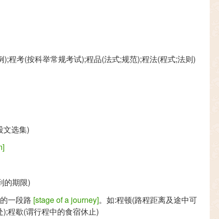
程考(按科举常规考试);程品(法式;规范);程法(程式;法则)
股文选集)
m]
达到的期限)
讫的一段路
[stage of a journey]
。如:程顿(路程距离及途中可
);程歇(谓行程中的食宿休止)