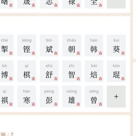
曙
晟
志
禄
全
更多
吉
吉
吉
吉
吉
chè
kēng
bīn
zhāo
hán
kuí
掣
铿
斌
朝
韩
葵
吉
吉
吉
吉
吉
吉
bó
qí
shū
zhì
bèi
kūn
博
棋
舒
智
焙
琨
吉
吉
吉
吉
吉
吉
qí
hán
péng
xióng
zēng
祺
寒
彭
雄
曾
更多
吉
吉
吉
吉
吉
筆画：7