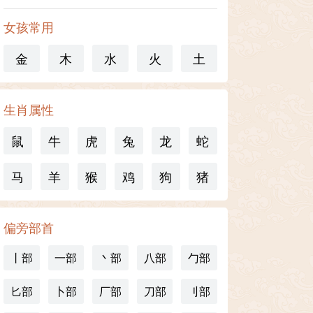
女孩常用
金
木
水
火
土
生肖属性
鼠
牛
虎
兔
龙
蛇
马
羊
猴
鸡
狗
猪
偏旁部首
丨部
一部
丶部
八部
勹部
匕部
卜部
厂部
刀部
刂部