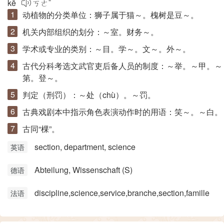
kē
ㄎㄜˉ
动植物的分类单位：狮子属于猫～。槐树是豆～。
机关内部组织的划分：～室。财务～。
学术或专业的类别：～目。学～。文～。外～。
古代分科考选文武官吏后备人员的制度：～举。～甲。～
第。登～。
判定（刑罚）：～处（
chù
）。～罚。
古典戏剧本中指示角色表演动作时的用语：笑～。～白。
古同“
棵
”。
section, department, science
英语
Abteilung, Wissenschaft (S)
德语
discipline,science,service,branche,section,famille
法语