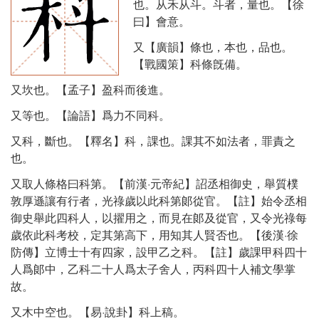
也。从禾从斗。斗者，量也。【徐
曰】會意。
又【廣韻】條也，本也，品也。
【戰國策】科條旣備。
又坎也。【孟子】盈科而後進。
又等也。【論語】爲力不同科。
又科，斷也。【釋名】科，課也。課其不如法者，罪責之
也。
又取人條格曰科第。【前漢·元帝紀】詔丞相御史，舉質樸
敦厚遜讓有行者，光祿歲以此科第郞從官。【註】始令丞相
御史舉此四科人，以擢用之，而見在郞及從官，又令光祿每
歲依此科考校，定其第高下，用知其人賢否也。【後漢·徐
防傳】立博士十有四家，設甲乙之科。【註】歲課甲科四十
人爲郞中，乙科二十人爲太子舍人，丙科四十人補文學掌
故。
又木中空也。【易·說卦】科上稿。