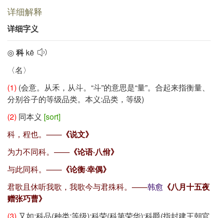
详细解释
详细字义
◎
科
kē
〈名〉
(1)
(会意。从禾，从斗。
“斗”
的意思是
“量”
。合起来指衡量、
分别谷子的等级品类。本义:品类，等级)
(2)
同本义
[sort]
科，程也。——
《说文》
为力不同科。——
《论语·八佾》
与此同科。——
《论衡·幸偶》
君歌且休听我歌，我歌今与君殊科。——
韩愈
《八月十五夜
赠张巧曹》
(3)
又如:科品(种类;等级);科荣(科第荣华);科爵(指封建王朝官