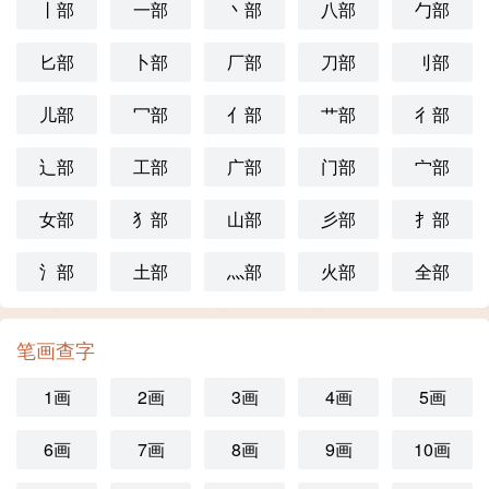
丨部
一部
丶部
八部
勹部
匕部
卜部
厂部
刀部
刂部
儿部
冖部
亻部
艹部
彳部
辶部
工部
广部
门部
宀部
女部
犭部
山部
彡部
扌部
氵部
土部
灬部
火部
全部
笔画查字
1画
2画
3画
4画
5画
6画
7画
8画
9画
10画