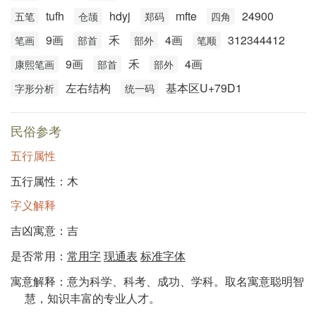
tufh
hdyj
mfte
24900
五笔
仓颉
郑码
四角
9画
禾
4画
312344412
笔画
部首
部外
笔顺
9画
禾
4画
康熙笔画
部首
部外
左右结构
基本区U+79D1
字形分析
统一码
民俗参考
五行属性
五行属性：木
字义解释
吉凶寓意：吉
是否常用：
常用字
现通表
标准字体
寓意解释：意为科学、科考、成功、学科。取名寓意聪明智
慧，知识丰富的专业人才。