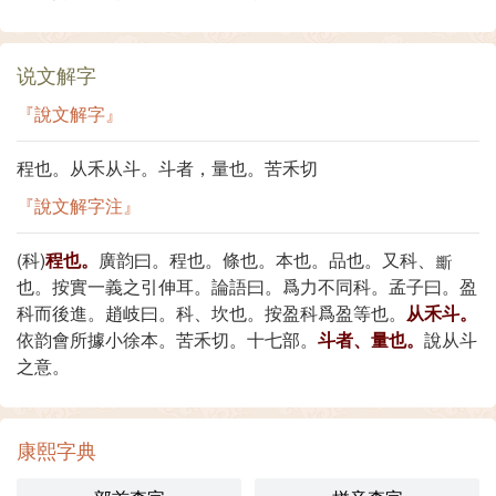
说文解字
『說文解字』
程也。从禾从斗。斗者，量也。苦禾切
『說文解字注』
(科)
程也。
廣韵曰。程也。條也。本也。品也。又科、
也。按實一義之引伸耳。論語曰。爲力不同科。孟子曰。盈
科而後進。趙岐曰。科、坎也。按盈科爲盈等也。
从禾斗。
依韵會所據小徐本。苦禾切。十七部。
斗者、量也。
說从斗
之意。
康熙字典