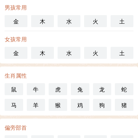
男孩常用
金
木
水
火
土
女孩常用
金
木
水
火
土
生肖属性
鼠
牛
虎
兔
龙
蛇
马
羊
猴
鸡
狗
猪
偏旁部首