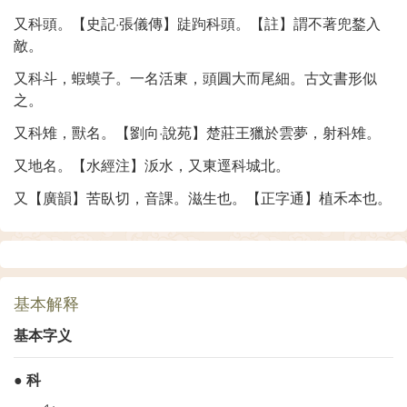
又科頭。【史記·張儀傳】跿跔科頭。【註】謂不著兜鍪入
敵。
又科斗，蝦蟆子。一名活東，頭圓大而尾細。古文書形似
之。
又科雉，獸名。【劉向·說苑】楚莊王獵於雲夢，射科雉。
又地名。【水經注】汳水，又東逕科城北。
又【廣韻】苦臥切，音課。滋生也。【正字通】植禾本也。
基本解释
基本字义
●
科