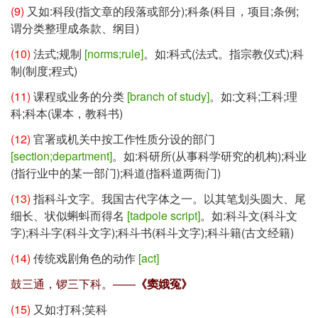
(9)
又如:科段(指文章的段落或部分);科条(科目，项目;条例;
谓分类整理成条款、纲目)
(10)
法式;规制
[norms;rule]
。如:科式(法式。指宗教仪式);科
制(制度;程式)
(11)
课程或业务的分类
[branch of study]
。如:文科;工科;理
科;科本(课本，教科书)
(12)
官署或机关中按工作性质分设的部门
[section;department]
。如:科研所(从事科学研究的机构);科业
(指行业中的某一部门);科道(指科道两衙门)
(13)
指科斗文字。我国古代字体之一。以其笔划头圆大、尾
细长、状似蝌蚪而得名
[tadpole script]
。如:科斗文(科斗文
字);科斗字(科斗文字);科斗书(科斗文字);科斗籍(古文经籍)
(14)
传统戏剧角色的动作
[act]
鼓三通，锣三下科。——
《窦娥冤》
(15)
又如:打科;笑科