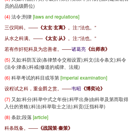
员的品级爵位)
(4)
法令;刑律
[laws and regulations]
三仪同科。——
《太玄·玄离》
。注:
“法也。”
从水之科满。——
《太玄·从》
。注:
“法也。”
若有作奸犯科及为忠善者。——
诸葛亮
《出师表》
(5)
又如:科防互设(条律禁令交相设置);科文(法令条文);科令
(法令;律条);科戒(修道的戒律、法规)
(6)
科举考试的科目或等第
[imperial examination]
设程试之科，重金爵之赏。——
韦昭
《博奕论》
(7)
又如:科分(科举中式之年份);科甲出身(由科举及第而取得
入仕的资格);科法(科举取士之法);科贡(泛指科举)
(8)
条款;段落
[article]
科条既备。——
《战国策·秦策》