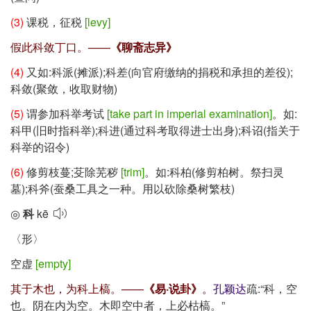
(3)
课税，征税
[levy]
假此科敛丁口。——
《聊斋志异》
(4)
又如:科派(摊派);科差(向官府缴纳的捐税和承担的差役);
科敛(聚敛，收取财物)
(5)
谓参加科举考试
[take part in imperial examination]
。如:
科甲(旧时指科举);科进(通过科考取得进士出身);科诏(指关于
科举的诏令)
(6)
修剪枝蔓;芟除芜秽
[trim]
。如:科柏(修剪柏树。祭扫灵
墓);科斧(蚕桑工具之一种。用以砍除桑树繁枝)
◎
科
kē
〈形〉
空虚
[empty]
其于木也，为科上槁。——
《易·说卦》
。
孔颖达
疏:
“科，空
也。阴在内为空。木即空中者，上必枯槁。”