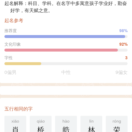
起名解释：科目、学科。在名字中多寓意孩子学业好，勤奋
好学，有天赋之意。
起名参考
推荐度
98%
文化印象
92%
字性
3
0偏男
中性
9偏女
五行相同的字
xiāo
qiáo
hào
lín
róng
肖
桥
皓
林
荣