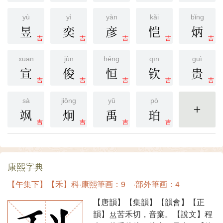
yù
yì
yàn
kǎi
bǐng
昱
奕
彦
恺
炳
吉
吉
吉
吉
吉
xuān
jùn
héng
qīn
guì
宣
俊
恒
钦
贵
吉
吉
吉
吉
吉
sà
jiǒng
yǔ
pò
飒
炯
禹
珀
更多
吉
吉
吉
吉
康熙字典
【午集下】【禾】科·康熙筆画：9 ·部外筆画：4
【唐韻】【集韻】【韻會】【正
韻】
苦禾切，音窠。【說文】程