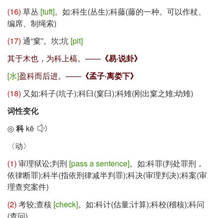
(16)
草丛
[tuft]
。如:科生(丛生);科藤(藤的一种。可以作杖、
编席、制绳索)
(17)
通
“窠”
。坎;坑
[pit]
其于木也，为科上槁。——
《易·说卦》
[水]
盈科而后进。——
《孟子·离娄下》
(18)
又如:科子(坑子);科臼(窠臼);科雉(刚出窠之雉;幼雉)
词性变化
◎
科
kē
〈动〉
(1)
审理狱讼;判刑
[pass a sentence]
。如:科罪(判处罪刑，
依律断罪);科半(指依刑律减半判罪);科决(审理判决);科案(审
理查究案件)
(2)
考较;查核
[check]
。如:科计(估量;计算);科校(稽核);科问
(查问)