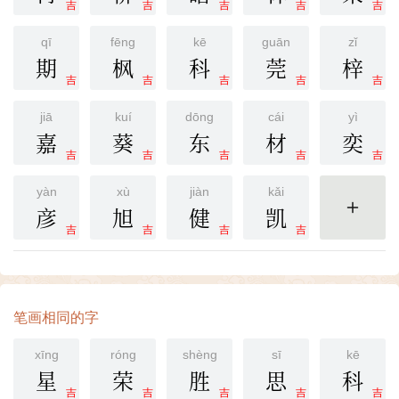
吉
吉
吉
吉
吉
qī
fēng
kē
guān
zǐ
期
枫
科
莞
梓
吉
吉
吉
吉
吉
jiā
kuí
dōng
cái
yì
嘉
葵
东
材
奕
吉
吉
吉
吉
吉
yàn
xù
jiàn
kǎi
彦
旭
健
凯
更多
吉
吉
吉
吉
笔画相同的字
xīng
róng
shèng
sī
kē
星
荣
胜
思
科
吉
吉
吉
吉
吉