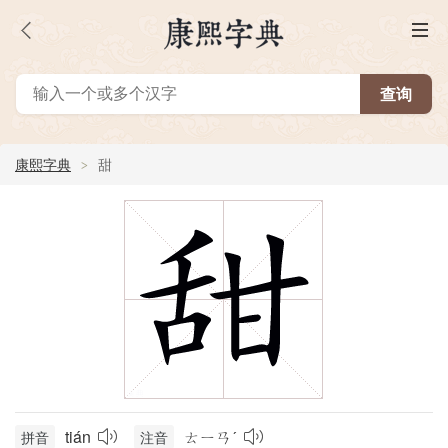
康熙字典
甜
tián
ㄊㄧㄢˊ
拼音
注音