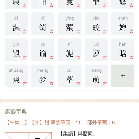
晨
甜
曼
菲
悠
吉
吉
吉
吉
吉
qí
qǐ
yíng
jiǎo
chán
淇
绮
萦
皎
婵
吉
吉
吉
吉
吉
yín
yù
nǐ
luó
hán
银
谕
旎
萝
晗
吉
吉
吉
吉
吉
shuǎng
mèng
cuì
méng
爽
梦
萃
萌
更多
吉
吉
吉
吉
康熙字典
【午集上】【甘】甜·康熙筆画：11 ·部外筆画：6
【集韻】與甛同。