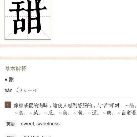
基本解释
●
甜
tián
ㄊㄧㄢˊ
像糖或蜜的滋味，喻使人感到舒服的，与“
苦
”相对：～品
～食。～菜。～瓜。～美。～润。～适。～爽。～言蜜语
sweet, sweetness
英语