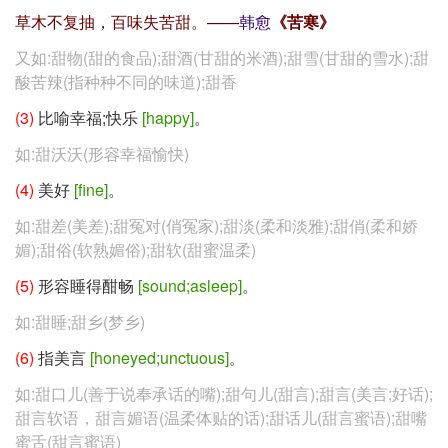
草木不复抽，百味失苦甜。——
韩愈
《苦寒》
又如:甜物(甜的食品);甜酒(甘甜的米酒);甜雪(甘甜的雪水);甜
酸苦辣(指种种不同的味道);甜香
(3)
比喻幸福;快乐
[happy]
。
如:甜沃沃(形容幸福愉快)
(4)
美好
[fine]
。
如:甜差(美差);甜冤对(俏冤家);甜淡(柔和淡雅);甜俏(柔和娇
媚);甜俗(软熟媚俗);甜软(甜蜜温柔)
(5)
形容睡得酣畅
[sound;asleep]
。
如:甜睡;甜乡(梦乡)
(6)
指美言
[honeyed;unctuous]
。
如:甜口儿(善于说奉承话的嘴);甜句儿(甜言);甜言(美言;好话);
甜言软语，甜言媚语(温柔体贴的话);甜话儿(甜言蜜语);甜嘴
蜜舌(甜言蜜语)