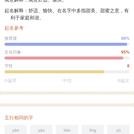
起名解释：舒适、愉快。在名字中多指甜美、甜蜜之意，有
利于家庭和谐。
起名参考
推荐度
98%
文化印象
95%
字性
8
0偏男
中性
9偏女
五行相同的字
yàn
yáo
tián
líng
yù