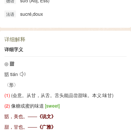
süß (Adj, Ess)
德语
sucré,doux
法语
详细解释
详细字义
◎
甜
甛
tián
〈形〉
(1)
(会意。从甘，从舌。舌头能品尝甜味。本义:味甘)
(2)
像糖或蜜的味道
[sweet]
甛，美也。——
《说文》
甜，甘也。——
《广雅》