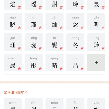
焰
瑶
甜
玲
昱
吉
吉
吉
吉
吉
xiǎo
jǐn
càn
niàn
xīn
晓
瑾
灿
念
昕
吉
吉
吉
吉
吉
jué
lóng
nī
dōng
líng
珏
珑
妮
冬
龄
吉
吉
吉
吉
吉
shèng
tóng
qíng
jīng
晟
彤
晴
晶
更多
吉
吉
吉
吉
笔画相同的字
chén
tián
màn
fēi
yōu