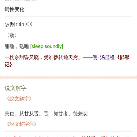
词性变化
◎
甜
tián
〈动〉
酣睡，熟睡
[sleep soundly]
一枕余甜昏又晓，凭谁拨转通天穷。——
明
·
汤显祖
《邯郸
记》
说文解字
《說文解字》
美也。从甘从舌。舌，知甘者。徒兼切
《說文解字注》