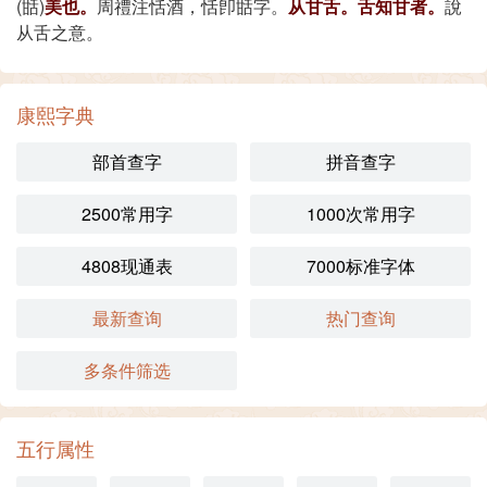
(甛)
美也。
周禮注恬酒，恬卽甛字。
从甘舌。舌知甘者。
說
从舌之意。
康熙字典
部首查字
拼音查字
2500常用字
1000次常用字
4808现通表
7000标准字体
最新查询
热门查询
多条件筛选
五行属性