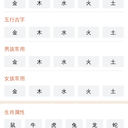
金
木
水
火
土
五行吉字
金
木
水
火
土
男孩常用
金
木
水
火
土
女孩常用
金
木
水
火
土
生肖属性
鼠
牛
虎
兔
龙
蛇