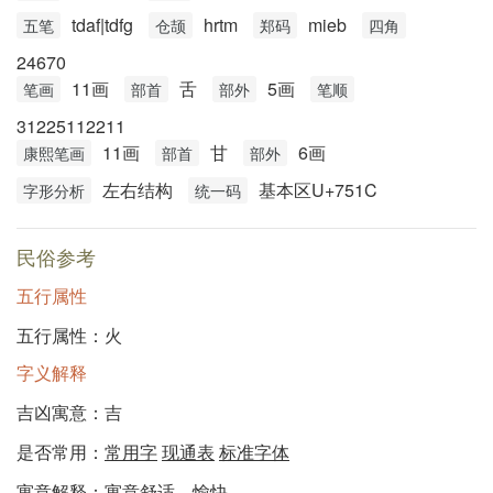
tdaf|tdfg
hrtm
mieb
五笔
仓颉
郑码
四角
24670
11画
舌
5画
笔画
部首
部外
笔顺
31225112211
11画
甘
6画
康熙笔画
部首
部外
左右结构
基本区U+751C
字形分析
统一码
民俗参考
五行属性
五行属性：火
字义解释
吉凶寓意：吉
是否常用：
常用字
现通表
标准字体
寓意解释：寓意舒适、愉快。