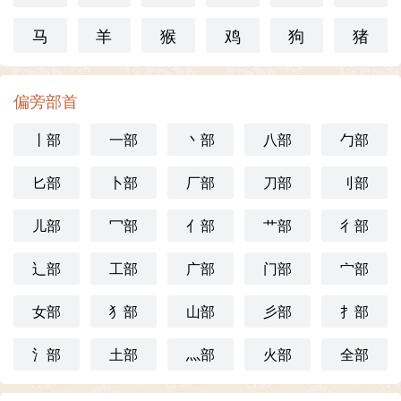
马
羊
猴
鸡
狗
猪
偏旁部首
丨部
一部
丶部
八部
勹部
匕部
卜部
厂部
刀部
刂部
儿部
冖部
亻部
艹部
彳部
辶部
工部
广部
门部
宀部
女部
犭部
山部
彡部
扌部
氵部
土部
灬部
火部
全部