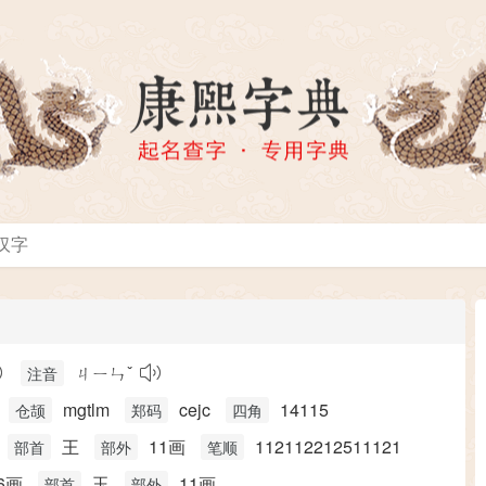
ㄐㄧㄣˇ
注音
mgtlm
cejc
14115
仓颉
郑码
四角
王
11画
112112212511121
部首
部外
笔顺
6画
玉
11画
部首
部外