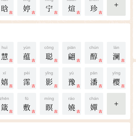
晗
婷
宁
煊
珍
更多
吉
吉
吉
吉
吉
huì
yùn
cōng
piān
chún
lán
慧
蕴
聪
翩
醇
澜
吉
吉
吉
吉
吉
吉
xī
pèi
yǐng
yù
pān
yīng
嬉
霈
影
豫
潘
樱
吉
吉
吉
吉
吉
吉
zhēn
fū
míng
ráo
chán
箴
敷
瞑
嬈
嬋
更多
吉
吉
吉
吉
吉