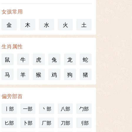
女孩常用
金
木
水
火
土
生肖属性
鼠
牛
虎
兔
龙
蛇
马
羊
猴
鸡
狗
猪
偏旁部首
丨部
一部
丶部
八部
勹部
匕部
卜部
厂部
刀部
刂部