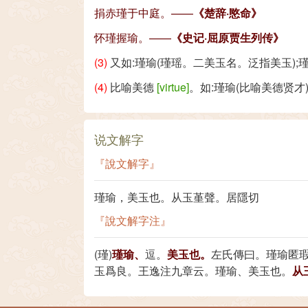
捐赤瑾于中庭。——
《楚辞·愍命》
怀瑾握瑜。——
《史记·屈原贾生列传》
(3)
又如:瑾瑜(瑾瑶。二美玉名。泛指美玉);
(4)
比喻美德
[virtue]
。如:瑾瑜(比喻美德贤才
说文解字
『說文解字』
瑾瑜，美玉也。从玉堇聲。居隱切
『說文解字注』
(瑾)
瑾瑜、
逗。
美玉也。
左氏傳曰。瑾瑜匿
玉爲良。王逸注九章云。瑾瑜、美玉也。
从