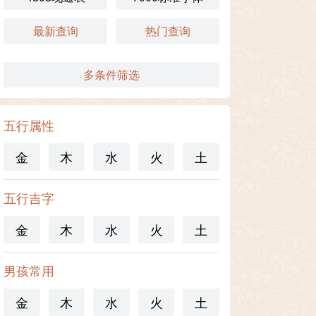
最新查询
热门查询
多条件筛选
五行属性
金
木
水
火
土
五行吉字
金
木
水
火
土
男孩常用
金
木
水
火
土