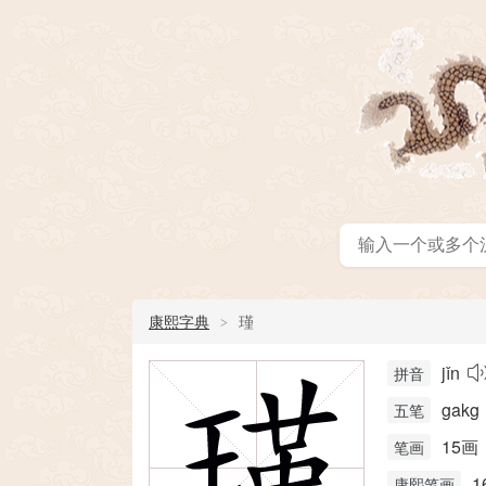
康熙字典
瑾
jǐn
拼音
gakg
五笔
15画
笔画
1
康熙笔画