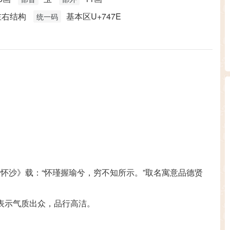
左右结构
基本区U+747E
统一码
·怀沙》载：“怀瑾握瑜兮，穷不知所示。”取名寓意品德贤
表示气质出众，品行高洁。