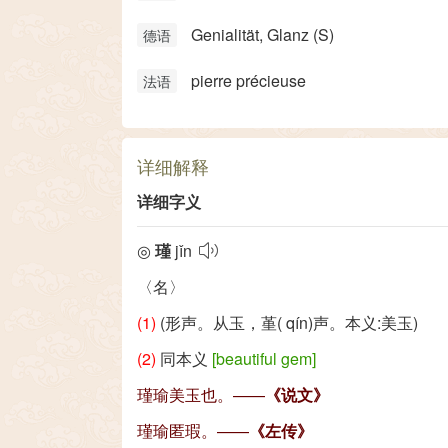
Genialität, Glanz (S)
德语
pierre précieuse
法语
详细解释
详细字义
◎
瑾
jǐn
〈名〉
(1)
(形声。从玉，堇(
qín
)声。本义:美玉)
(2)
同本义
[beautiful gem]
瑾瑜美玉也。——
《说文》
瑾瑜匿瑕。——
《左传》