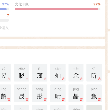
97%
文化印象
97%
7
9偏女
yù
xiǎo
jǐn
càn
niàn
xīn
昱
晓
瑾
灿
念
昕
吉
吉
吉
吉
吉
吉
líng
shèng
tóng
qíng
jīng
piāo
龄
晟
彤
晴
晶
飘
吉
吉
吉
吉
吉
吉
hán
tíng
níng
xuān
zhēn