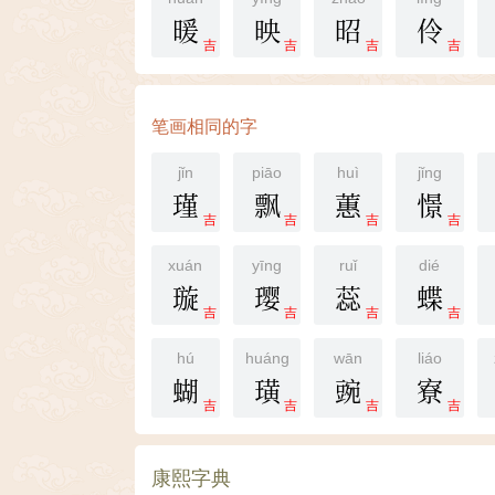
暖
映
昭
伶
吉
吉
吉
吉
笔画相同的字
jǐn
piāo
huì
jǐng
瑾
飘
蕙
憬
吉
吉
吉
吉
xuán
yīng
ruǐ
dié
璇
璎
蕊
蝶
吉
吉
吉
吉
hú
huáng
wān
liáo
蝴
璜
豌
寮
吉
吉
吉
吉
康熙字典