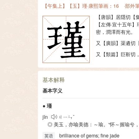
【午集上】【玉】瑾·康熙筆画：16 ·部外筆
【唐韻】居隱切【
【左傳·宣十五年
密，潤澤而有光。
又【廣韻】渠遴切
又【類篇】巨靳切
基本解释
基本字义
●
瑾
jǐn
ㄐㄧㄣˇ
◎ 美玉，亦喻美德：～瑜。“怀～握瑜兮，
brilliance of gems; fine jade
英语