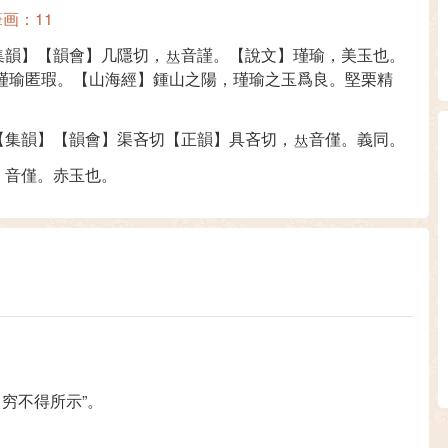
画：11
集韻】【韻會】几隱切，
音謹。【說文】瑾瑜，美玉也。
】瑾瑜匿瑕。【山海經】鍾山之陽，瑾瑜之玉爲良。堅栗精
【集韻】【韻會】渠吝切【正韻】具吝切，
音僅。義同。
，音僅。赤玉也。
穷不得所示”。