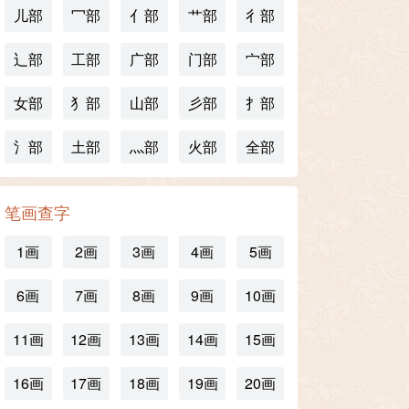
儿部
冖部
亻部
艹部
彳部
辶部
工部
广部
门部
宀部
女部
犭部
山部
彡部
扌部
氵部
土部
灬部
火部
全部
笔画查字
1画
2画
3画
4画
5画
6画
7画
8画
9画
10画
11画
12画
13画
14画
15画
16画
17画
18画
19画
20画