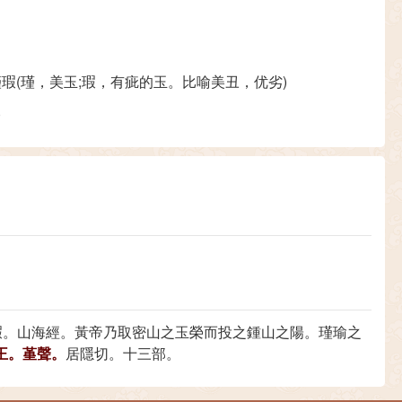
瑾瑕(瑾，美玉;瑕，有疵的玉。比喻美丑，优劣)
)
瑕。山海經。黃帝乃取密山之玉榮而投之鍾山之陽。瑾瑜之
王。堇聲。
居隱切。十三部。