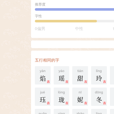
推荐度
字性
0偏男
中性
五行相同的字
yàn
yáo
tián
líng
焰
瑶
甜
玲
吉
吉
吉
吉
jué
lóng
nī
dōng
珏
珑
妮
冬
吉
吉
吉
吉
nuǎn
yìng
zhāo
líng