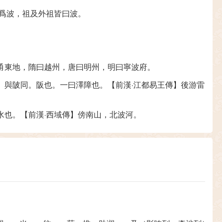
者爲波，祖及外祖皆曰波。
甬東地，隋曰越州，唐曰明州，明曰寧波府。
。與陂同。阪也。一曰澤障也。【前漢·江都易王傳】後游雷
水也。【前漢·西域傳】傍南山，北波河。