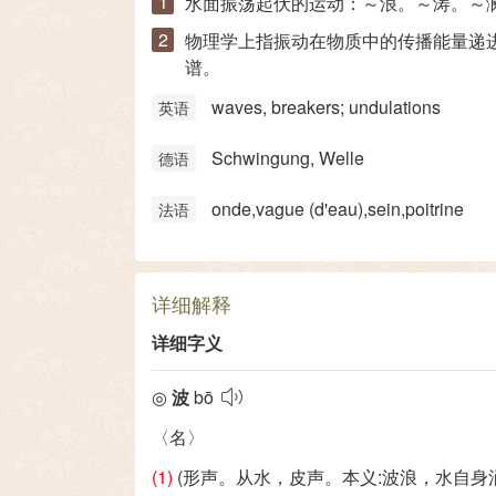
水面振荡起伏的运动：～浪。～涛。～
物理学上指振动在物质中的传播能量递
谱。
waves, breakers; undulations
英语
Schwingung, Welle
德语
onde,vague (d'eau)​,sein,poitrine
法语
详细解释
详细字义
◎
波
bō
〈名〉
(1)
(形声。从水，皮声。本义:波浪，水自身