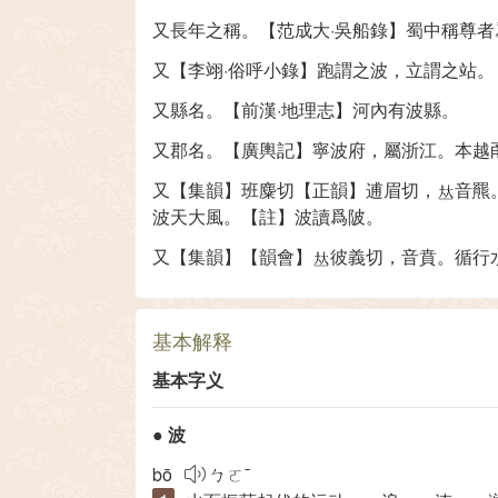
又長年之稱。【范成大·吳船錄】蜀中稱尊
又【李翊·俗呼小錄】跑謂之波，立謂之站。
又縣名。【前漢·地理志】河內有波縣。
又郡名。【廣輿記】寧波府，屬浙江。本越
又【集韻】班麋切【正韻】逋眉切，
音羆
波天大風。【註】波讀爲陂。
又【集韻】【韻會】
彼義切，音賁。循行
基本解释
基本字义
●
波
bō
ㄅㄛˉ