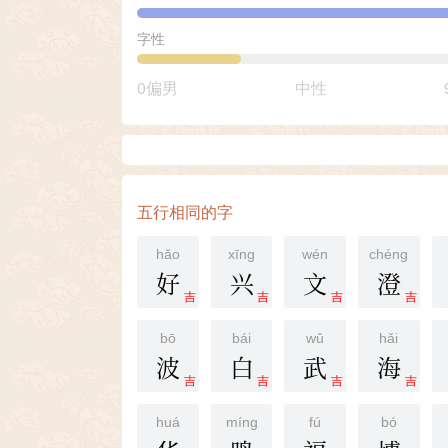
字性
0偏男
中性
五行相同的字
hǎo
xīng
wén
chéng
好
兴
文
澄
吉
吉
吉
吉
bō
bái
wǔ
hǎi
波
白
武
海
吉
吉
吉
吉
huá
míng
fú
bó