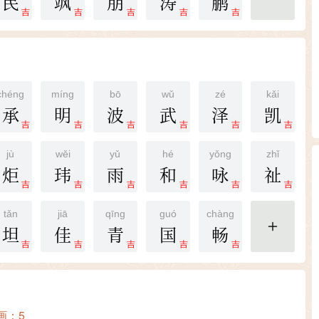
民
飒
朋
涛
鹏
更多
吉
吉
吉
吉
吉
chéng
míng
bō
wǔ
zé
kǎi
承
明
波
武
泽
凯
吉
吉
吉
吉
吉
吉
jù
wěi
yǔ
hé
yǒng
zhǐ
炬
玮
雨
和
咏
祉
吉
吉
吉
吉
吉
吉
tǎn
jiā
qīng
guó
chàng
坦
佳
青
国
畅
更多
吉
吉
吉
吉
吉
画：5