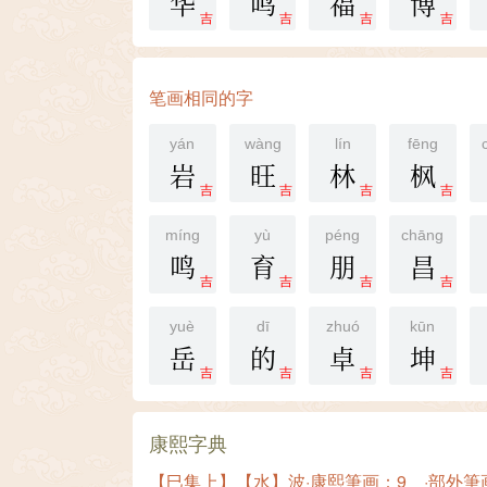
华
鸣
福
博
吉
吉
吉
吉
笔画相同的字
yán
wàng
lín
fēng
岩
旺
林
枫
吉
吉
吉
吉
míng
yù
péng
chāng
鸣
育
朋
昌
吉
吉
吉
吉
yuè
dī
zhuó
kūn
岳
的
卓
坤
吉
吉
吉
吉
康熙字典
【巳集上】【水】波·康熙筆画：9 ·部外筆