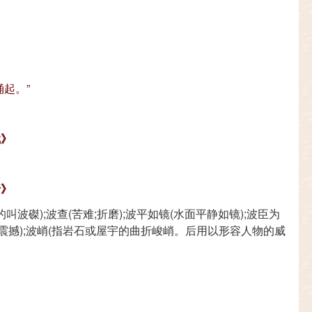
涌起。”
赋》
行》
波磔);波查(苦难;折磨);波平如镜(水面平静如镜);波臣为
到震撼);波峭(指岩石或屋宇的曲折峻峭。后用以形容人物的威