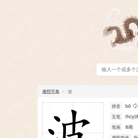
康熙字典
波
bō
拼音
ihcy|i
五笔
8画
笔画
9
康熙笔画