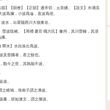
集韻】【韻會】【正韻】逋禾切，
音皤。【說文】水涌流
】大波爲瀾，小波爲淪，直波爲徑。
】波水，出霍陽西川大嶺東谷。
】滎波旣豬。【周禮·夏官·職方氏】豫州，其川滎雒，其浸
爲播。
·釋水】水自洛出爲波。
其波及晉國者，君之餘也。
流，觀今之世，其孰能不波。
。
金波。
謂之睢鳩，淮南子謂之沸波。
卽版書，狀如連文，謂之偃波。