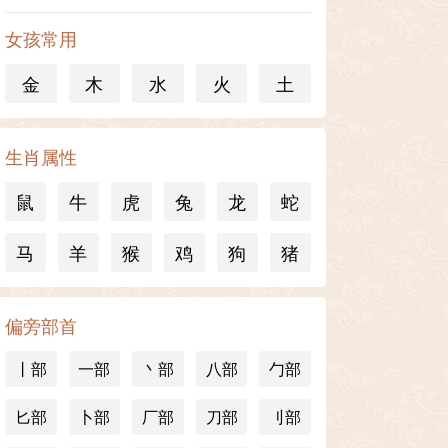
女孩常用
金
木
水
火
土
生肖属性
鼠
牛
虎
兔
龙
蛇
马
羊
猴
鸡
狗
猪
偏旁部首
丨部
一部
丶部
八部
勹部
匕部
卜部
厂部
刀部
刂部