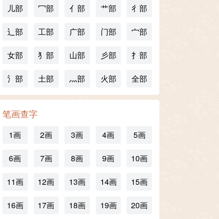
儿部
冖部
亻部
艹部
彳部
辶部
工部
广部
门部
宀部
女部
犭部
山部
彡部
扌部
氵部
土部
灬部
火部
全部
笔画查字
1画
2画
3画
4画
5画
6画
7画
8画
9画
10画
11画
12画
13画
14画
15画
16画
17画
18画
19画
20画