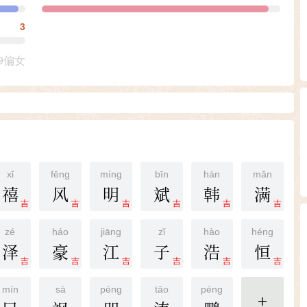
3
9偏女
xǐ
fēng
míng
bīn
hán
mǎn
禧
风
明
斌
韩
满
吉
吉
吉
吉
吉
吉
zé
háo
jiāng
zǐ
hào
héng
泽
豪
江
子
浩
恒
吉
吉
吉
吉
吉
吉
mín
sà
péng
tāo
péng