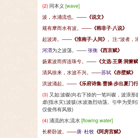
(2)
同本义
[wave]
波，水涌流也。——
《说文》
规有摩而水有波。——
《韩非子·八说》
起波涛。——
《淮南子·人间》
。注:
“波者，
河
渭
为之波荡。——
张衡
《西京赋》
扬素波而挥连珠兮。——
《文选·王褒·洞箫
清风徐来，水波不兴。——
苏轼
《赤壁赋》
洪波涌起。——
《乐府诗集·曹操·步出夏门
(3)
又如:波磔(向右下捺的一笔叫磔，波浪形的叫
虐(指水灾);波骇(水波激烈动荡。引申为受
仪俊伟有风致)
(4)
涌流的水;流水
[flowing water]
长桥卧波。——
唐
·
杜牧
《阿房宫赋》