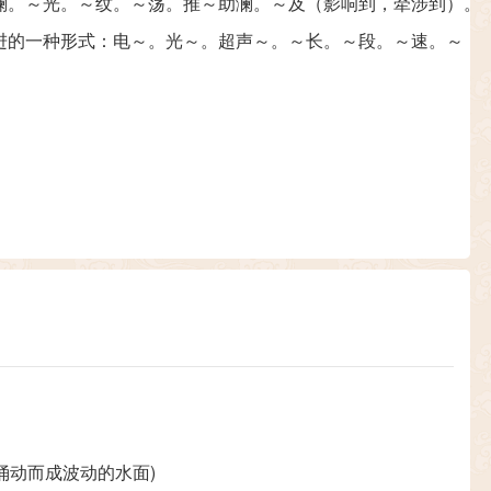
澜。～光。～纹。～荡。推～助澜。～及（影响到，牵涉到）。
进的一种形式：电～。光～。超声～。～长。～段。～速。～
涌动而成波动的水面)