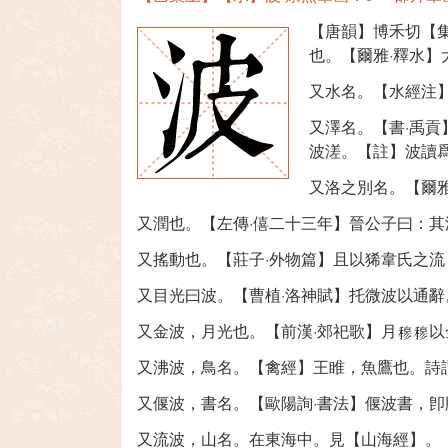
【唐韻】博禾切【
也。【爾雅·釋水
又水名。【水經注
又澤名。【書·禹貢
波溠。【註】波讀
又洛之別名。【爾雅
又潤也。【左傳·僖二十三年】晉公子曰：
又搖動也。【莊子·外物篇】且以狶韋氏之
又目光曰波。【曹植·洛神賦】托微波以通辭
又金波，月光也。【前漢·郊祀歌】月
以
又沸波，鳥名。【禽經】王睢，魚鷹也。詩
又偃波，書名。【歐陽詢·書法】偃波書，
又流波，山名。在東海中。見【山海經】。