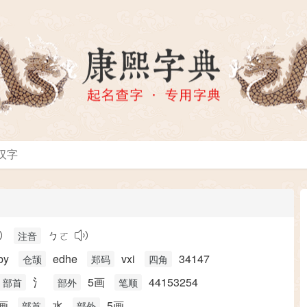
ㄅㄛ
注音
by
edhe
vxi
34147
仓颉
郑码
四角
氵
5画
44153254
部首
部外
笔顺
画
水
5画
部首
部外