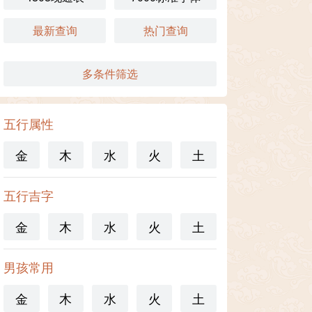
最新查询
热门查询
多条件筛选
五行属性
金
木
水
火
土
五行吉字
金
木
水
火
土
男孩常用
金
木
水
火
土