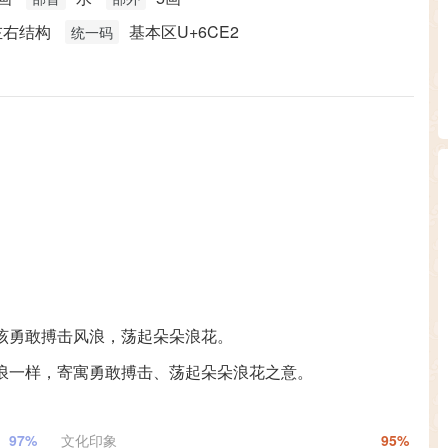
左右结构
基本区U+6CE2
统一码
该勇敢搏击风浪，荡起朵朵浪花。
浪一样，寄寓勇敢搏击、荡起朵朵浪花之意。
97%
文化印象
95%