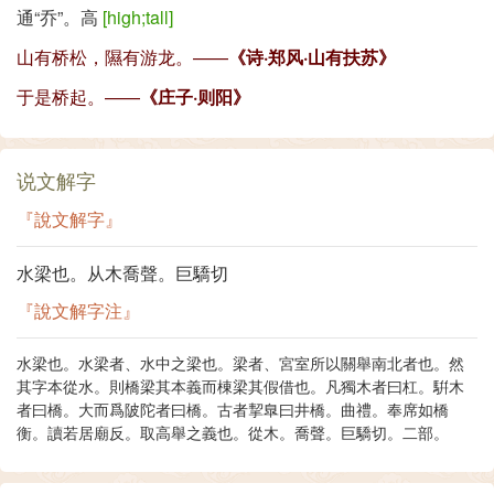
通
“乔”
。高
[high;tall]
山有桥松，隰有游龙。——
《诗·郑风·山有扶苏》
于是桥起。——
《庄子·则阳》
说文解字
『說文解字』
水梁也。从木喬聲。巨驕切
『說文解字注』
水梁也。
水梁者、水中之梁也。梁者、宮室所以關舉南北者也。然
其字本從水。則橋梁其本義而棟梁其假借也。凡獨木者曰杠。騈木
者曰橋。大而爲陂陀者曰橋。古者挈臯曰井橋。曲禮。奉席如橋
衡。讀若居廟反。取高舉之義也。
從木。喬聲。
巨驕切。二部。