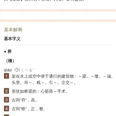
基本解释
基本字义
●
桥
（
橋
）
qiáo
ㄑㄧㄠˊ
架在水上或空中便于通行的建筑物：～梁。～墩。～涵。
头堡。吊～。栈～。引～。立交～。
形状如桥梁的：心脏搭～手术。
古同“
乔
”，高。
古同“
矫
”，正，整。