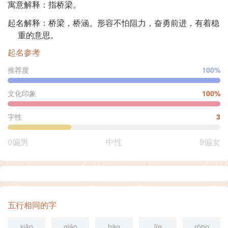
寓意解释：指桥梁。
起名解释：桥梁，桥涵。形容不怕阻力，奋勇前进，有着稳
重的意思。
起名参考
推荐度
100%
文化印象
100%
字性
3
0偏男
中性
9偏女
五行相同的字
xiāo
qiáo
hào
lín
róng