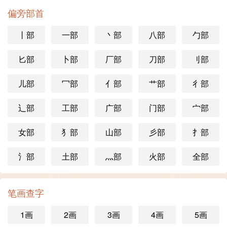
偏旁部首
丨部
一部
丶部
八部
勹部
匕部
卜部
厂部
刀部
刂部
儿部
冖部
亻部
艹部
彳部
辶部
工部
广部
门部
宀部
女部
犭部
山部
彡部
扌部
氵部
土部
灬部
火部
全部
笔画查字
1画
2画
3画
4画
5画