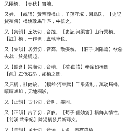
又陽橋。【春秋】魯地。
又姓。【統譜】黃帝葬橋山，子孫守塚，因爲氏。【史記·
貨殖傳】橋姚致馬千匹，牛倍之。
又【集韻】丘妖切，音蹺。【史記·河渠書】山行乗橋。
【註】橋，一作
，直轅車也。
又【集韻】居勞切，音高。勁疾貌。【莊子·則陽篇】欲惡
去就，於是橋起。
又【韻會】渠廟切，音嶠。【禮·曲禮】奉席如橋衡。
【疏】左低右昂，如橋之衡。
又屈橋，壯健貌。【揚雄·河東賦】千乗霆亂，萬騎屈橋。
嘻嘻旭旭，天地稠㟼。
又【正韻】古弔切，音叫。義同。
又【正韻】吉了切，音皎。【荀子·儒効篇】橋飾其情性。
【前漢·武帝紀】陳湯橋發兵斬郅支。
又【集韻】居夭切，音矯。人名。秦有盛橋。