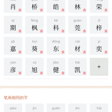
肖
桥
皓
林
荣
吉
吉
吉
吉
吉
qī
fēng
kē
guān
zǐ
期
枫
科
莞
梓
吉
吉
吉
吉
吉
jiā
kuí
dōng
cái
yì
嘉
葵
东
材
奕
吉
吉
吉
吉
吉
yàn
xù
jiàn
kǎi
彦
旭
健
凯
更多
吉
吉
吉
吉
笔画相同的字
qiáo
jìn
guān
ēn
hǎi