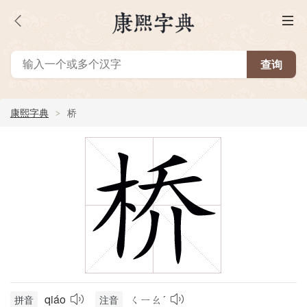
康熙字典
桥
qiáo
ㄑㄧㄠˊ
拼音
注音