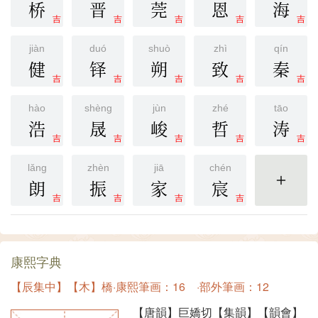
桥
晋
莞
恩
海
吉
吉
吉
吉
吉
jiàn
duó
shuò
zhì
qín
健
铎
朔
致
秦
吉
吉
吉
吉
吉
hào
shèng
jùn
zhé
tāo
浩
晟
峻
哲
涛
吉
吉
吉
吉
吉
lǎng
zhèn
jiā
chén
朗
振
家
宸
更多
吉
吉
吉
吉
康熙字典
【辰集中】【木】橋·康熙筆画：16 ·部外筆画：12
【唐韻】巨嬌切【集韻】【韻會】