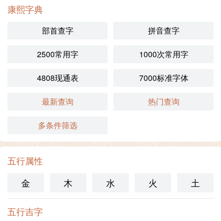
康熙字典
部首查字
拼音查字
2500常用字
1000次常用字
4808现通表
7000标准字体
最新查询
热门查询
多条件筛选
五行属性
金
木
水
火
土
五行吉字