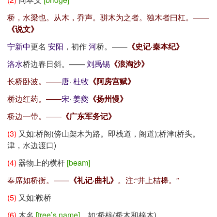
桥，水梁也。从木，乔声。骈木为之者。独木者曰杠。——
《说文》
宁新中
更名
安阳
，初作
河
桥。——
《史记·秦本纪》
洛水
桥边春日斜。——
刘禹锡
《浪淘沙》
长桥卧波。——
唐
·
杜牧
《阿房宫赋》
桥边红药。——
宋
·
姜夔
《扬州慢》
桥边一带。——
《广东军务记》
(3)
又如:桥阁(傍山架木为路。即栈道，阁道);桥津(桥头。
津，水边渡口)
(4)
器物上的横杆
[beam]
奉席如桥衡。——
《礼记·曲礼》
。注:
“井上桔槔。”
(5)
又如:鞍桥
(6)
木名
[tree’s name]
。如:桥梓(桥木和梓木)