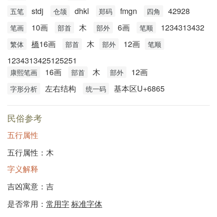
stdj
dhkl
fmgn
42928
五笔
仓颉
郑码
四角
10画
木
6画
1234313432
笔画
部首
部外
笔顺
橋
16画
木
12画
繁体
部首
部外
笔顺
1234313425125251
16画
木
12画
康熙笔画
部首
部外
左右结构
基本区U+6865
字形分析
统一码
民俗参考
五行属性
五行属性：木
字义解释
吉凶寓意：吉
是否常用：
常用字
标准字体