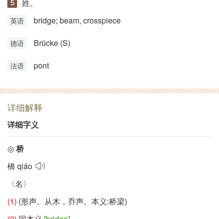
姓。
bridge; beam, crosspiece
英语
Brücke (S)
德语
pont
法语
详细解释
详细字义
◎
桥
橋
qiáo
〈名〉
(1)
(形声。从木，乔声。本义:桥梁)
(2)
同本义
[bridge]