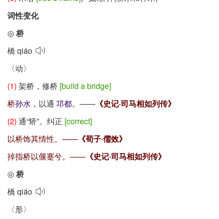
词性变化
◎
桥
橋
qiáo
〈动〉
(1)
架桥，修桥
[build a bridge]
桥
孙水
，以通
邛都
。——
《史记·司马相如列传》
(2)
通
“矫”
。纠正
[correct]
以桥饰其情性。——
《荀子·儒效》
掉指桥以偃蹇兮。——
《史记·司马相如列传》
◎
桥
橋
qiáo
〈形〉