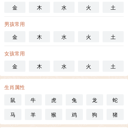
金
木
水
火
土
男孩常用
金
木
水
火
土
女孩常用
金
木
水
火
土
生肖属性
鼠
牛
虎
兔
龙
蛇
马
羊
猴
鸡
狗
猪