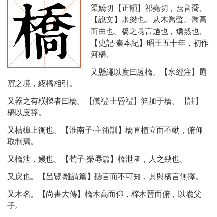
渠嬌切【正韻】祁堯切，
音喬。
【說文】水梁也。从木喬聲。喬高
而曲也。橋之爲言趫也，矯然也。
【史記·秦本紀】昭王五十年，初作
河橋。
又懸繩以度曰絚橋。【水經注】罽
賔之境，絚橋相引。
又器之有橫樑者曰橋。【儀禮·士昏禮】笲加于橋。【註】
橋以庋笲。
又桔橰上衡也。【淮南子·主術訓】橋直植立而不動，俯仰
取制焉。
又橋泄，嫚也。【荀子·榮辱篇】橋泄者，人之殃也。
又戾也。【呂覽·離謂篇】聽言而不可知，其與橋言無擇。
又木名。【尚書大傳】橋木高而仰，梓木晉而俯，以喩父
子。