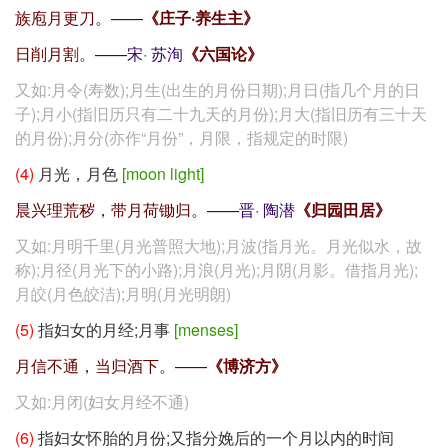
族庖月更刀。——
《庄子·养生主》
日削月割。——
宋
·
苏洵
《六国论》
又如:月令(寿数);月生(出生的月份日期);月日(指几个月的日
子);月小(指旧历只有二十九天的月份);月大(指旧历有三十天
的月份);月分(亦作“月份”，月限，指规定的时限)
(4)
月光，月色
[moon light]
晨兴理荒秽，带月荷锄归。——
晋
·
陶潜
《归园田居》
又如:月明千里(月光普照大地);月波(指月光。月光似水，故
称);月径(月光下的小路);月浪(月光);月阴(月影。借指月光);
月皎(月色皎洁);月明(月光明朗)
(5)
指妇女的月经;月事
[menses]
月信不通，当归酒下。——
《博济方》
又如:月闭(妇女月经不通)
(6)
指妇女怀胎的月份;又指分娩后的一个月以内的时间