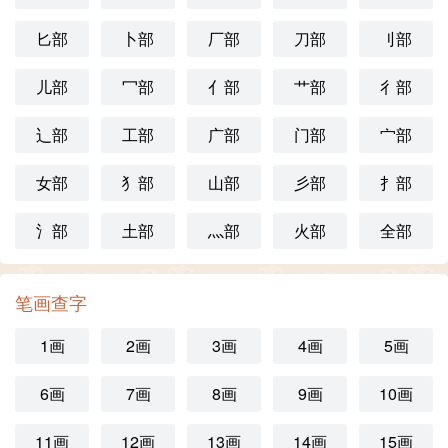
匕部
卜部
厂部
刀部
刂部
儿部
冖部
亻部
艹部
彳部
辶部
工部
广部
门部
宀部
女部
犭部
山部
彡部
扌部
氵部
土部
灬部
火部
全部
笔画查字
1画
2画
3画
4画
5画
6画
7画
8画
9画
10画
11画
12画
13画
14画
15画