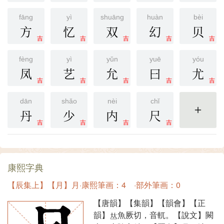
fāng
yì
shuāng
huàn
bèi
方
忆
双
幻
贝
吉
吉
吉
吉
吉
fèng
yì
yǔn
yuē
yóu
凤
艺
允
曰
尤
吉
吉
吉
吉
吉
dān
shǎo
nèi
chǐ
丹
少
内
尺
更多
吉
吉
吉
吉
康熙字典
【辰集上】【月】月·康熙筆画：4 ·部外筆画：0
【唐韻】【集韻】【韻會】【正
韻】
魚厥切，音軏。【說文】闕