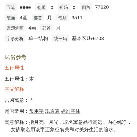
eeee
b
q
77220
五笔
仓颉
郑码
四角
4画
月
3511
笔画
部首
笔顺
4画
月
康熙笔画
部首
单一结构
基本区U+6708
字形分析
统一码
民俗参考
五行属性
五行属性：木
字义解释
吉凶寓意：吉
是否常用：
常用字
现通表
标准字体
寓意解释：指月亮、月光，取名寓意品行高远，内心纯净，
女孩取名用该字还象征貌美和对美好生活的追求。