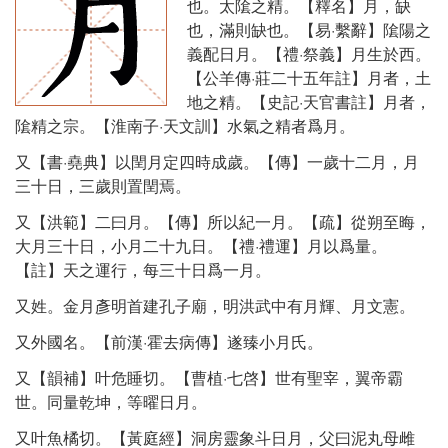
也。太隂之精。【釋名】月，缺
也，滿則缺也。【易·繫辭】隂陽之
義配日月。【禮·祭義】月生於西。
【公羊傳·莊二十五年註】月者，土
地之精。【史記·天官書註】月者，
隂精之宗。【淮南子·天文訓】水氣之精者爲月。
又【書·堯典】以閏月定四時成歲。【傳】一歲十二月，月
三十日，三歲則置閏焉。
又【洪範】二曰月。【傳】所以紀一月。【疏】從朔至晦，
大月三十日，小月二十九日。【禮·禮運】月以爲量。
【註】天之運行，每三十日爲一月。
又姓。金月彥明首建孔子廟，明洪武中有月輝、月文憲。
又外國名。【前漢·霍去病傳】遂臻小月氏。
又【韻補】叶危睡切。【曹植·七啓】世有聖宰，翼帝霸
世。同量乾坤，等曜日月。
又叶魚橘切。【黃庭經】洞房靈象斗日月，父曰泥丸母雌