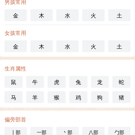
男孩常用
金
木
水
火
土
女孩常用
金
木
水
火
土
生肖属性
鼠
牛
虎
兔
龙
蛇
马
羊
猴
鸡
狗
猪
偏旁部首
丨部
一部
丶部
八部
勹部