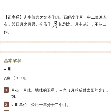
【正字通】肉字偏旁之文本作肉。石經改作月，中二畫連左
右，與日月之月異。今俗作
以別之。月中从冫，不从二
作。
基本解释
●
月
yuè
ㄩㄝˋ
月亮；月球。地球的卫星：～光（月球反射太阳的光）。
蚀。
计时单位，公历一年分十二个月。