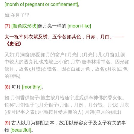
[month of pregnant or confinement]
。
如:在月子里
(7)
[颜色或形状]
像月亮一样的
[moon-like]
太一祝宰则衣紫及绣。五帝各如其色，日赤，月白。——
《史记》
又如:月洞窗(形圆如月的窗户);月光门(月亮门儿);月窗(山洞
中较大的透亮孔;也指墙上小窗);月堂(唐李林甫堂名。因形如
偃月，故名);月镜(石镜名。因石白如月色，故名);月羽(白色
的羽毛)
(8)
每月
[monthly]
。
如:月例香供银子(施主按月给庙宇道观供奉神佛的香火银。
也称“月例银子”);月分银子(月银，月例，月分钱。月钱);月表
(按月记事之表);月佣(按月受雇佣的人);月朔(每月的朔日)
(9)
古人以月为群阴之本，故用以形容女子及女子有关的事
物
[beautiful]
。