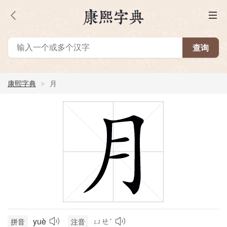
康熙字典
月
yuè
ㄩㄝˋ
拼音
注音