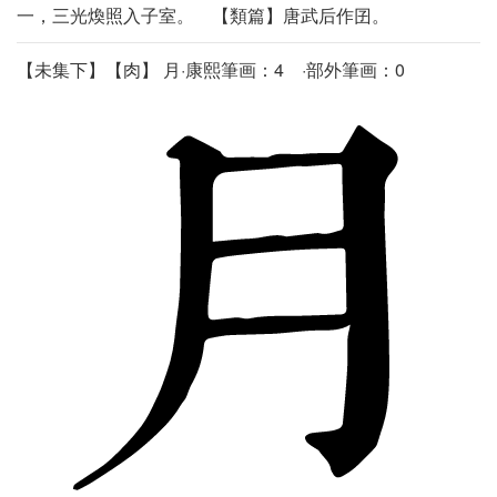
一，三光煥照入子室。 【類篇】唐武后作囝。
【未集下】【肉】 月·康熙筆画：4 ·部外筆画：0