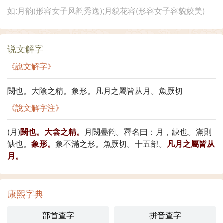
如:月韵(形容女子风韵秀逸);月貌花容(形容女子容貌姣美)
说文解字
《說文解字》
闕也。大陰之精。象形。凡月之屬皆从月。魚厥切
《說文解字注》
(月)
闕也。大侌之精。
月闕㬪韵。釋名曰：月，缺也。滿則
缺也。
象形。
象不滿之形。魚厥切。十五部。
凡月之屬皆从
月。
康熙字典
部首查字
拼音查字