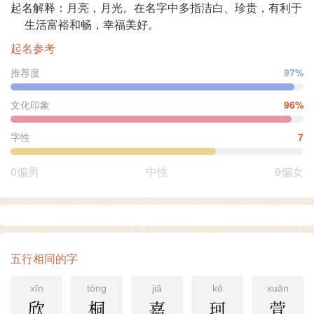
起名解释：月亮，月光。在名字中多指洁白、珍贵，有利于
生活富裕和畅，幸福美好。
起名参考
推荐度
97%
文化印象
96%
字性
7
0偏男
中性
9偏女
五行相同的字
xīn
tóng
jiā
kē
xuān
欣
桐
嘉
珂
萱