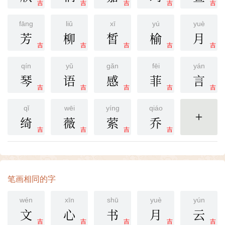
吉
吉
吉
吉
吉
fāng
liǔ
xī
yú
yuè
芳
柳
皙
榆
月
吉
吉
吉
吉
吉
qín
yǔ
gǎn
fēi
yán
琴
语
感
菲
言
吉
吉
吉
吉
吉
qǐ
wēi
yíng
qiáo
绮
薇
萦
乔
更多
吉
吉
吉
吉
笔画相同的字
wén
xīn
shū
yuè
yún
文
心
书
月
云
吉
吉
吉
吉
吉