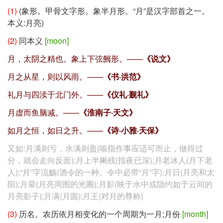
(1)
(象形。甲骨文字形。象半月形。“月”是汉字部首之一。
本义:月亮)
(2)
同本义
[moon]
月，太阴之精也。象上下弦阙形。——
《说文》
月之从星，则以风雨。——
《书·洪范》
礼月与四渎于北门外。——
《仪礼·觐礼》
月虚而鱼脑减。——
《淮南子·天文》
如月之恒，如日之升。——
《诗·小雅·天保》
又如:月满则亏，水满则盈(喻指作事应适可而止，做得过
分，就会走向反面);月上半阑残(指夜已深);月老冰人(月下老
人);“月”字流觞(酒令的一种。令中必带“月”字);月日(月亮和太
阳);月晕(月亮周围的光圈);月影(映于水中或隐约如于云间的
月亮影子);月满(月圆);月王(对月的尊称)
(3)
历名。农历依月相变化的一个周期为一月;月份
[month]