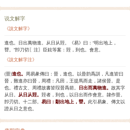
说文解字
《說文解字》
進也。日出萬物進。从日从臸。《易》曰：“明出地上，
㬜。”卽刀切〖注〗臣鉉等案：臸，到也。會意。
《說文解字注》
(晉)
進也。
周易彖傳曰：晉，進也。以曡韵爲訓，凡進皆曰
晉，難進亦曰晉，周禮：凡田，王提馬而走，諸侯晉。是
也。禮古文、周禮故書皆叚晉爲箭。
日出而萬物進。
故其字
从日。
从日从臸。
臸者，到也，以日出而作會意。隷作晉。
卽刃切。十二部。
易曰：朙出地上，㬜。
此引易象、傳文以
證从日之意也。