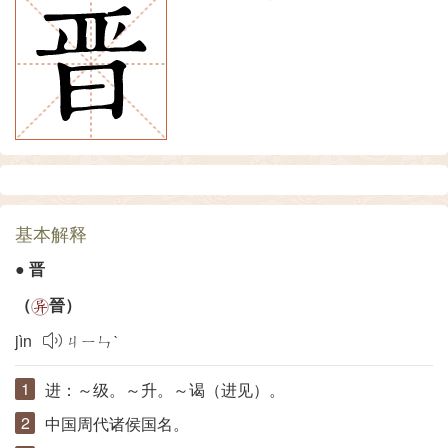
基本解释
●
晋
（
晉
）
jìn
ㄐㄧㄣˋ
进：～级。～升。～谒（进见）。
中国周代诸侯国名。