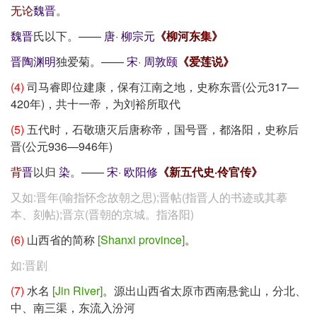
无论
魏
晋
。
魏
晋
氏以下。——
唐
·
柳宗元
《柳河东集》
晋
陶渊明
独爱菊。——
宋
·
周敦颐
《爱莲说》
(4)
司马睿即位建康，保有江南之地，史称东晋(公元317—
420年)，共十一帝，为刘裕所取代
(5)
五代时，石敬瑭灭后唐称帝，国号晋，都洛阳，史称后
晋(公元936—946年)
背
晋
以归
染
。——
宋
·
欧阳修
《新五代史·伶官传》
又如:晋年(喻指怀念故朝之思);晋帖(指晋人的书迹或其摹
本、刻帖);晋京(晋朝的京城。指洛阳)
(6)
山西省的简称
[Shanxi province]
。
如:晋剧
(7)
水名
[Jin River]
。源出山西省太原市西南悬瓮山，分北、
中、南三渠，东流入汾河