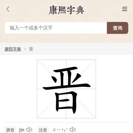
康熙字典
晋
jìn
ㄐㄧㄣˋ
拼音
注音