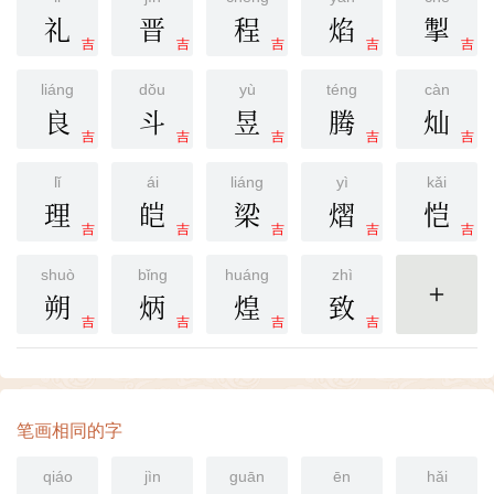
礼
晋
程
焰
掣
吉
吉
吉
吉
吉
liáng
dǒu
yù
téng
càn
良
斗
昱
腾
灿
吉
吉
吉
吉
吉
lǐ
ái
liáng
yì
kǎi
理
皑
梁
熠
恺
吉
吉
吉
吉
吉
shuò
bǐng
huáng
zhì
朔
炳
煌
致
更多
吉
吉
吉
吉
笔画相同的字
qiáo
jìn
guān
ēn
hǎi