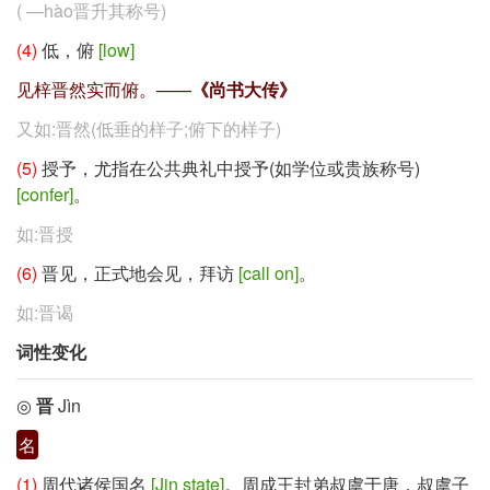
(
—hào
晋升其称号)
(4)
低，俯
[low]
见梓晋然实而俯。——
《尚书大传》
又如:晋然(低垂的样子;俯下的样子)
(5)
授予，尤指在公共典礼中授予(如学位或贵族称号)
[confer]
。
如:晋授
(6)
晋见，正式地会见，拜访
[call on]
。
如:晋谒
词性变化
◎
晋
Jìn
名
(1)
周代诸侯国名
[Jin state]
。周成王封弟叔虞于唐，叔虞子