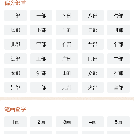
偏旁部首
丨部
一部
丶部
八部
勹部
匕部
卜部
厂部
刀部
刂部
儿部
冖部
亻部
艹部
彳部
辶部
工部
广部
门部
宀部
女部
犭部
山部
彡部
扌部
氵部
土部
灬部
火部
全部
笔画查字
1画
2画
3画
4画
5画