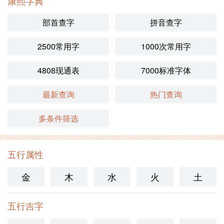
康熙字典
部首查字
拼音查字
2500常用字
1000次常用字
4808现通表
7000标准字体
最新查询
热门查询
多条件筛选
五行属性
金
木
水
火
土
五行吉字