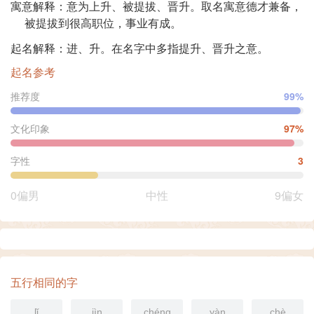
寓意解释：意为上升、被提拔、晋升。取名寓意德才兼备，
被提拔到很高职位，事业有成。
起名解释：进、升。在名字中多指提升、晋升之意。
起名参考
推荐度
99%
文化印象
97%
字性
3
0偏男
中性
9偏女
五行相同的字
lǐ
jìn
chéng
yàn
chè