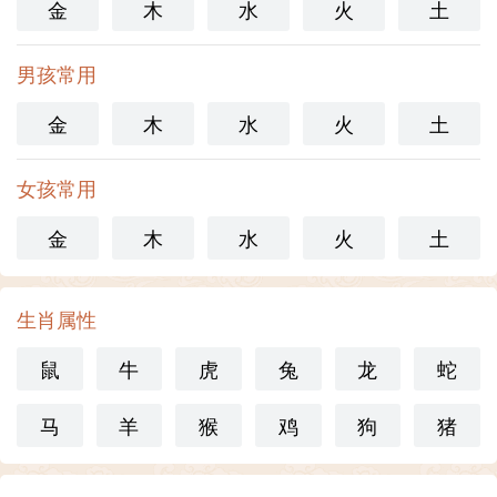
金
木
水
火
土
男孩常用
金
木
水
火
土
女孩常用
金
木
水
火
土
生肖属性
鼠
牛
虎
兔
龙
蛇
马
羊
猴
鸡
狗
猪