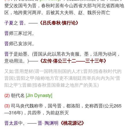
燮父改国号为晋，春秋时居有今山西省大部与河北省西南地
区，地跨黄河两岸。后被其大夫韩、赵、魏所分而亡
子夏
之
晋
。——
《吕氏春秋·慎行论》
晋
师三豕过河。
晋
师己亥涉河。
晋
于是始墨。(晋国从此以黑衣为丧服。墨，活用为动词，
意动用法。)——
《左传·僖公三十二——三十三年》
又如:晋用楚材(谓一国聘用别国的人才);晋邦(指春秋时代的
晋国);晋阳之甲(喻称地方官吏不满朝廷而举兵向内为兴“晋
阳之甲”);晋棘(指春秋晋国垂棘之地所产的美玉)
(2)
朝代名
[Jin Dynasty]
(3)
司马炎代魏称帝，国号晋，都洛阳，史称西晋(公元265
—316年)，共四帝，为前赵所灭
晋
太原
中。——
晋
·
陶渊明
《桃花源记》