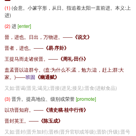
(1)
(会意。小篆字形，从日。指追着太阳一直前进。本义:上
进)
(2)
进
[enter]
晉，进也。日出，万物进。——
《说文》
晋者，进也。——
《易·序卦》
王提马而走诸侯晋。——
《周礼·田仆》
盍孟晋以迨群兮。(盍:为什么不;孟，勉力;迨，赶上;群:大
家。)——
班固
《幽通赋》
又如:晋谒(晋见;谒见);晋接(进见;接见);晋食(进献食品)
(3)
晋升。提高地位、级别或荣誉
[promote]
以功晋知府。——
《清史稿·桂中行传》
晋封英王。——
《陈玉成》
又如:晋封(晋升加封);晋秩(晋升官职或等级);晋阶(升级);晋号