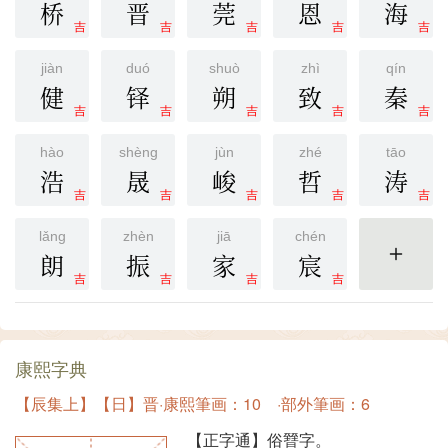
桥
晋
莞
恩
海
吉
吉
吉
吉
吉
jiàn
duó
shuò
zhì
qín
健
铎
朔
致
秦
吉
吉
吉
吉
吉
hào
shèng
jùn
zhé
tāo
浩
晟
峻
哲
涛
吉
吉
吉
吉
吉
lǎng
zhèn
jiā
chén
朗
振
家
宸
更多
吉
吉
吉
吉
康熙字典
【辰集上】【日】晋·康熙筆画：10 ·部外筆画：6
【正字通】俗㬜字。