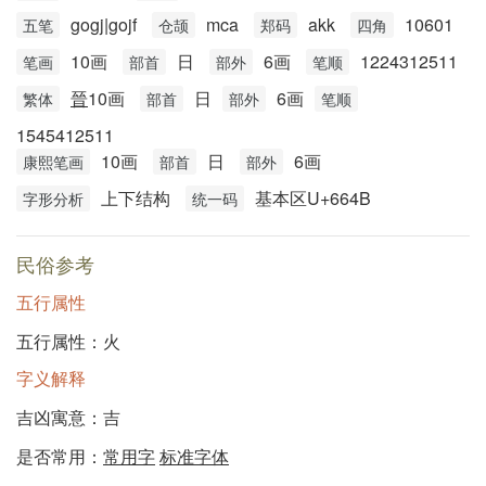
gogj|gojf
mca
akk
10601
五笔
仓颉
郑码
四角
10画
日
6画
1224312511
笔画
部首
部外
笔顺
晉
10画
日
6画
繁体
部首
部外
笔顺
1545412511
10画
日
6画
康熙笔画
部首
部外
上下结构
基本区U+664B
字形分析
统一码
民俗参考
五行属性
五行属性：火
字义解释
吉凶寓意：吉
是否常用：
常用字
标准字体