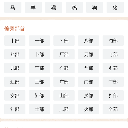
马
羊
猴
鸡
狗
猪
偏旁部首
丨部
一部
丶部
八部
勹部
匕部
卜部
厂部
刀部
刂部
儿部
冖部
亻部
艹部
彳部
辶部
工部
广部
门部
宀部
女部
犭部
山部
彡部
扌部
氵部
土部
灬部
火部
全部