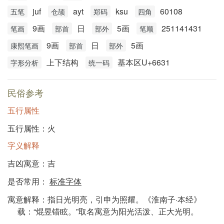
juf
ayt
ksu
60108
五笔
仓颉
郑码
四角
9画
日
5画
251141431
笔画
部首
部外
笔顺
9画
日
5画
康熙笔画
部首
部外
上下结构
基本区U+6631
字形分析
统一码
民俗参考
五行属性
五行属性：火
字义解释
吉凶寓意：吉
是否常用：
标准字体
寓意解释：指日光明亮，引申为照耀。《淮南子·本经》
载：“焜昱错眩。”取名寓意为阳光活泼、正大光明。