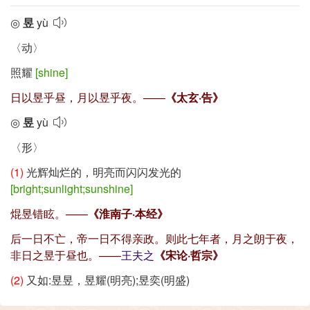
◎
昱
yù
〈动〉
照耀
[shine]
日以昱乎昼，月以昱乎夜。——
《太玄·告》
◎
昱
yù
〈形〉
(1)
光辉灿烂的，明亮而闪闪发光的
[bright;sunlight;sunshine]
焜昱错眩。——
《淮南子·本经》
后一日不亡，帝一日不得亲政。则此七年者，月之朗于夜，
非日之昱于昼也。——
王夫之
《宋论·哲宗》
(2)
又如:昱昱，昱耀(明亮);昱奕(明盛)