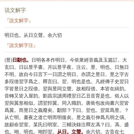
说文解字
『說文解字』
明日也。从日立聲。余六切
『說文解字注』
(昱)
日朙也。
日明各本作明日。今依衆經音義及玉篇訂。大
玄曰。日以昱乎晝。月以昱乎夜。注云。昱、明也。日無日
不明。故自今日言下一日謂之明日。亦謂之昱日。昱之字古
多叚借翌字爲之。釋言曰。翌、明也是也。凡經傳子史翌日
字皆昱日之叚借。翌與昱同立聲。故相叚借。本皆在緝韵。
音轉又皆入屋韵。劉昌宗讀周禮翌日乙丑音育是也。俗人以
翌與翼形相似。謂翌卽翼。同入職韵。唐衛包改尙書六翌皆
爲翼。而昱日之義廢矣。朙部？下曰。翌也。翌當爲昱。？
从亡明。晝夜之道亡明而明復矣。昱之義引伸爲凡明之偁。
故顧命翌室。某氏曰明室。三輔決錄注釋左馮？曰。馮、盛
也。翊、明也。翊卽翌。
从日。立聲。
余六切。古音在七