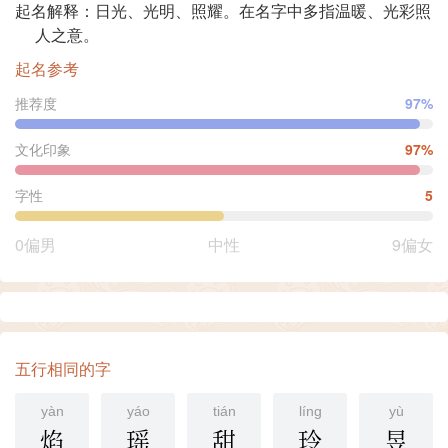
起名解释：日光、光明、照耀。在名字中多指温暖、光彩照
人之意。
起名参考
推荐度
97%
文化印象
97%
字性
5
0偏男
中性
9偏女
五行相同的字
yàn
yáo
tián
líng
yù
焰
瑶
甜
玲
昱