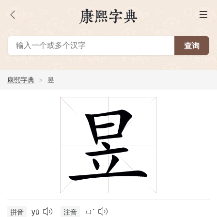
康熙字典
昱
yù
ㄩˋ
拼音
注音