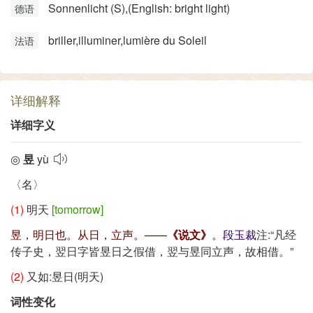
Sonnenlicht (S)​,(English: bright light)
德语
briller,illuminer,lumière du Soleil
法语
详细解释
详细字义
◎
昱
yù
〈名〉
(1)
明天
[tomorrow]
昱，明日也。从日，立声。——
《说文》
。
段玉裁
注:
“凡经
传子史，翌日字皆昱日之假借，翌与昱同立声，故相借。”
(2)
又如:昱日(明天)
词性变化