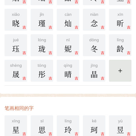
吉
吉
吉
吉
吉
xiǎo
jǐn
càn
niàn
xīn
晓
瑾
灿
念
昕
吉
吉
吉
吉
吉
jué
lóng
nī
dōng
líng
珏
珑
妮
冬
龄
吉
吉
吉
吉
吉
shèng
tóng
qíng
jīng
晟
彤
晴
晶
更多
吉
吉
吉
吉
笔画相同的字
xīng
sī
líng
kē
yù
星
思
玲
珂
昱
吉
吉
吉
吉
吉