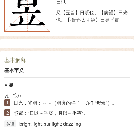
日也。
又【玉篇】日明也。【廣韻】日光
也。【揚子·太
經】日昱乎晝。
基本解释
基本字义
●
昱
yù
ㄩˋ
日光，光明：～～（明亮的样子，亦作“煜煜”）。
照耀：“日以～乎昼，月以～乎夜”。
bright light, sunlight; dazzling
英语