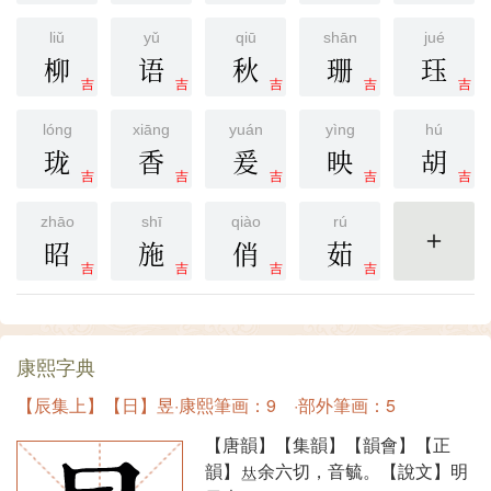
liǔ
yǔ
qiū
shān
jué
柳
语
秋
珊
珏
吉
吉
吉
吉
吉
lóng
xiāng
yuán
yìng
hú
珑
香
爰
映
胡
吉
吉
吉
吉
吉
zhāo
shī
qiào
rú
昭
施
俏
茹
更多
吉
吉
吉
吉
康熙字典
【辰集上】【日】昱·康熙筆画：9 ·部外筆画：5
【唐韻】【集韻】【韻會】【正
韻】
余六切，音毓。【說文】明