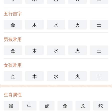
五行吉字
金
木
水
火
土
男孩常用
金
木
水
火
土
女孩常用
金
木
水
火
土
生肖属性
鼠
牛
虎
兔
龙
蛇