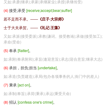
又如:承袭(继承);承家(承继家业);承授(承继传受)
(4)
接受;承受
[receive;accept;bear;suffer]
若不足而不承。——
《庄子·大宗师》
士于大夫承贺。——
《礼记·王藻》
又如:承派(接受委派);承教(谦词。接受教诲);承做(接受加工);
承命(受命)
(5)
奉承
[flatter]
。
如:承附(奉承附和);承旨(逢迎意旨);承志(迎合意旨;继承大志)
(6)
承担，担负;担当
[undertake]
。
如:承造(负责建造);承局(包办各项事务的人;衙门中的差人)
(7)
秉承
[act on]
。
如:承制(奉旨);承荷(秉承);承运(秉受天命)
(8)
招认
[confess one's crime]
。