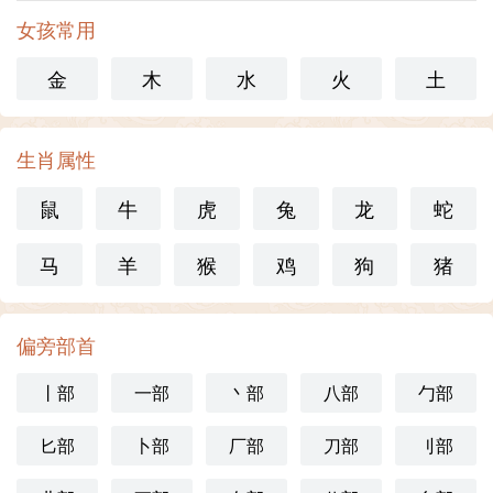
女孩常用
金
木
水
火
土
生肖属性
鼠
牛
虎
兔
龙
蛇
马
羊
猴
鸡
狗
猪
偏旁部首
丨部
一部
丶部
八部
勹部
匕部
卜部
厂部
刀部
刂部