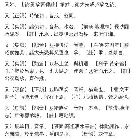
又姓。【後漢·承宮傳註】承姓，衞大夫成叔承之後。
又【正韻】時征切，音成。義同。
又【集韻】諸仍切，音蒸。水名。【前漢·地理志】長沙國
承陽縣。【註】承水，出零陵永昌縣界，東流注湘。
又【集韻】【韻會】
持陵切，音懲。【左傳·哀四年】蔡
昭侯如吳，諸大夫恐其又遷也，承。【註】承，蓋楚言。
又【集韻】【類篇】
蒸上聲，與抍通。【列子·黃帝篇】
孔子觀於呂梁，見一丈夫游之，使弟子
流而承之。【註】
出溺爲承。直作拯。
又【韻會】【正韻】
昨亙切，音贈。猶送也。【禮·文王
世子】賵賻承含，皆有正焉。【註】承讀爲贈，聲之誤也。
又【集韻】【韻會】
諸應切，音證。縣名。【前漢·地理
志】東海郡承縣。【註】應劭讀。
又叶辰羊切，音常。【班固·高祖泗水亭
】休勳顯祚，永
永無疆。於皇舊亭，苗嗣是承。 【集韻】或作
。