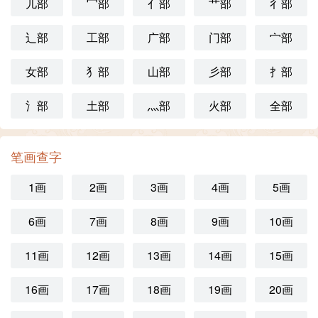
儿部
冖部
亻部
艹部
彳部
辶部
工部
广部
门部
宀部
女部
犭部
山部
彡部
扌部
氵部
土部
灬部
火部
全部
笔画查字
1画
2画
3画
4画
5画
6画
7画
8画
9画
10画
11画
12画
13画
14画
15画
16画
17画
18画
19画
20画