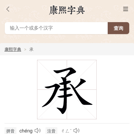
康熙字典
承
chéng
ㄔㄥˊ
拼音
注音