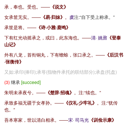
承，奉也。受也。——
《说文》
女承筐无实。——
《易·归妹》
。
虞
注:“自下受上称承。”
承筐是将。——
《诗·小雅·鹿鸣》
下有红光动摇承之，或曰，此东海也。——
清
·
姚鼐
《登泰
山记》
外有八龙，首衔铜丸，下有蟾蜍，张口承之。——
《后汉书
·张衡传》
又如:承印(捧印);承萼(指物件承托的联结部分);承盘(托盘)
(3)
继承
[succeed]
朱明未承夜兮。——
《楚辞·招魂》
。注:“续也。”
承致多福无疆于女孝孙。——
《仪礼·少牢礼》
。注:“犹传
也。”
吾本寒家，世以清白相承。——
宋
·
司马光
《训俭示康》