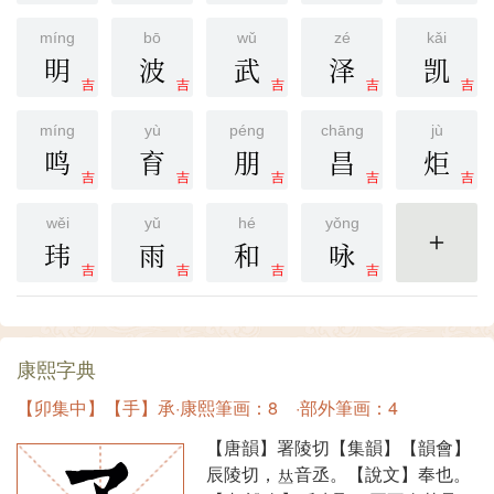
míng
bō
wǔ
zé
kǎi
明
波
武
泽
凯
吉
吉
吉
吉
吉
míng
yù
péng
chāng
jù
鸣
育
朋
昌
炬
吉
吉
吉
吉
吉
wěi
yǔ
hé
yǒng
玮
雨
和
咏
更多
吉
吉
吉
吉
康熙字典
【卯集中】【手】承·康熙筆画：8 ·部外筆画：4
【唐韻】署陵切【集韻】【韻會】
辰陵切，
音丞。【說文】奉也。