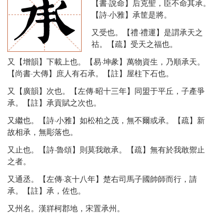
【書·說命】后克聖，臣不命其承。
【詩·小雅】承筐是將。
又受也。【禮·禮運】是謂承天之
祜。【疏】受天之福也。
又【增韻】下載上也。【易·坤彖】萬物資生，乃順承天。
【尚書·大傳】庶人有石承。【註】屋柱下石也。
又【廣韻】次也。【左傳·昭十三年】同盟于平丘，子產爭
承。【註】承貢賦之次也。
又繼也。【詩·小雅】如松柏之茂，無不爾或承。【疏】新
故相承，無彫落也。
又止也。【詩·魯頌】則莫我敢承。【疏】無有於我敢禦止
之者。
又通丞。【左傳·哀十八年】楚右司馬子國帥師而行，請
承。【註】承，佐也。
又州名。漢牂柯郡地，宋置承州。