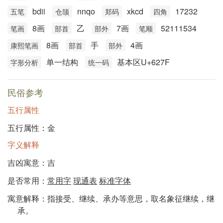
bdii
nnqo
xkcd
17232
五笔
仓颉
郑码
四角
8画
乙
7画
52111534
笔画
部首
部外
笔顺
8画
手
4画
康熙笔画
部首
部外
单一结构
基本区U+627F
字形分析
统一码
民俗参考
五行属性
五行属性：金
字义解释
吉凶寓意：吉
是否常用：
常用字
现通表
标准字体
寓意解释：指接受、继续、承办等意思，取名象征继续，继
承。