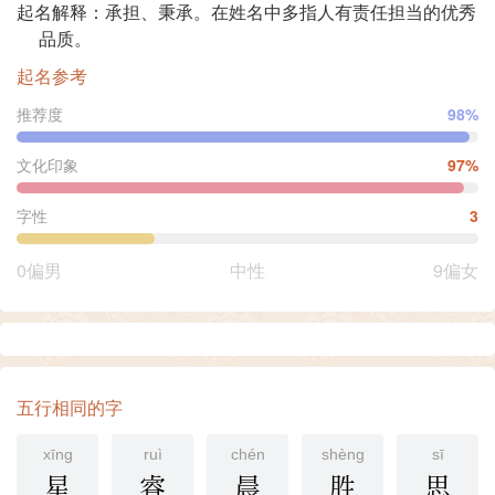
起名解释：承担、秉承。在姓名中多指人有责任担当的优秀
品质。
起名参考
推荐度
98%
文化印象
97%
字性
3
0偏男
中性
9偏女
五行相同的字
xīng
ruì
chén
shèng
sī
星
睿
晨
胜
思