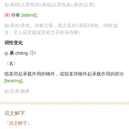
如:承招(认罪招供);承抵(认罪抵命);承伏(认罪)
(9)
侍奉
[attend]
。
如:承欢(承色。侍奉父母，使之高兴);承应(侍候，伺候;妓
女、艺人应宫庭或官府之召表演侍奉)
词性变化
◎
承
chéng
〈名〉
指某些起承载作用的物件，或指某些物件起承载作用的部分
[bearing]
。
如:石承;轴承
说文解字
『說文解字』