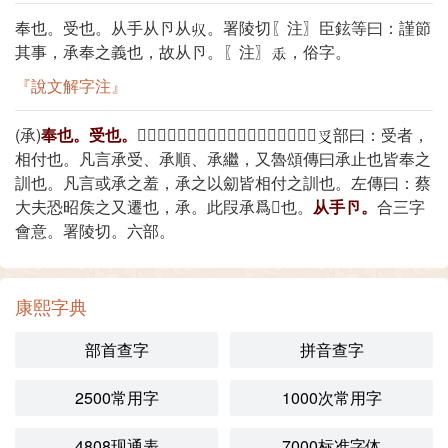
奉也。受也。从手从卪从
。署陵切〖注〗臣鉉等曰：謹節
其事，承奉之義也，故从卪。〖注〗
，俗字。
『說文解字注』
(承)
奉也。受也。
𠬞部曰：奉者，承也。是二篆爲轉注也。
部曰：受者，
相付也。凡言承受、承順、承繼，又魯頌傳曰承止也皆奉之
訓也。凡言或承之羞，承之以劎皆相付之訓也。左傳曰：蔡
大夫恐昭矦之又遷也，承。此叚承爲𠬞也。
从手卪。
合三字
會意。署陵切。六部。
康熙字典
部首查字
拼音查字
2500常用字
1000次常用字
4808现通表
7000标准字体