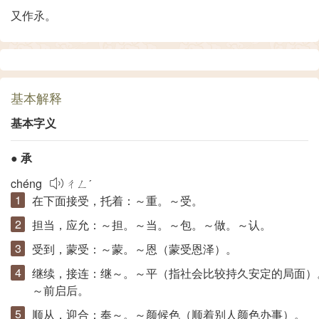
又作氶。
基本解释
基本字义
●
承
chéng
ㄔㄥˊ
在下面接受，托着：～重。～受。
担当，应允：～担。～当。～包。～做。～认。
受到，蒙受：～蒙。～恩（蒙受恩泽）。
继续，接连：继～。～平（指社会比较持久安定的局面）
～前启后。
顺从，迎合：奉～。～颜候色（顺着别人颜色办事）。