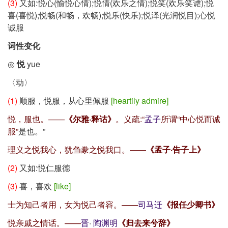
(3)
又如:悦心(愉悦心情);悦情(欢乐之情);悦笑(欢乐笑谑);悦
喜(喜悦);悦畅(和畅，欢畅);悦乐(快乐);悦泽(光润悦目);心悦
诚服
词性变化
◎
悦
yue
〈动〉
(1)
顺服，悦服，从心里佩服
[heartily admire]
悦，服也。——
《尔雅·释诂》
。义疏:
“
孟子
所谓“中心悦而诚
服”
是也。”
理义之悦我心，犹刍豢之悦我口。——
《孟子·告子上》
(2)
又如:悦仁服德
(3)
喜，喜欢
[like]
士为知己者用，女为悦己者容。——
司马迁
《报任少卿书》
悦亲戚之情话。——
晋
·
陶渊明
《归去来兮辞》