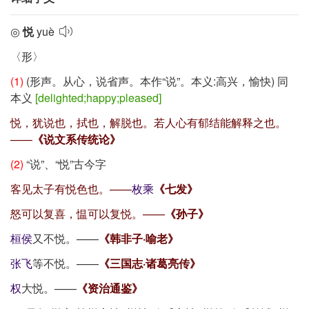
◎
悦
yuè
〈形〉
(1)
(形声。从心，说省声。本作
“说”
。本义:高兴，愉快) 同
本义
[delighted;happy;pleased]
悦，犹说也，拭也，解脱也。若人心有郁结能解释之也。
——
《说文系传统论》
(2)
“说”
、
“悦”
古今字
客见太子有悦色也。——
枚乘
《七发》
怒可以复喜，愠可以复悦。——
《孙子》
桓侯
又不悦。——
《韩非子·喻老》
张飞
等不悦。——
《三国志·诸葛亮传》
权
大悦。——
《资治通鉴》