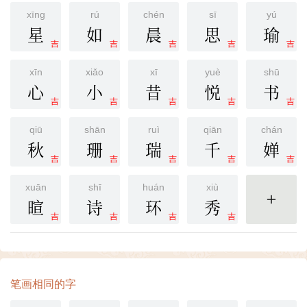
xīng
rú
chén
sī
yú
星
如
晨
思
瑜
吉
吉
吉
吉
吉
xīn
xiǎo
xī
yuè
shū
心
小
昔
悦
书
吉
吉
吉
吉
吉
qiū
shān
ruì
qiān
chán
秋
珊
瑞
千
婵
吉
吉
吉
吉
吉
xuān
shī
huán
xiù
暄
诗
环
秀
更多
吉
吉
吉
吉
笔画相同的字