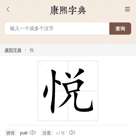
康熙字典
悦
yuè
ㄩㄝˋ
拼音
注音