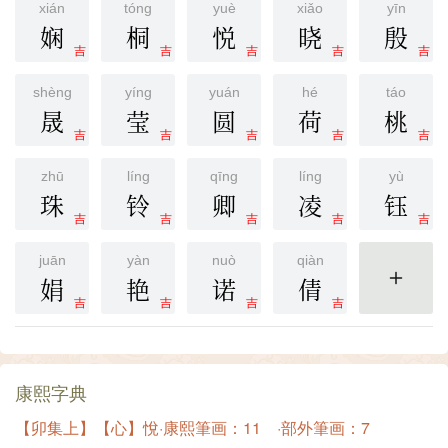
xián
tóng
yuè
xiǎo
yīn
娴
桐
悦
晓
殷
吉
吉
吉
吉
吉
shèng
yíng
yuán
hé
táo
晟
莹
圆
荷
桃
吉
吉
吉
吉
吉
zhū
líng
qīng
líng
yù
珠
铃
卿
凌
钰
吉
吉
吉
吉
吉
juān
yàn
nuò
qiàn
娟
艳
诺
倩
更多
吉
吉
吉
吉
康熙字典
【卯集上】【心】悅·康熙筆画：11 ·部外筆画：7