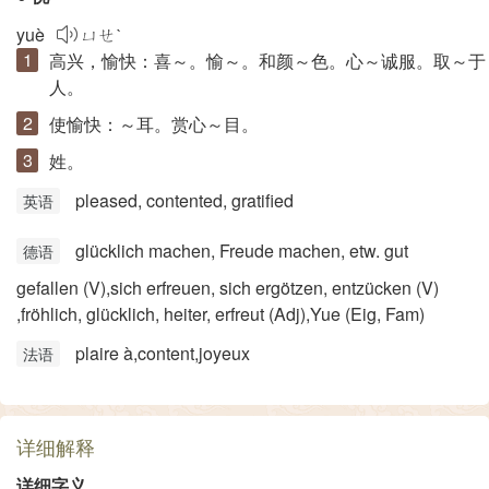
yuè
ㄩㄝˋ
高兴，愉快：喜～。愉～。和颜～色。心～诚服。取～于
人。
使愉快：～耳。赏心～目。
姓。
pleased, contented, gratified
英语
glücklich machen, Freude machen, etw. gut
德语
gefallen (V)​,sich erfreuen, sich ergötzen, entzücken (V)​
,fröhlich, glücklich, heiter, erfreut (Adj)​,Yue (Eig, Fam)
plaire à,content,joyeux
法语
详细解释
详细字义