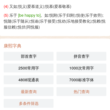
(4)
又如;悦义(爱慕道义);悦慕(爱慕敬慕)
(5)
乐于
[be happy to]
。如:悦附(乐于归附);悦使(乐于效劳);
悦随(乐于随从);悦谕(乐于接受);悦劝(乐地接受教化);悦赖(悦
服信赖);悦伏(同悦服)
康熙字典
部首查字
拼音查字
2500常用字
1000次常用字
4808现通表
7000标准字体
最新查询
热门查询
多条件筛选