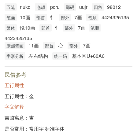
nukq
pcru
uujr
98012
五笔
仓颉
郑码
四角
10画
忄
7画
4424325135
笔画
部首
部外
笔顺
悅
10画
忄
7画
繁体
部首
部外
笔顺
4423425135
11画
心
7画
康熙笔画
部首
部外
左右结构
基本区U+60A6
字形分析
统一码
民俗参考
五行属性
五行属性：金
字义解释
吉凶寓意：吉
是否常用：
常用字
标准字体