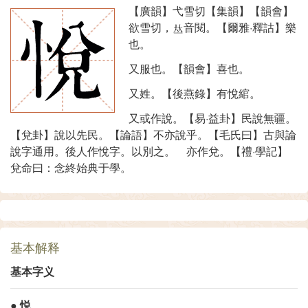
【廣韻】弋雪切【集韻】【韻會】
欲雪切，
音閱。【爾雅·釋詁】樂
也。
又服也。【韻會】喜也。
又姓。【後燕錄】有悅綰。
又或作說。【易·益卦】民說無疆。
【兌卦】說以先民。【論語】不亦說乎。【毛氏曰】古與論
說字通用。後人作悅字。以別之。 亦作兌。【禮·學記】
兌命曰：念終始典于學。
基本解释
基本字义
●
悦