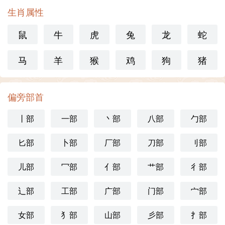
生肖属性
鼠
牛
虎
兔
龙
蛇
马
羊
猴
鸡
狗
猪
偏旁部首
丨部
一部
丶部
八部
勹部
匕部
卜部
厂部
刀部
刂部
儿部
冖部
亻部
艹部
彳部
辶部
工部
广部
门部
宀部
女部
犭部
山部
彡部
扌部