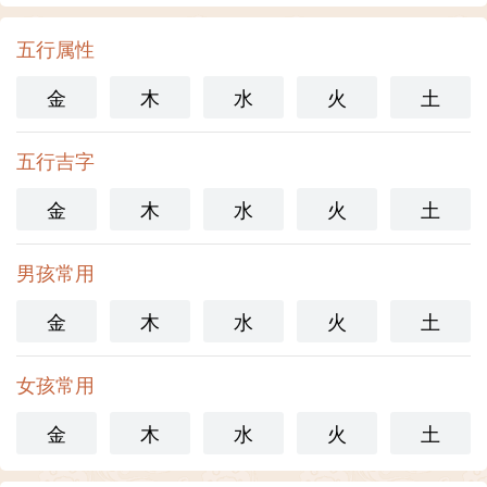
五行属性
金
木
水
火
土
五行吉字
金
木
水
火
土
男孩常用
金
木
水
火
土
女孩常用
金
木
水
火
土