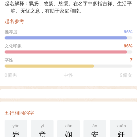
起名解释：飘扬、悠扬、悠缓。在名字中多指吉祥、生活平
静、无忧之意，有助于家庭和睦。
起名参考
推荐度
96%
文化印象
96%
字性
7
0偏男
中性
9偏女
五行相同的字
yán
yì
xián
ān
xuān
岩
意
娴
安
轩