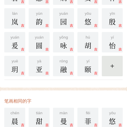
吉
吉
吉
吉
吉
lán
yùn
yuán
yōu
yīn
岚
韵
园
悠
殷
吉
吉
吉
吉
吉
yuán
yuán
yǒng
hú
yí
爰
圆
咏
胡
怡
吉
吉
吉
吉
吉
yuè
yà
róng
yí
玥
亚
融
颐
更多
吉
吉
吉
吉
笔画相同的字
chén
tián
màn
fēi
yōu
晨
甜
曼
菲
悠
吉
吉
吉
吉
吉