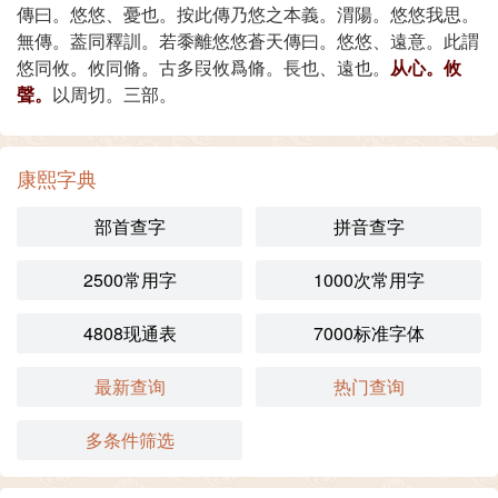
傳曰。悠悠、憂也。按此傳乃悠之本義。渭陽。悠悠我思。
無傳。葢同釋訓。若黍離悠悠蒼天傳曰。悠悠、遠意。此謂
悠同攸。攸同脩。古多叚攸爲脩。長也、遠也。
从心。攸
聲。
以周切。三部。
康熙字典
部首查字
拼音查字
2500常用字
1000次常用字
4808现通表
7000标准字体
最新查询
热门查询
多条件筛选