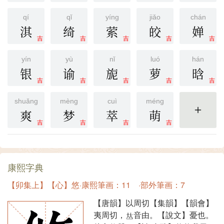
qí
qǐ
yíng
jiǎo
chán
淇
绮
萦
皎
婵
吉
吉
吉
吉
吉
yín
yù
nǐ
luó
hán
银
谕
旎
萝
晗
吉
吉
吉
吉
吉
shuǎng
mèng
cuì
méng
爽
梦
萃
萌
更多
吉
吉
吉
吉
康熙字典
【卯集上】【心】悠·康熙筆画：11 ·部外筆画：7
【唐韻】以周切【集韻】【韻會】
夷周切，
音由。【說文】憂也。