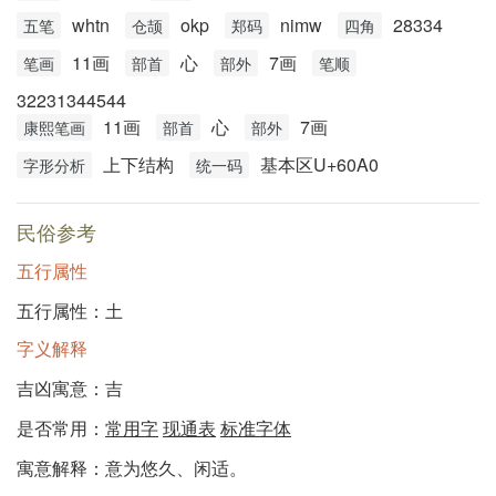
whtn
okp
nimw
28334
五笔
仓颉
郑码
四角
11画
心
7画
笔画
部首
部外
笔顺
32231344544
11画
心
7画
康熙笔画
部首
部外
上下结构
基本区U+60A0
字形分析
统一码
民俗参考
五行属性
五行属性：土
字义解释
吉凶寓意：吉
是否常用：
常用字
现通表
标准字体
寓意解释：意为悠久、闲适。