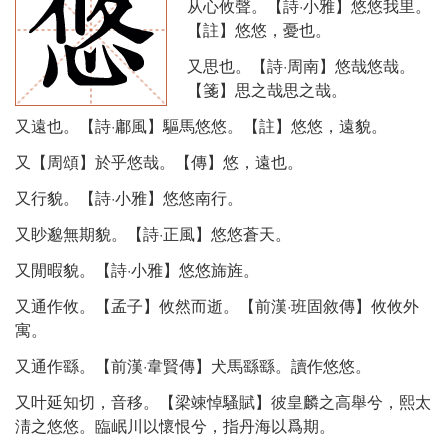
从心攸聲。【詩·小雅】悠悠我里。
【註】悠悠，憂也。
又思也。【詩·周南】悠哉悠哉。
【箋】思之哉思之哉。
又遠也。【詩·鄘風】驅馬悠悠。【註】悠悠，遠貌。
又【周頌】於乎悠哉。【傳】悠，遠也。
又行貌。【詩·小雅】悠悠南行。
又眇邈無期貌。【詩·正風】悠悠蒼天。
又閒暇貌。【詩·小雅】悠悠旆旌。
又通作攸。【孟子】攸然而逝。【前漢·班固敘傳】攸攸外
寓。
又通作繇。【前漢·韋賢傳】犬馬繇繇。讀作悠悠。
又叶延知切，音移。【梁竦悼騷賦】彼皇麟之高舉兮，熙太
淸之悠悠。臨岷川以懷恨兮，指丹海以爲期。