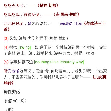
悠悠苍天兮。——
《楚辞·初放》
悠哉悠哉，辗转反侧。——
《诗·周南·关睢》
西北秋风至，
楚
客心悠哉。——
南朝
梁
·
江淹
《杂体诗三十
首》
(3)
又如:悠然(忧伤的样子);悠忧(忧伤)
(4)
摇摆
[swing]
。如:猴子从一个树枝悠到另一个树枝，穿过
了密林;往上一悠，就举起来;悠搭(方言。摇晃，摆动)
(5)
做事从容不迫
[do things in a leisurely way]
听
安老爷
这等说，便道:
“喂!你悠着点儿，老头子!我一个出家
人，不当家花拉的，你叫我那儿养小子去呀?”
——
《儿女英
雄传》
词性变化
◎
悠
yōu
〈形〉