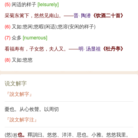
(5)
闲适的样子
[leisurely]
采菊东篱下，悠然见南山。——
晋
·
陶潜
《饮酒二十首》
(6)
又如:悠闲;悠暇(闲适);悠溶(安闲的样子)
(7)
众多
[numerous]
看福寿有，子女悠，夫人又。——
明
·
汤显祖
《牡丹亭》
(8)
又如:悠悠
说文解字
『說文解字』
憂也。从心攸聲。以周切
『說文解字注』
(悠)
也。
釋訓曰。悠悠、洋洋、思也。小雅。悠悠我里。