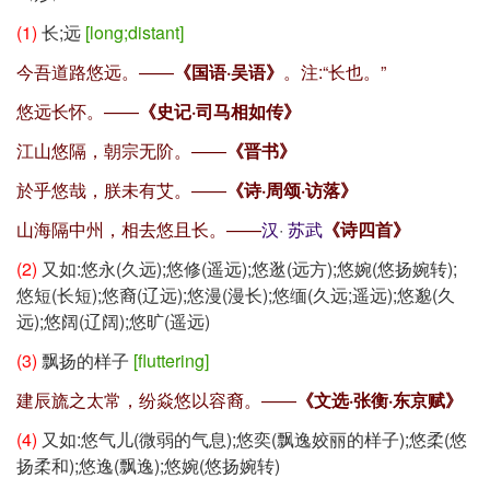
(1)
长;远
[long;distant]
今吾道路悠远。——
《国语·吴语》
。注:
“长也。”
悠远长怀。——
《史记·司马相如传》
江山悠隔，朝宗无阶。——
《晋书》
於乎悠哉，朕未有艾。——
《诗·周颂·访落》
山海隔中州，相去悠且长。——
汉
·
苏武
《诗四首》
(2)
又如:悠永(久远);悠修(遥远);悠逖(远方);悠婉(悠扬婉转);
悠短(长短);悠裔(辽远);悠漫(漫长);悠缅(久远;遥远);悠邈(久
远);悠阔(辽阔);悠旷(遥远)
(3)
飘扬的样子
[fluttering]
建辰旒之太常，纷焱悠以容裔。——
《文选·张衡·东京赋》
(4)
又如:悠气儿(微弱的气息);悠奕(飘逸姣丽的样子);悠柔(悠
扬柔和);悠逸(飘逸);悠婉(悠扬婉转)