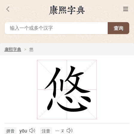
康熙字典
悠
yōu
ㄧㄡ
拼音
注音