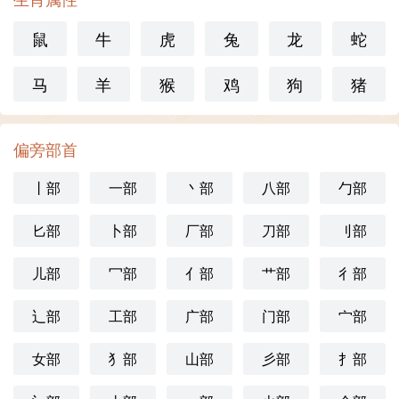
鼠
牛
虎
兔
龙
蛇
马
羊
猴
鸡
狗
猪
偏旁部首
丨部
一部
丶部
八部
勹部
匕部
卜部
厂部
刀部
刂部
儿部
冖部
亻部
艹部
彳部
辶部
工部
广部
门部
宀部
女部
犭部
山部
彡部
扌部