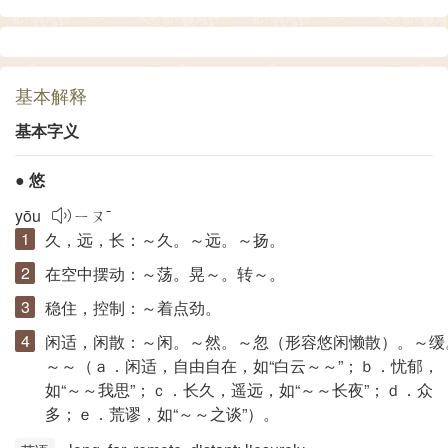
基本解释
基本字义
●
悠
yōu
ㄧㄡˉ
久，远，长：～久。～远。～扬。
在空中摆动：～荡。晃～。转～。
稳住，控制：～着点劲。
闲适，闲散：～闲。～然。～忽（形容悠闲懒散）。～缓
～～（ａ．闲适，自由自在，如“白云～～”；ｂ．忧郁，
如“～～我思”；ｃ．长久，遥远，如“～～长夜”；ｄ．众
多；ｅ．荒谬，如“～～之谈”）。