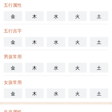
五行属性
金
木
水
火
土
五行吉字
金
木
水
火
土
男孩常用
金
木
水
火
土
女孩常用
金
木
水
火
土
生肖属性