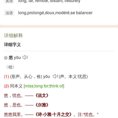
long, far, remote, distant; liesurely
英语
long,prolongé,doux,modéré,se balancer
法语
详细解释
详细字义
◎
悠
yōu
〈动〉
(1)
(形声。从心，攸(
yōu
)声。本义:忧思)
(2)
同本义
[miss;long for;think of]
悠，忧也。——
《说文》
悠，思也。——
《尔雅》
悠悠我里。——
《诗·小雅·十月之交》
。注:
“忧也。”