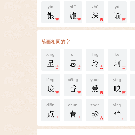
yín
shī
zhū
yù
银
施
珠
谕
吉
吉
吉
吉
笔画相同的字
xīng
sī
líng
kē
星
思
玲
珂
吉
吉
吉
吉
lóng
xiāng
yuán
yìng
珑
香
爰
映
吉
吉
吉
吉
diǎn
chūn
zhēn
xìng
点
春
珍
荇
吉
吉
吉
吉