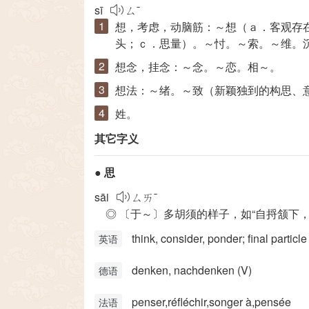
sī
ㄙˉ
想，考虑，动脑筋：～想（ａ．客观存
头；ｃ．思量）。～忖。～索。～维。
想念，挂念：～念。～恋。相～。
想法：～绪。～致（新颖独到的构思、
姓。
其它字义
●
思
sāi
ㄙㄞˉ
◎ 〔于～〕多胡须的样子，如“自捋颔下，
think, consider, ponder; final particle
英语
denken, nachdenken (V)
德语
penser,réfléchir,songer à,pensée
法语