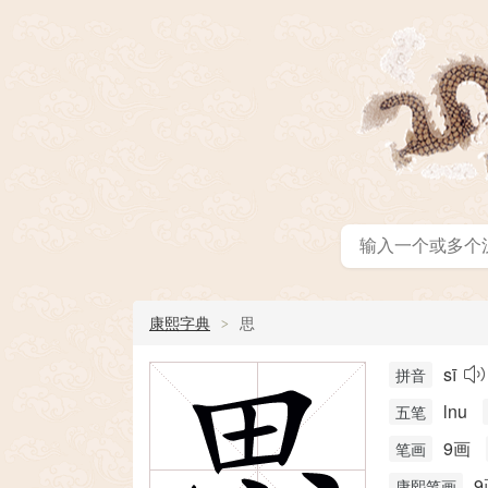
康熙字典
思
sī
拼音
lnu
五笔
9画
笔画
9
康熙笔画