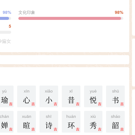
98%
文化印象
98%
5
9偏女
yú
xīn
xiǎo
xī
yuè
shū
瑜
心
小
昔
悦
书
吉
吉
吉
吉
吉
吉
chán
xuān
shī
huán
xiù
sháo
婵
暄
诗
环
秀
韶
吉
吉
吉
吉
吉
吉