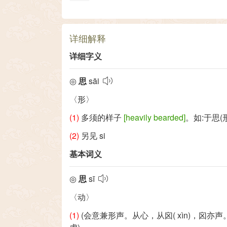
详细解释
详细字义
◎
思
sāi
〈形〉
(1)
多须的样子
[heavily bearded]
。如:于思(
(2)
另见
si
基本词义
◎
思
sī
〈动〉
(1)
(会意兼形声。从心，从囟(
xìn
)，囟亦声