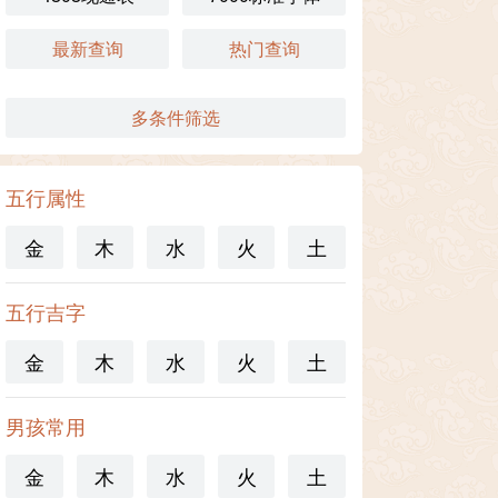
最新查询
热门查询
多条件筛选
五行属性
金
木
水
火
土
五行吉字
金
木
水
火
土
男孩常用
金
木
水
火
土