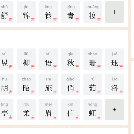
shū
jǐn
líng
qīng
zhuāng
舒
锦
铃
青
妆
更多
吉
吉
吉
吉
吉
yù
liǔ
yǔ
qiū
shān
jué
昱
柳
语
秋
珊
珏
吉
吉
吉
吉
吉
吉
hú
zhāo
shī
qiào
rú
luò
胡
昭
施
俏
茹
洛
吉
吉
吉
吉
吉
吉
tíng
róu
méi
xìn
hóng
亭
柔
眉
信
虹
更多
吉
吉
吉
吉
吉