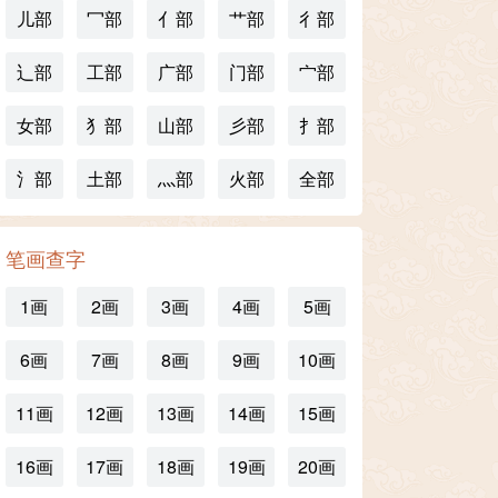
儿部
冖部
亻部
艹部
彳部
辶部
工部
广部
门部
宀部
女部
犭部
山部
彡部
扌部
氵部
土部
灬部
火部
全部
笔画查字
1画
2画
3画
4画
5画
6画
7画
8画
9画
10画
11画
12画
13画
14画
15画
16画
17画
18画
19画
20画