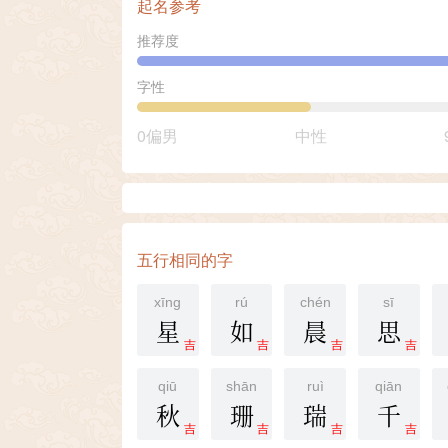
起名参考
推荐度
字性
0偏男
中性
五行相同的字
xīng
rú
chén
sī
星
如
晨
思
吉
吉
吉
吉
qiū
shān
ruì
qiān
秋
珊
瑞
千
吉
吉
吉
吉