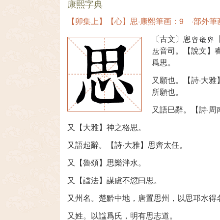
康熙字典
【卯集上】【心】思·康熙筆画：9 ·部外筆
〔古文〕恖
音司。【說文】
爲思。
又願也。【詩·大
所願也。
又語巳辭。【詩·周
又【大雅】神之格思。
又語起辭。【詩·大雅】思齊太任。
又【魯頌】思樂泮水。
又【諡法】謀慮不愆曰思。
又州名。楚黔中地，唐置思州，以思邛水得
又姓。以諡爲氏，明有思志道。