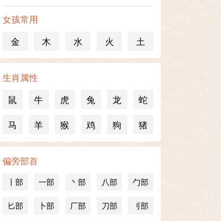
女孩常用
金
木
水
火
土
生肖属性
鼠
牛
虎
兔
龙
蛇
马
羊
猴
鸡
狗
猪
偏旁部首
丨部
一部
丶部
八部
勹部
匕部
卜部
厂部
刀部
刂部