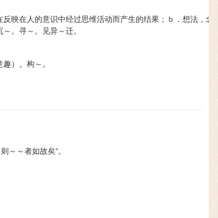
在反映在人的意识中经过思维活动而产生的结果；ｂ．想法，念
沉～。寻～。见异～迁。
意趣）。构～。
则～～者如故矣”。