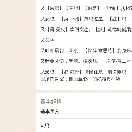
又【廣韻】【集韻】【類篇】【韻會】
相
又悲也。【詩·小雅】䑕思泣血。【註】思
又【書·堯典】欽明文思。【註】道德純備
又如字。
又叶相居切，音須。【徐幹·室思詩】妾身
又叶桑才切，音腮。多鬚貌。【左傳·宣二
又念也。【易·咸卦】憧憧往來，朋從爾思。
囟頂門骨空，自囟至心，如絲相貫不絕。
基本解释
基本字义
●
思