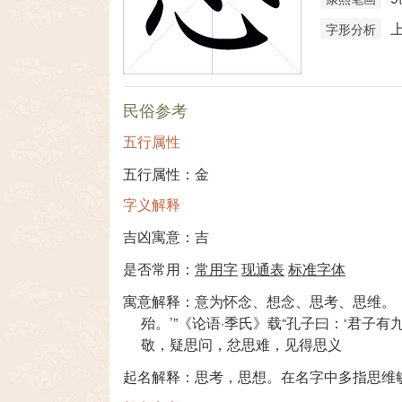
字形分析
民俗参考
五行属性
五行属性：金
字义解释
吉凶寓意：吉
是否常用：
常用字
现通表
标准字体
寓意解释：意为怀念、想念、思考、思维。《
殆。’”《论语·季氏》载“孔子曰：‘君
敬，疑思问，忿思难，见得思义
起名解释：思考，思想。在名字中多指思维