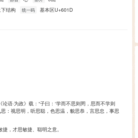
上下结构
基本区U+601D
统一码
论语·为政》载：“子曰：‘学而不思则罔，思而不学则
子有九思：视思明，听思聪，色思温，貌思恭，言思忠，事思
敏捷，才思敏捷、聪明之意。