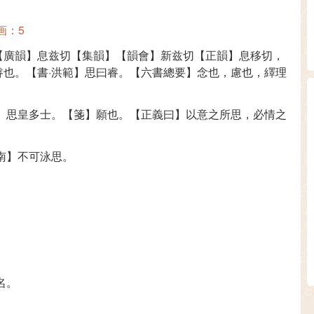
画：5
【廣韻】息兹切【集韻】【韻會】新兹切【正韻】息移切，
睿也。【書·洪範】思曰睿。【六書總要】念也，慮也，繹理
雅】思皇多士。【箋】願也。【正義曰】以意之所思，必情之
南】不可泳思。
名。