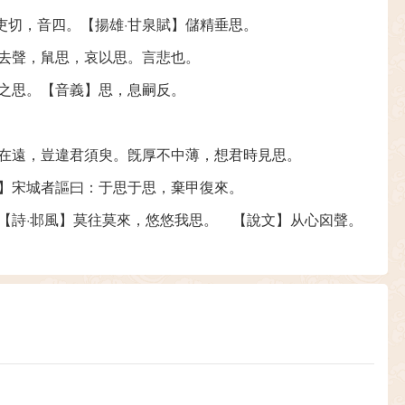
吏切，音四。【揚雄·甘泉賦】儲精垂思。
，去聲，䑕思，哀以思。言悲也。
謂之思。【音義】思，息嗣反。
雖在遠，豈違君須臾。旣厚不中薄，想君時見思。
年】宋城者謳曰：于思于思，棄甲復來。
【詩·邶風】莫往莫來，悠悠我思。 【說文】从心囟聲。