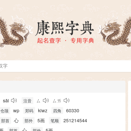
sāi
ㄙ
ㄙㄞ
注音
wp
kiwz
60330
仓颉
郑码
四角
心
5画
251214544
部首
部外
笔顺
画
心
5画
部首
部外