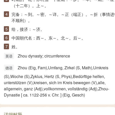
（十二年）。上～。
完备：～到。～密。～详。～正（端正）。～折（事情进
不顺利）。
给，接济：～济。
中国朝代名：西～。东～。北～。后～。
姓。
Zhou dynasty; circumference
英语
Zhou (Eig, Fam)​,Umfang, Zirkel (S, Math)​,Umkreis
德语
(S)​,Woche (S)​,Zyklus, Hertz (S, Phys)​,Bedürftige helfen,
unterstützen (V)​,kreisen, sich im Kreis bewegen (V)​,alle,
allgemein, ganz (Adj)​,vollkommen, vollständig (Adj)​,Zhou-
Dynastie [ ca. 1122-256 v. Chr. ] (Eig, Gesch)
详细解释