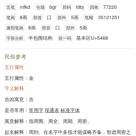
mfkd
bgr
ldbj
77220
五笔
仓颉
郑码
四角
8画
口
5画
35121251
笔画
部首
部外
笔顺
8画
口
5画
康熙笔画
部首
部外
半包围结构
基本区U+5468
字形分析
统一码
民俗参考
五行属性
五行属性：金
字义解释
吉凶寓意：吉
是否常用：
常用字
现通表
标准字体
寓意解释：指周围、周全、周期、周密。
起名解释：周到、在名字中多指才能谋略齐备，智虑周密之