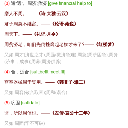
(3)
通“週”。周济;救济
[give financial help to]
靡人不周。——
《诗·大雅·云汉》
君子周急不继富。——
《论语·雍也》
周天下。——
《礼记·月令》
周贫济老，咱们先倒挫磨起老奴才来了?——
《红楼梦》
又如:周才(济世之才);周亟(救济急难);周急(周济困急);周务
(济事，成事);周养(周济供养)
(4)
合，适合
[suit;befit;meet;fit]
宫室器械周于资用。——
《韩非子·难二》
又如:周容(敬合取容);周和(谐合)
(5)
巩固
[solidate]
盟，所以周信也。——
《左传·哀公十二年》
又如:周固(牢不可破)