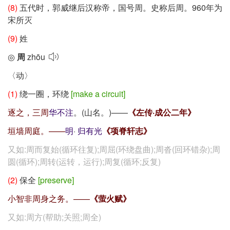
(8)
五代时，郭威继后汉称帝，国号周。史称后周。960年为
宋所灭
(9)
姓
◎
周
zhōu
〈动〉
(1)
绕一圈，环绕
[make a circuit]
逐之，三周
华不注
。(山名。)——
《左传·成公二年》
垣墙周庭。——
明
·
归有光
《项脊轩志》
又如:周而复始(循环往复);周屈(环绕盘曲);周沓(回环错杂);周
圆(循环);周转(运转，运行);周复(循环;反复)
(2)
保全
[preserve]
小智非周身之务。——
《萤火赋》
又如:周方(帮助;关照;周全)