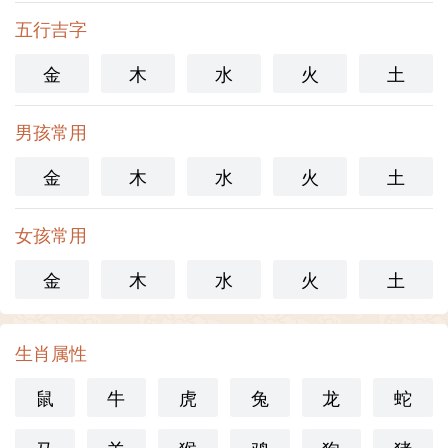
五行吉字
金
木
水
火
土
男孩常用
金
木
水
火
土
女孩常用
金
木
水
火
土
生肖属性
鼠
牛
虎
兔
龙
蛇