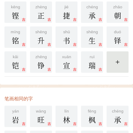
kēng
zhèng
jié
chéng
zhāo
铿
正
捷
承
朝
吉
吉
吉
吉
吉
míng
shēng
shū
shēng
duó
铭
升
书
生
铎
吉
吉
吉
吉
吉
kǎi
zhēng
xuān
ruì
铠
铮
宣
瑞
更多
吉
吉
吉
吉
笔画相同的字
yán
wàng
lín
fēng
chéng
岩
旺
林
枫
承
吉
吉
吉
吉
吉