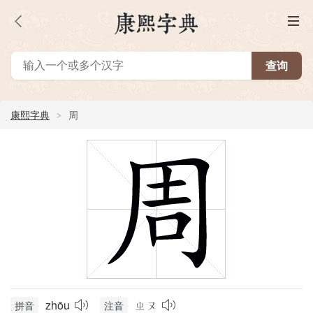
康熙字典
周
zhōu
ㄓㄡ
拼音
注音