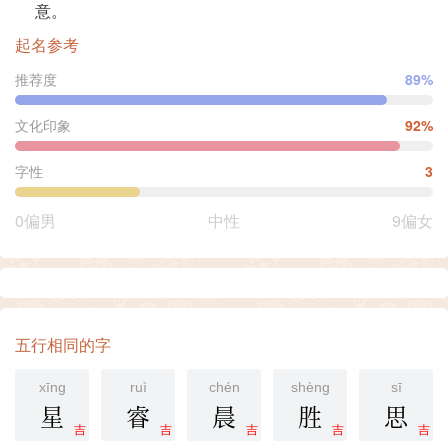
意。
起名参考
推荐度
89%
文化印象
92%
字性
3
0偏男
中性
9偏女
五行相同的字
xīng
ruì
chén
shèng
sī
星
睿
晨
胜
思
吉
吉
吉
吉
吉