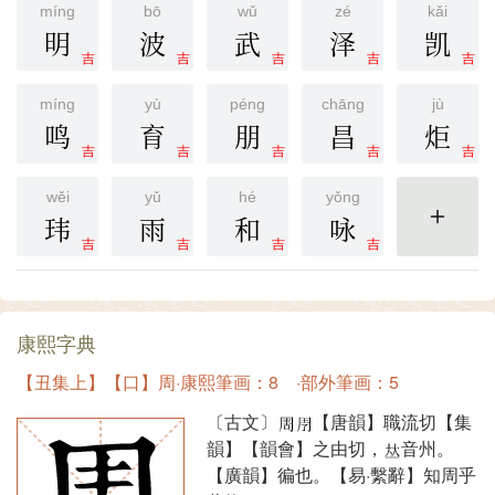
míng
bō
wǔ
zé
kǎi
明
波
武
泽
凯
吉
吉
吉
吉
吉
míng
yù
péng
chāng
jù
鸣
育
朋
昌
炬
吉
吉
吉
吉
吉
wěi
yǔ
hé
yǒng
玮
雨
和
咏
更多
吉
吉
吉
吉
康熙字典
【丑集上】【口】周·康熙筆画：8 ·部外筆画：5
〔古文〕
【唐韻】職流切【集
韻】【韻會】之由切，
音州。
【廣韻】徧也。【易·繫辭】知周乎