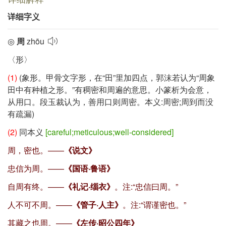
详细字义
◎
周
zhōu
〈形〉
(1)
(象形。甲骨文字形，在“田”里加四点，郭沫若认为“周象
田中有种植之形。”有稠密和周遍的意思。小篆析为会意，
从用口。段玉裁认为，善用口则周密。本义:周密;周到而没
有疏漏)
(2)
同本义
[careful;meticulous;well-considered]
周，密也。——
《说文》
忠信为周。——
《国语·鲁语》
自周有终。——
《礼记·缁衣》
。注:“忠信曰周。”
人不可不周。——
《管子·人主》
。注:“谓谨密也。”
其藏之也周。——
《左传·昭公四年》