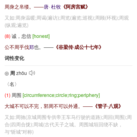
周身之帛缕。——
唐
·
杜牧
《阿房宫赋》
又如:周身温暖;周谒(遍访);周览(遍览;巡视);周顾(环视);周观
(纵观;遍览)
(8)
诚，忠信
[honest]
公不周乎伐
郑
也。——
《谷梁传·成公十七年》
词性变化
◎
周
zhōu
〈名〉
(1)
周围
[circumference;circle;ring;periphery]
大城不可以不完，郭周不可以外通。——
《管子·八观》
又如:周驰(京城周围专供帝王车马行驶的道路);周回(周围);周
合(四周合拢);周城(古代天子之城。周围城垣回绕不缺，
与“斩城”对称)