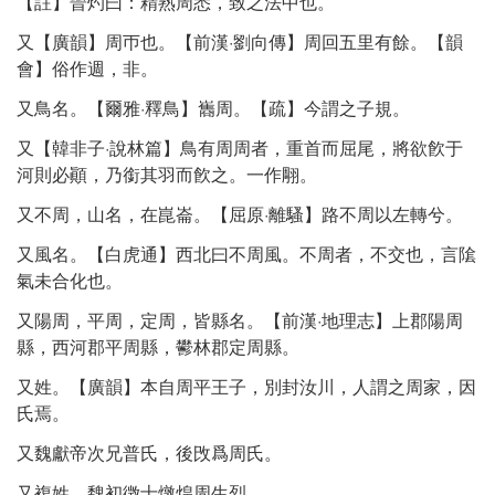
【註】晉灼曰：精熟周悉，致之法中也。
又【廣韻】周帀也。【前漢·劉向傳】周回五里有餘。【韻
會】俗作週，非。
又鳥名。【爾雅·釋鳥】巂周。【疏】今謂之子規。
又【韓非子·說林篇】鳥有周周者，重首而屈尾，將欲飮于
河則必顚，乃銜其羽而飮之。一作翢。
又不周，山名，在崑崙。【屈原·離騷】路不周以左轉兮。
又風名。【白虎通】西北曰不周風。不周者，不交也，言隂
氣未合化也。
又陽周，平周，定周，皆縣名。【前漢·地理志】上郡陽周
縣，西河郡平周縣，鬰林郡定周縣。
又姓。【廣韻】本自周平王子，別封汝川，人謂之周家，因
氏焉。
又魏獻帝次兄普氏，後攺爲周氏。
又複姓，魏初徴士燉煌周生烈。