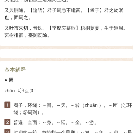
又與賙通。【論語】君子周急不繼富。【孟子】君之於氓
也，固周之。
又叶市朱切，音殊。【季歷哀慕歌】梧桐萋萋，生于道周。
宮榭徘徊，臺閣旣除。
基本解释
●
周
zhōu
ㄓㄡˉ
圈子，环绕：～围。～天。～转（
zhuǎn
）。～匝（①环
绕；②周到）。
普遍、全面：～身。～延。～全。～游。
时期的一轮，亦特指一个星期：～岁。～年。～期。～星