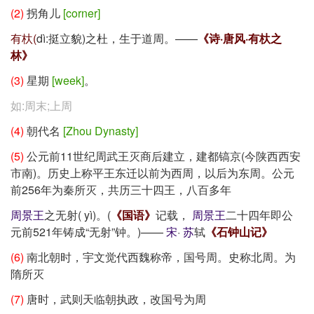
(2)
拐角儿
[corner]
有杕(
dì
:挺立貌)之杜，生于道周。——
《诗·唐风·有杕之
林》
(3)
星期
[week]
。
如:周末;上周
(4)
朝代名
[Zhou Dynasty]
(5)
公元前11世纪周武王灭商后建立，建都镐京(今陕西西安
市南)。历史上称平王东迁以前为西周，以后为东周。公元
前256年为秦所灭，共历三十四王，八百多年
周
景王
之无射(
yì
)。(
《国语》
记载，
周
景王
二十四年即公
元前521年铸成“无射”钟。)——
宋
·
苏
轼
《石钟山记》
(6)
南北朝时，宇文觉代西魏称帝，国号周。史称北周。为
隋所灭
(7)
唐时，武则天临朝执政，改国号为周