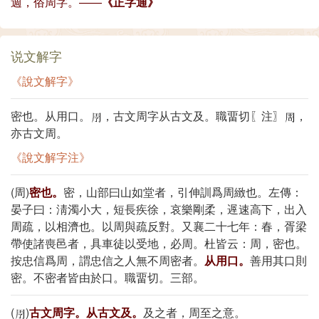
週，俗周字。——
《正字通》
说文解字
《說文解字》
密也。从用口。
，古文周字从古文及。職畱切〖注〗
，
亦古文周。
《說文解字注》
(周)
密也。
密，山部曰山如堂者，引伸訓爲周緻也。左傳：
晏子曰：淸濁小大，短長疾徐，哀樂剛柔，遟速高下，出入
周疏，以相濟也。以周與疏反對。又襄二十七年：春，胥梁
帶使諸喪邑者，具車徒以受地，必周。杜皆云：周，密也。
按忠信爲周，謂忠信之人無不周密者。
从用口。
善用其口則
密。不密者皆由於口。職畱切。三部。
(
)
古文周字。从古文及。
及之者，周至之意。