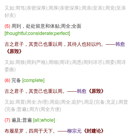
又如:周笃(亲密深厚);周厚(亲密深厚);周亲(至亲);周党(至亲
好友)
(5)
周到，处处留意和体贴;周全;全面
[thoughtful;considerate;perfect]
古之君子，其责己也重以周，其待人也轻以约。——
韩愈
《原毁》
又如:周致(周到严格);周细(周详);周悉(周到详尽);周委(周详
委曲)
(6)
完备
[complete]
古之君子，其责己也重以周。——
韩愈
《原毁》
又如:周置(周全;办理);周庇(周全;庇护);周足(完备;充足);周普
(完备;普遍);周方(周全方便)
(7)
遍及;普遍
[all;whole]
布履星罗，四周于天下。——
柳宗元
《封建论》