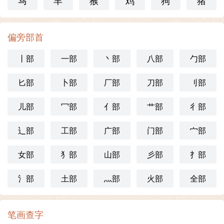
马
羊
猴
鸡
狗
猪
偏旁部首
丨部
一部
丶部
八部
勹部
匕部
卜部
厂部
刀部
刂部
儿部
冖部
亻部
艹部
彳部
辶部
工部
广部
门部
宀部
女部
犭部
山部
彡部
扌部
氵部
土部
灬部
火部
全部
笔画查字