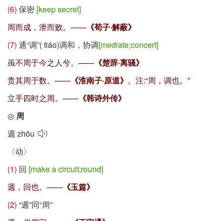
(6)
保密
[keep secret]
周而成，泄而败。——
《荀子·解蔽》
(7)
通“调”(
tiáo
)调和，协调
[mediate;concert]
虽不周于今之人兮。——
《楚辞·离骚》
贵其周于数。——
《淮南子·原道》
。注:“周，调也。”
立手四时之周。——
《韩诗外传》
◎
周
週
zhōu
〈动〉
(1)
回
[make a circuit;round]
週，回也。——
《玉篇》
(2)
“週”同“周”