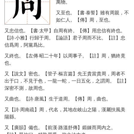
萬物。
又至也。【書·泰誓】雖有周親，不
如仁人。【傳】周，至也。
又忠信也。【書·太甲】自周有終。【傳】用忠信有終也。
【詩·小雅】行歸于周。【論語】君子周而不比。【註】忠
信爲周，阿黨爲比。
又終也。【左傳·昭二十年】以周事子。【註】周，猶終竟
也。
又【說文】密也。【管子·樞言篇】先王貴當貴周，周者不
出于口，不見于色，一龍一蛇，一日五化，之謂周。【註】
深密不測，故周也。
又曲也。【詩·唐風】生于道周。【傳】周，曲也。
又【詩·周南疏】周，代名，其地在岐山之陽，漢屬扶風美
陽縣。
又【廣韻】備也。【前漢·路溫舒傳】鍛錬而周內之。