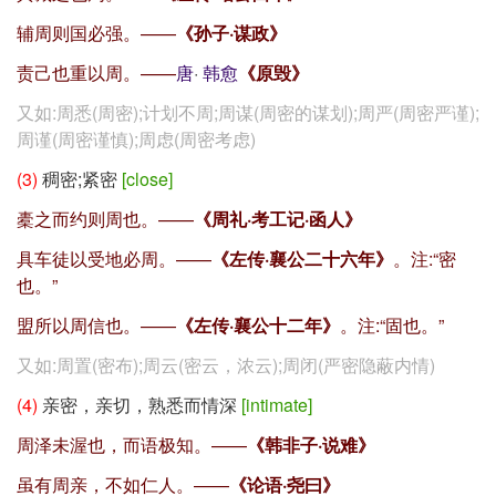
辅周则国必强。——
《孙子·谋政》
责己也重以周。——
唐
·
韩愈
《原毁》
又如:周悉(周密);计划不周;周谋(周密的谋划);周严(周密严谨);
周谨(周密谨慎);周虑(周密考虑)
(3)
稠密;紧密
[close]
橐之而约则周也。——
《周礼·考工记·函人》
具车徒以受地必周。——
《左传·襄公二十六年》
。注:“密
也。”
盟所以周信也。——
《左传·襄公十二年》
。注:“固也。”
又如:周置(密布);周云(密云，浓云);周闭(严密隐蔽内情)
(4)
亲密，亲切，熟悉而情深
[intimate]
周泽未渥也，而语极知。——
《韩非子·说难》
虽有周亲，不如仁人。——
《论语·尧曰》