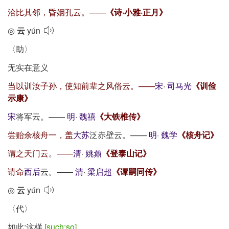
洽比其邻，昏姻孔云。——
《诗·小雅·正月》
◎
云
yún
〈助〉
无实在意义
当以训汝子孙，使知前辈之风俗云。——
宋
·
司马光
《训俭
示康》
宋
将军云。——
明
·
魏禧
《大铁椎传》
尝贻余核舟一，盖
大苏
泛赤壁云。——
明
·
魏学
《核舟记》
谓之天门云。——
清
·
姚鼐
《登泰山记》
请命
西后
云。——
清
·
梁启超
《谭嗣同传》
◎
云
yún
〈代〉
如此;这样
[such;so]