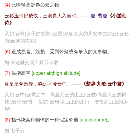
(4)
比喻轻柔舒卷如云之物
云衫玉带好威仪，三洞真人入奏时。——
唐
·
曹唐
《小游仙
诗》
又如:云髻(女子的发髻);云鬟(形容女女的头发卷曲如云);云衫
(轻而薄的衣衫)
(6)
造成损害、毁损、受到怀疑或有争议的某事物。
如:在这桩交易上疑云未散
(7)
借指高空
[upper air;high altitude]
灵皇皇兮既降，猋远举兮云中。——
《楚辞·九歌·云中君》
又如:云中(云霄之中，高耸入云的山上);云枝(高耸入云的树
枝);云杪(云霄，高空);云扃(高山上的屋门。借指高山上的房
屋)
(8)
指环绕某种物体的一种假定介质
[atmosphere]
。
如:电子云