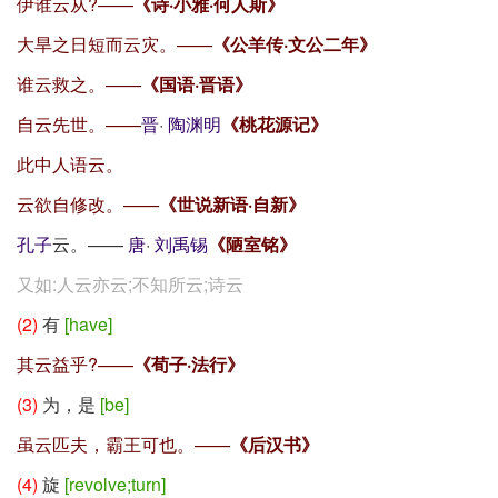
伊谁云从?——
《诗·小雅·何人斯》
大旱之日短而云灾。——
《公羊传·文公二年》
谁云救之。——
《国语·晋语》
自云先世。——
晋
·
陶渊明
《桃花源记》
此中人语云。
云欲自修改。——
《世说新语·自新》
孔子
云。——
唐
·
刘禹锡
《陋室铭》
又如:人云亦云;不知所云;诗云
(2)
有
[have]
其云益乎?——
《荀子·法行》
(3)
为，是
[be]
虽云匹夫，霸王可也。——
《后汉书》
(4)
旋
[revolve;turn]