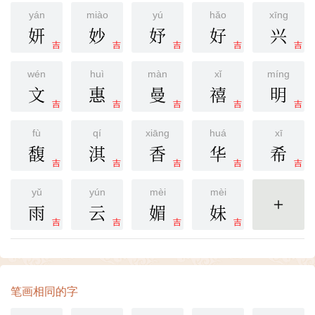
yán
miào
yú
hǎo
xīng
妍
妙
妤
好
兴
吉
吉
吉
吉
吉
wén
huì
màn
xǐ
míng
文
惠
曼
禧
明
吉
吉
吉
吉
吉
fù
qí
xiāng
huá
xī
馥
淇
香
华
希
吉
吉
吉
吉
吉
yǔ
yún
mèi
mèi
雨
云
媚
妹
更多
吉
吉
吉
吉
笔画相同的字