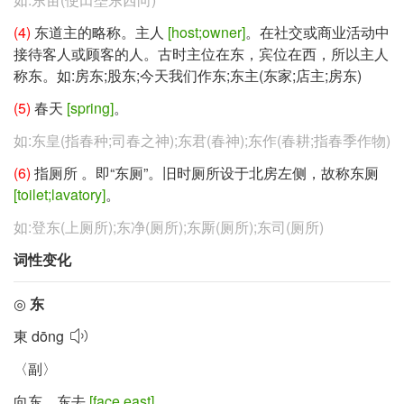
(4)
东道主的略称。主人
[host;owner]
。在社交或商业活动中
接待客人或顾客的人。古时主位在东，宾位在西，所以主人
称东。如:房东;股东;今天我们作东;东主(东家;店主;房东)
(5)
春天
[spring]
。
如:东皇(指春种;司春之神);东君(春神);东作(春耕;指春季作物)
(6)
指厕所 。即“东厕”。旧时厕所设于北房左侧，故称东厕
[toilet;lavatory]
。
如:登东(上厕所);东净(厕所);东厮(厕所);东司(厕所)
词性变化
◎
东
東
dōng
〈副〉
向东，东去
[face east]