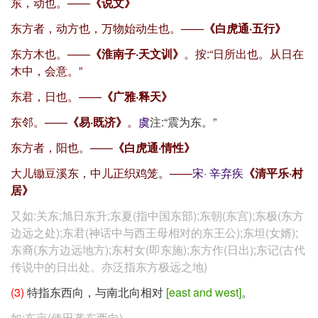
东，动也。——
《说文》
东方者，动方也，万物始动生也。——
《白虎通·五行》
东方木也。——
《淮南子·天文训》
。按:“日所出也。从日在
木中，会意。”
东君，日也。——
《广雅·释天》
东邻。——
《易·既济》
。
虞
注:“震为东。”
东方者，阳也。——
《白虎通·情性》
大儿锄豆溪东，中儿正织鸡笼。——
宋
·
辛弃疾
《清平乐·村
居》
又如:关东;旭日东升;东夏(指中国东部);东朝(东宫);东极(东方
边远之处);东君(神话中与西王母相对的东王公);东坦(女婿);
东裔(东方边远地方);东村女(即东施);东方作(日出);东记(古代
传说中的日出处。亦泛指东方极远之地)
(3)
特指东西向，与南北向相对
[east and west]
。
如:东亩(使田垄东西向)