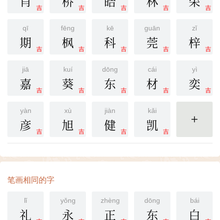
肖
桥
皓
林
荣
吉
吉
吉
吉
吉
qī
fēng
kē
guān
zǐ
期
枫
科
莞
梓
吉
吉
吉
吉
吉
jiā
kuí
dōng
cái
yì
嘉
葵
东
材
奕
吉
吉
吉
吉
吉
yàn
xù
jiàn
kǎi
彦
旭
健
凯
更多
吉
吉
吉
吉
笔画相同的字
lǐ
yǒng
zhèng
dōng
bái
礼
永
正
东
白