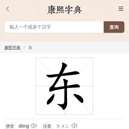
康熙字典
东
dōng
ㄉㄨㄥ
拼音
注音