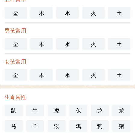
金
木
水
火
土
男孩常用
金
木
水
火
土
女孩常用
金
木
水
火
土
生肖属性
鼠
牛
虎
兔
龙
蛇
马
羊
猴
鸡
狗
猪