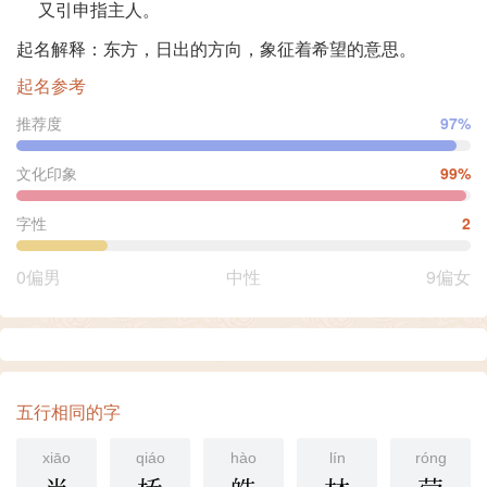
又引申指主人。
起名解释：东方，日出的方向，象征着希望的意思。
起名参考
推荐度
97%
文化印象
99%
字性
2
0偏男
中性
9偏女
五行相同的字
xiāo
qiáo
hào
lín
róng