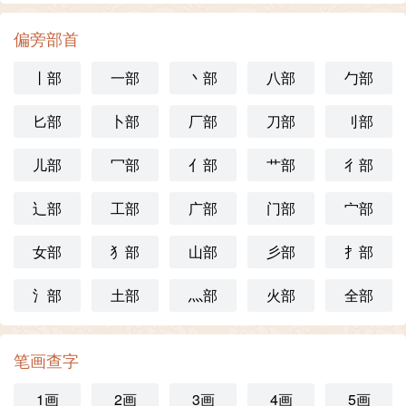
偏旁部首
丨部
一部
丶部
八部
勹部
匕部
卜部
厂部
刀部
刂部
儿部
冖部
亻部
艹部
彳部
辶部
工部
广部
门部
宀部
女部
犭部
山部
彡部
扌部
氵部
土部
灬部
火部
全部
笔画查字
1画
2画
3画
4画
5画