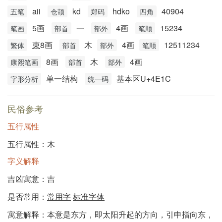
aii
kd
hdko
40904
五笔
仓颉
郑码
四角
5画
一
4画
15234
笔画
部首
部外
笔顺
東
8画
木
4画
12511234
繁体
部首
部外
笔顺
8画
木
4画
康熙笔画
部首
部外
单一结构
基本区U+4E1C
字形分析
统一码
民俗参考
五行属性
五行属性：木
字义解释
吉凶寓意：吉
是否常用：
常用字
标准字体
寓意解释：本意是东方，即太阳升起的方向，引申指向东，