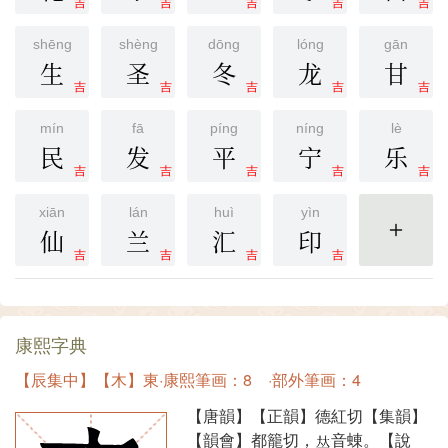
吉
吉
吉
吉
吉
shēng
shèng
dōng
lóng
gān
生
圣
冬
龙
甘
吉
吉
吉
吉
吉
mín
fā
píng
níng
lè
民
发
平
宁
乐
吉
吉
吉
吉
吉
xiān
lán
huì
yìn
仙
兰
汇
印
更多
吉
吉
吉
吉
康熙字典
【辰集中】【木】東·康熙筆画：8 ·部外筆画：4
【唐韻】【正韻】德紅切【集韻】
【韻會】都籠切，
音蝀。【說