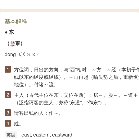
基本解释
●
东
（
東
）
dōng
ㄉㄨㄥˉ
方位词，日出的方向，与“
西
”相对：～方。～经（本初子
线以东的经度或经线）。～山再起（喻失势之后，重新恢
地位）。付诸～流。
主人（古代主位在东，宾位在西）：房～。股～。～道主
（泛指请客的主人，亦称“东道”、“作东”）。
请客出钱的人：作～。
姓。
east, eastern, eastward
英语