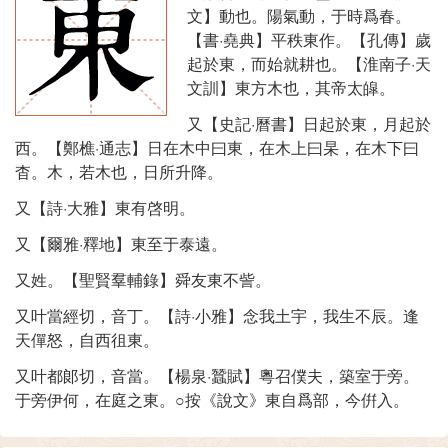
文】動也。陽氣動，于時爲春。
【書·堯典】平秩東作。【孔傳】歲
起於東，而始就耕也。【淮南子·天
文訓】東方木也，其帝太皡。
又【史記·曆書】日起於東，月起於
西。【鄭樵·通志】日在木中曰東，在木上曰杲，在木下曰
杳。木，若木也，日所升降。
又【詩·大雅】東有啓明。
又【爾雅·釋地】東至于泰遠。
又姓。【聖賢羣輔錄】舜友東不訾。
又叶當經切，音丁。【詩·小雅】念我土宇，我生不辰。逢
天僤怒，自西徂東。
又叶都郞切，音當。【楊泉·蠶賦】粵召僕夫，築室于旁。
于旁伊何，在庭之東。○按《說文》東自爲部，今倂入。