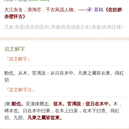
大江东去，浪淘尽，千古风流人物。——
宋
·
苏轼
《念奴娇·
赤壁怀古》
又如:东流(东去的流水);东波(向东流逝之水);东徙(向东迁移)
说文解字
『說文解字』
動也。从木。官溥說：从日在木中。凡東之屬皆从東。得紅
切
『說文解字注』
(東)
動也。
見漢律曆志。
從木。官溥說：從日在木中。
木，
榑木也。日在木中曰東，在木上曰杲，在木下曰杳。得紅
切。九部。
凡東之屬皆從東。